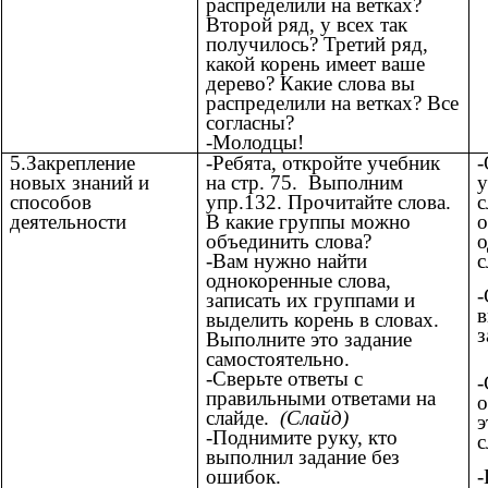
распределили на ветках?
Второй ряд, у всех так
получилось? Третий ряд,
какой корень имеет ваше
дерево? Какие слова вы
распределили на ветках? Все
согласны?
-Молодцы!
5.Закрепление
-Ребята, откройте учебник
-
новых знаний и
на стр. 75. Выполним
у
способов
упр.132. Прочитайте слова.
с
деятельности
В какие группы можно
о
объединить слова?
о
-Вам нужно найти
с
однокоренные слова,
-
записать их группами и
выделить корень в словах.
з
Выполните это задание
самостоятельно.
-Сверьте ответы с
-
правильными ответами на
о
слайде.
(Слайд)
э
-Поднимите руку, кто
с
выполнил задание без
ошибок.