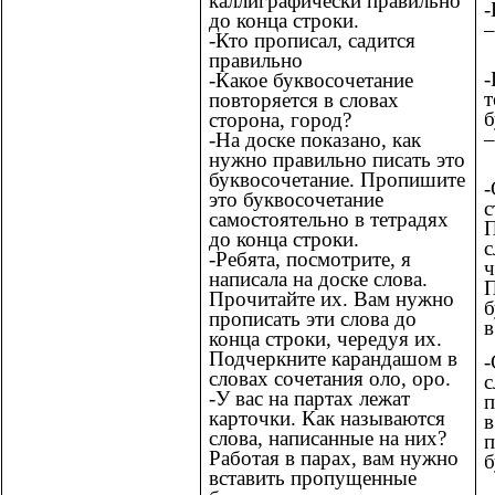
каллиграфически правильно
-
до конца строки.
–
-Кто прописал, садится
правильно
-
-Какое буквосочетание
т
повторяется в словах
б
сторона, город?
–
-На доске показано, как
нужно правильно писать это
буквосочетание. Пропишите
-
это буквосочетание
с
самостоятельно в тетрадях
до конца строки.
с
-Ребята, посмотрите, я
ч
написала на доске слова.
П
Прочитайте их. Вам нужно
б
прописать эти слова до
в
конца строки, чередуя их.
Подчеркните карандашом в
-
словах сочетания оло, оро.
с
-У вас на партах лежат
п
карточки. Как называются
в
слова, написанные на них?
Работая в парах, вам нужно
б
вставить пропущенные