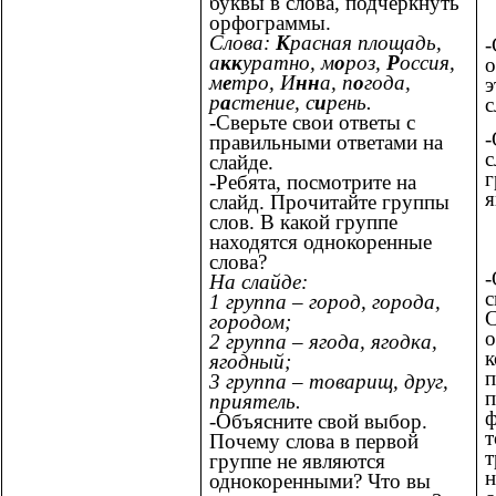
буквы в слова, подчеркнуть
орфограммы.
Слова:
К
расная площадь,
-
а
кк
уратно, м
о
роз,
Р
оссия,
о
м
е
тро, И
нн
а, п
о
года,
э
р
а
стение, с
и
рень.
с
-Сверьте свои ответы с
-
правильными ответами на
с
слайде.
г
-Ребята, посмотрите на
я
слайд. Прочитайте группы
слов. В какой группе
находятся однокоренные
слова?
-
На слайде:
с
1 группа – город, города,
С
городом;
о
2 группа – ягода, ягодка,
к
ягодный;
п
3 группа – товарищ, друг,
п
приятель.
ф
-Объясните свой выбор.
т
Почему слова в первой
т
группе не являются
н
однокоренными? Что вы