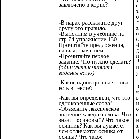
заключено в корне?
с
з
л
-В парах расскажите друг
з
другу это правило.
о
-Выполним в учебнике на
с
стр.74 упражнение 130.
-
Прочитайте предложения,
д
написанные в нем.
п
-Прочитайте первое
-
задание. Что нужно сделать?
п
(один ученик читает
у
задание вслух)
-Какие однокоренные слова
-
есть в тексте?
ч
в
-Как вы определили, что это
н
однокоренные слова?
о
-Объясните лексическое
с
значение каждого слова. Что
и
значит осиновый? Что такое
з
осинник? Как вы думаете,
-
чем отличается осинка от
о
осины? Что такое