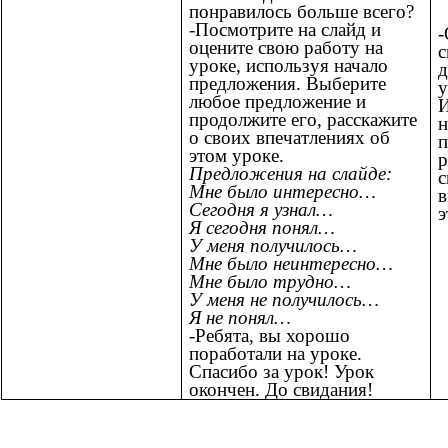
понравилось больше всего?
-Посмотрите на слайд и
-
оцените свою работу на
уроке, используя начало
д
предложения. Выберите
у
любое предложение и
И
продолжите его, расскажите
н
о своих впечатлениях об
п
этом уроке.
р
Предложения на слайде:
с
Мне было интересно…
в
Сегодня я узнал…
э
Я сегодня понял…
У меня получилось…
Мне было неинтересно…
Мне было трудно…
У меня не получилось…
Я не понял…
-Ребята, вы хорошо
поработали на уроке.
Спасибо за урок! Урок
окончен. До свидания!