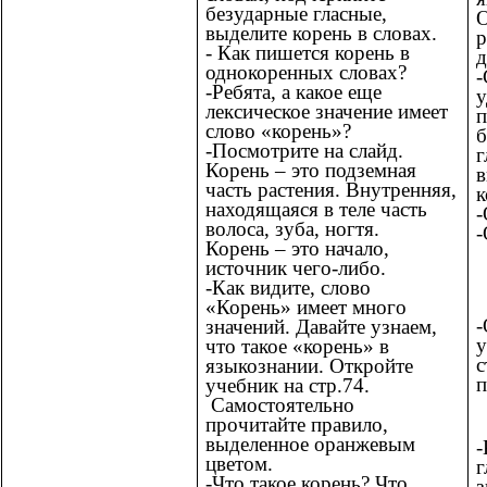
безударные гласные,
О
выделите корень в словах.
р
- Как пишется корень в
д
однокоренных словах?
-
-Ребята, а какое еще
у
лексическое значение имеет
п
слово «корень»?
б
-Посмотрите на слайд.
г
Корень – это подземная
в
часть растения. Внутренняя,
к
находящаяся в теле часть
-
волоса, зуба, ногтя.
-
Корень – это начало,
источник чего-либо.
-Как видите, слово
«Корень» имеет много
-
значений. Давайте узнаем,
у
что такое «корень» в
с
языкознании. Откройте
п
учебник на стр.74.
Самостоятельно
прочитайте правило,
выделенное оранжевым
-
цветом.
г
-Что такое корень? Что
з