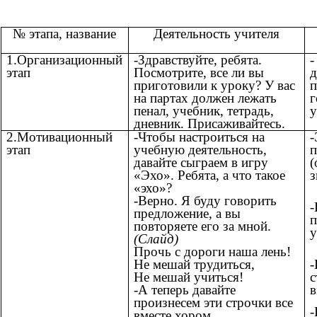
№ этапа, название
Деятельность учителя
1.Организационный
-Здравствуйте, ребята.
-
этап
Посмотрите, все ли вы
д
приготовили к уроку? У вас
п
на партах должен лежать
г
пенал, учебник, тетрадь,
у
дневник. Присаживайтесь.
2.Мотивационный
-Чтобы настроиться на
-
этап
учебную деятельность,
п
давайте сыграем в игру
(
«Эхо». Ребята, а что такое
з
«эхо»?
-Верно. Я буду говорить
-
предложение, а вы
п
повторяете его за мной.
у
(Слайд)
Прочь с дороги наша лень!
-
Не мешай трудиться,
с
Не мешай учиться!
в
-А теперь давайте
произнесем эти строчки все
вместе хором.