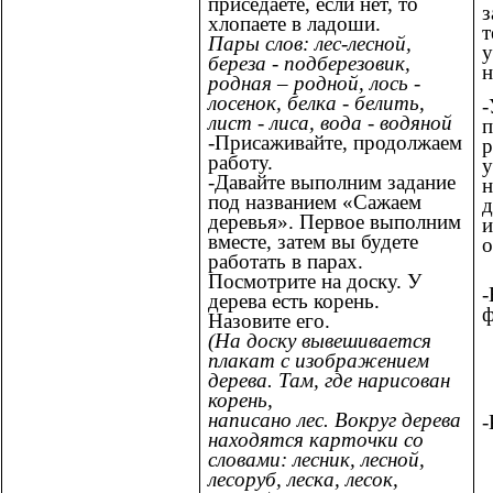
приседаете, если нет, то
з
хлопаете в ладоши.
т
Пары слов: лес-лесной,
у
береза - подберезовик,
н
родная – родной, лось -
лосенок, белка - белить,
-
лист - лиса, вода - водяной
п
-Присаживайте, продолжаем
р
работу.
у
-Давайте выполним задание
н
под названием «Сажаем
д
деревья». Первое выполним
и
вместе, затем вы будете
о
работать в парах.
Посмотрите на доску. У
дерева есть корень.
ф
Назовите его.
(На доску вывешивается
плакат с изображением
дерева. Там, где нарисован
корень,
написано лес. Вокруг дерева
-
находятся карточки со
словами: лесник, лесной,
лесоруб, леска, лесок,