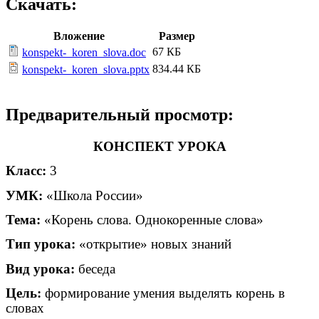
Скачать:
Вложение
Размер
67 КБ
konspekt-_koren_slova.doc
834.44 КБ
konspekt-_koren_slova.pptx
Предварительный просмотр:
КОНСПЕКТ УРОКА
Класс:
3
УМК:
«Школа России»
Тема:
«Корень слова. Однокоренные слова»
Тип урока:
«открытие» новых знаний
Вид урока:
беседа
Цель:
формирование умения выделять корень в
словах