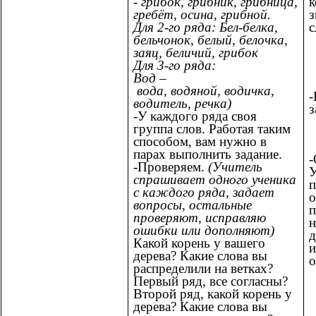
к
- грибок, грибник, грибница,
з
гребёт, осина, грибной.
с
Для 2-го ряда: Бел-белка,
бельчонок, белый, белочка,
заяц, беличий, грибок
Для 3-го ряда:
Вод –
вода, водяной, водичка,
водитель, речка)
з
-
У каждого ряда своя
группа слов. Работая таким
способом, вам нужно в
парах выполнить задание.
-
-Проверяем.
(Учитель
спрашивает одного ученика
п
с каждого ряда, задает
о
вопросы, остальные
п
проверяют, исправляю
н
ошибки или дополняют)
д
Какой корень у вашего
и
дерева? Какие слова вы
о
распределили на ветках?
Первый ряд, все согласны?
Второй ряд, какой корень у
дерева? Какие слова вы