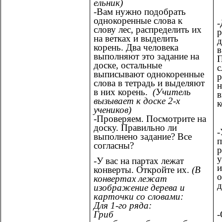
ельник)
-Вам нужно подобрать
однокоренные слова к
-
слову лес, распределить их
р
на ветках и выделить
д
корень. Два человека
в
выполняют это задание на
доске, остальные
с
выписывают однокоренные
р
слова в тетрадь и выделяют
н
в них корень.
(Учитель
в
вызывает к доске 2-х
к
учеников)
-Проверяем. Посмотрите на
доску. Правильно ли
-
выполнено задание? Все
п
согласны?
р
у
-У вас на партах лежат
и
конверты. Откройте их.
(В
о
конвертах лежат
д
изображение дерева и
карточки со словами:
Для 1-го ряда:
-
Гриб