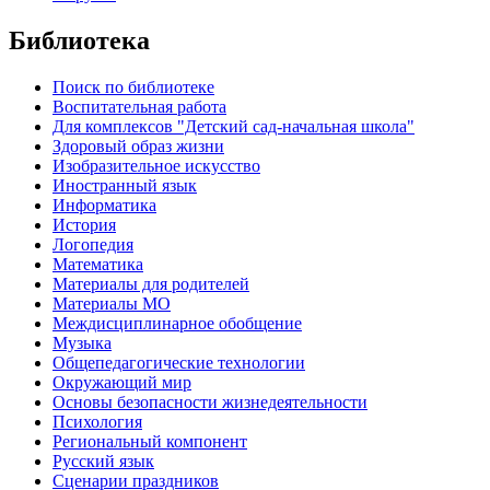
Библиотека
Поиск по библиотеке
Воспитательная работа
Для комплексов "Детский сад-начальная школа"
Здоровый образ жизни
Изобразительное искусство
Иностранный язык
Информатика
История
Логопедия
Математика
Материалы для родителей
Материалы МО
Междисциплинарное обобщение
Музыка
Общепедагогические технологии
Окружающий мир
Основы безопасности жизнедеятельности
Психология
Региональный компонент
Русский язык
Сценарии праздников