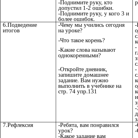
р
-Поднимите руку, кто
допустил 1-2 ошибки.
-Поднимите руку, у кого 3 и
более ошибок.
6.Подведение
-Чему мы учились сегодня
-
итогов
на уроке?
о
с
-Что такое корень?
к
-
-Какие слова называют
г
однокоренными?
з
с
-Откройте дневник,
-
запишите домашнее
с
задание. Вам нужно
к
выполнить в учебнике на
о
стр. 74 упр.131
к
и
з
-
з
7.Рефлексия
-Ребята, вам понравился
-
урок?
-
-Какое задание вам