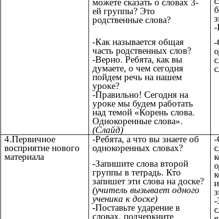
с
можете сказать о словах 3-
б
ей группы? Это
з
родственные слова?
-
-Как называется общая
-
часть родственных слов?
о
-Верно. Ребята, как вы
с
думаете, о чем сегодня
с
пойдем речь на нашем
уроке?
-Правильно! Сегодня на
уроке мы будем работать
над темой «Корень слова.
Однокоренные слова».
(Слайд)
4.Первичное
-Ребята, а что вы знаете об
-
восприятие нового
однокоренных словах?
с
материала
к
-Запишите слова второй
о
группы в тетрадь. Кто
к
запишет эти слова на доске?
и
(учитель вызывает одного
з
ученика к доске)
-
-
Поставьте ударение в
с
словах, подчеркните
я