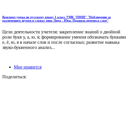
Конспект урока по русскому языку 1 класс УМК "ПНШ" "Наблюдение за
различением звуков в словах типа Люда - Юра. Правила переноса слов"
Цели деятельности учителя: закрепление знаний о двойной
роли букв у, а, ю, я; формирование умения обозначать буквами
е, ё, ю, я в начале слов и после согласных; развитие навыка
звуко-буквенного анализ...
Мне нравится
Поделиться: