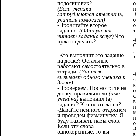
о
подосиновик?
п
(Если ученики
-
затрудняются ответить,
о
учитель помогает)
о
-Прочитайте второе
з
задание.
(Один ученик
читает задание вслух)
Что
-
нужно сделать?
л
-Кто выполнит это задание
з
на доске? Остальные
работают самостоятельно в
тетради.
(Учитель
-
вызывает одного ученика к
ч
доске)
в
-Проверяем. Посмотрите на
о
доску, правильно ли
(имя
с
ученика)
выполнил (а)
в
задание? Кто не согласен?
п
-Давайте немного отдохнем
к
и проведем физминутку. Я
н
буду называть пары слов.
о
Если эти слова
-
однокоренные, то вы