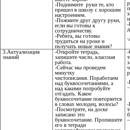
р
-
Поднимите
руки те, кто
п
пришел в школу с хорошим
настроением.
н
-
Пожмите друг другу руки,
-
если вы готовы к
д
сотрудничеству.
-Ребята, вы готовы
-
трудиться на уроке и
получать новые знания?
3.Актуализация
-Откройте тетрадь,
-
знаний
запишите число, классная
т
работа.
з
-Сейчас мы проведем
ч
минутку
р
чистописания.
П
оработаем
-
над буквосочетаниями, а
–
над какими попробуйте
отгадать.
Какое
буквосочетание повторяется
-
в словах молодец, волосы?
т
-Посмотрите, на доске
б
записано это
–
буквосочетание. Пропишите
его в тетради