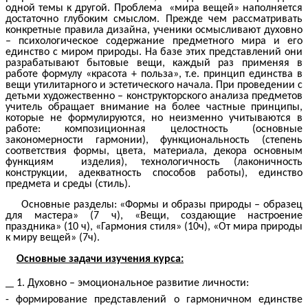
одной темы к другой. Проблема «мира вещей» наполняется
достаточно глубоким смыслом. Прежде чем рассматривать
конкретные правила дизайна, ученики осмысливают духовно
– психологическое содержание предметного мира и его
единство с миром природы. На базе этих представлений они
разрабатывают бытовые вещи, каждый раз применяя в
работе формулу «красота + польза», т.е. принцип единства в
вещи утилитарного и эстетического начала. При проведении с
детьми художественно – конструкторского анализа предметов
учитель обращает внимание на более частные принципы,
которые не формулируются, но неизменно учитываются в
работе: композиционная целостность (основные
закономерности гармонии), функциональность (степень
соответствия формы, цвета, материала, декора основным
функциям изделия), технологичность (лаконичность
конструкции, адекватность способов работы), единство
предмета и среды (стиль).
Основные разделы: «Формы и образы природы – образец
для мастера» (7 ч), «Вещи, создающие настроение
праздника» (10 ч), «Гармония стиля» (10ч), «От мира природы
к миру вещей» (7ч).
Основные задачи изучения курса:
1. Духовно – эмоциональное развитие личности:
- формирование представлений о гармоничном единстве