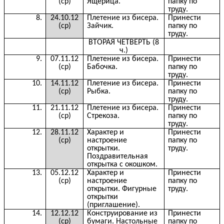
(ср)
Ящерица.
папку по
труду.
8.
24.10.12
Плетение из бисера.
Принести
(ср)
Зайчик.
папку по
труду.
ВТОРАЯ ЧЕТВЕРТЬ (8
ч.)
9.
07.11.12
Плетение из бисера.
Принести
(ср)
Бабочка.
папку по
труду.
10.
14.11.12
Плетение из бисера.
Принести
(ср)
Рыбка.
папку по
труду.
11.
21.11.12
Плетение из бисера.
Принести
(ср)
Стрекоза.
папку по
труду.
12.
28.11.12
Характер и
Принести
(ср)
настроение
папку по
открытки.
труду.
Поздравительная
открытка с окошком.
13.
05.12.12
Характер и
Принести
(ср)
настроение
папку по
открытки. Фигурные
труду.
открытки
(приглашение).
14.
12.12.12
Конструирование из
Принести
(ср)
бумаги. Настольные
папку по