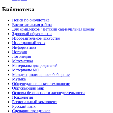
Библиотека
Поиск по библиотеке
Воспитательная работа
Для комплексов "Детский сад-начальная школа"
Здоровый образ жизни
Изобразительное искусство
Иностранный язык
Информатика
История
Логопедия
Математика
Материалы для родителей
Материалы МО
Междисциплинарное обобщение
Музыка
Общепедагогические технологии
Окружающий мир
Основы безопасности жизнедеятельности
Психология
Региональный компонент
Русский язык
Сценарии праздников