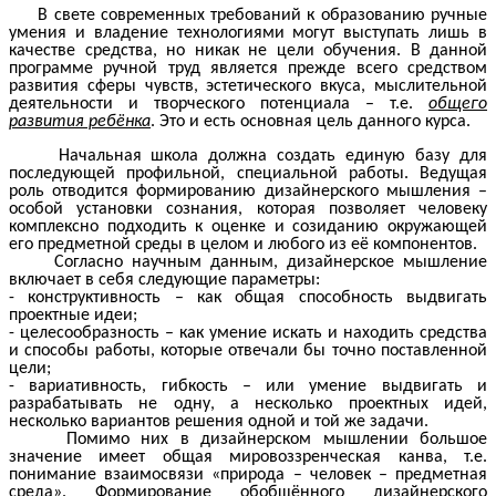
В свете современных требований к образованию ручные
умения и владение технологиями могут выступать лишь в
качестве средства, но никак не цели обучения. В данной
программе ручной труд является прежде всего средством
развития сферы чувств, эстетического вкуса, мыслительной
деятельности и творческого потенциала – т.е.
общего
развития ребёнка
. Это и есть основная цель данного курса.
Начальная школа должна создать единую базу для
последующей профильной, специальной работы. Ведущая
роль отводится формированию дизайнерского мышления –
особой установки сознания, которая позволяет человеку
комплексно подходить к оценке и созиданию окружающей
его предметной среды в целом и любого из её компонентов.
Согласно научным данным, дизайнерское мышление
включает в себя следующие параметры:
- конструктивность – как общая способность выдвигать
проектные идеи;
- целесообразность – как умение искать и находить средства
и способы работы, которые отвечали бы точно поставленной
цели;
- вариативность, гибкость – или умение выдвигать и
разрабатывать не одну, а несколько проектных идей,
несколько вариантов решения одной и той же задачи.
Помимо них в дизайнерском мышлении большое
значение имеет общая мировоззренческая канва, т.е.
понимание взаимосвязи «природа – человек – предметная
среда». Формирование обобщённого дизайнерского