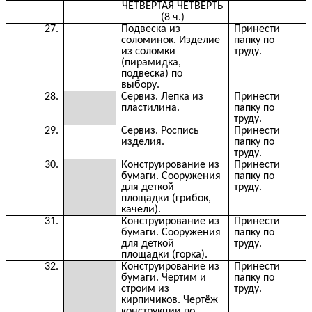
ЧЕТВЁРТАЯ ЧЕТВЕРТЬ
(8 ч.)
27.
Подвеска из
Принести
соломинок. Изделие
папку по
из соломки
труду.
(пирамидка,
подвеска) по
выбору.
28.
Сервиз. Лепка из
Принести
пластилина.
папку по
труду.
29.
Сервиз. Роспись
Принести
изделия.
папку по
труду.
30.
Конструирование из
Принести
бумаги. Сооружения
папку по
для деткой
труду.
площадки (грибок,
качели).
31.
Конструирование из
Принести
бумаги. Сооружения
папку по
для деткой
труду.
площадки (горка).
32.
Конструирование из
Принести
бумаги. Чертим и
папку по
строим из
труду.
кирпичиков. Чертёж
конструкции по