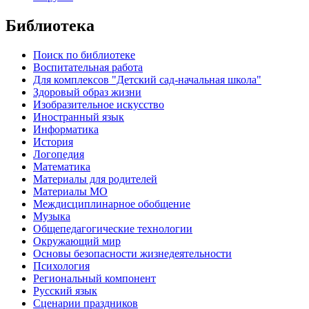
Библиотека
Поиск по библиотеке
Воспитательная работа
Для комплексов "Детский сад-начальная школа"
Здоровый образ жизни
Изобразительное искусство
Иностранный язык
Информатика
История
Логопедия
Математика
Материалы для родителей
Материалы МО
Междисциплинарное обобщение
Музыка
Общепедагогические технологии
Окружающий мир
Основы безопасности жизнедеятельности
Психология
Региональный компонент
Русский язык
Сценарии праздников