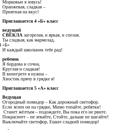
Морковью я зовусь!
Оранжевая, сладкая –
Приятная на вкус!
Приглашается 4 «Б» класс
ведущий
СВЁКЛА
загорелая, и яркая, и спелая.
Ты сладкая, как мармелад,
Б»
И каждый школьник тебе рад!
ребенок
Я бордова и сочна,
Круглая и сладкая!
В винегрете я нужна –
Хвостик прячу в грядке я!
Приглашается 5 «А» класс
Ведущая
Огородный помидор – Как дорожный светофор.
Если зелен он на грядке, Мимо топайте, ребятки!
Станет жёлтым – подождите, Вы пока его не рвите.
Покраснеет – не зевайте, Стойте, дальше не шагайте!
Выключайте светофор, Ешьте сладкий помидор!