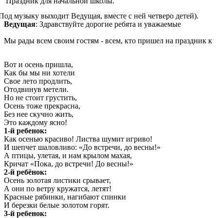
Праздник для начальной школы.
у выходит Ведущая, вместе с ней четверо детей).
Ведущая
: Здравствуйте дорогие ребята и уважаемые
!
Мы рады всем своим гостям - всем, кто пришел на праздник к
Вот и осень пришла,
Как бы мы ни хотели
Свое лето продлить,
Отодвинув метели.
Но не стоит грустить,
Осень тоже прекрасна,
Без нее скучно жить,
Это каждому ясно!
1-й ребенок:
Как осенью красиво! Листва шумит игриво!
И шепчет шаловливо: «До встречи, до весны!»
А птицы, улетая, и нам крылом махая,
Кричат «Пока, до встречи! До весны!»
2-й ребёнок:
Осень золотая листики срывает,
А они по ветру кружатся, летят!
Красные рябинки, нагибают спинки
И березки белые золотом горят.
3-й ребенок: