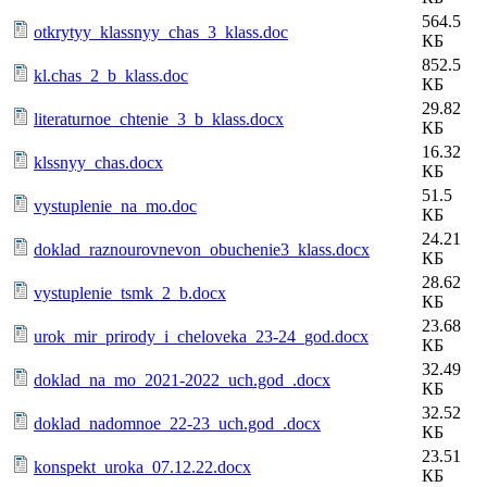
564.5
otkrytyy_klassnyy_chas_3_klass.doc
КБ
852.5
kl.chas_2_b_klass.doc
КБ
29.82
literaturnoe_chtenie_3_b_klass.docx
КБ
16.32
klssnyy_chas.docx
КБ
51.5
vystuplenie_na_mo.doc
КБ
24.21
doklad_raznourovnevon_obuchenie3_klass.docx
КБ
28.62
vystuplenie_tsmk_2_b.docx
КБ
23.68
urok_mir_prirody_i_cheloveka_23-24_god.docx
КБ
32.49
doklad_na_mo_2021-2022_uch.god_.docx
КБ
32.52
doklad_nadomnoe_22-23_uch.god_.docx
КБ
23.51
konspekt_uroka_07.12.22.docx
КБ