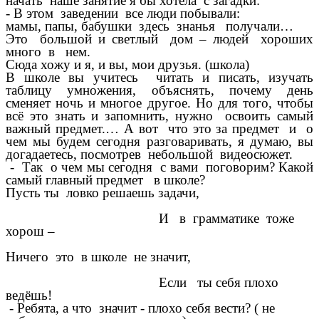
начать наше занятие я бы хотела с загадки:
- В этом заведении все люди побывали:
мамы, папы, бабушки здесь знанья получали…
Это большой и светлый дом – людей хороших
много в нем.
Сюда хожу и я, и вы, мои друзья. (школа)
В школе вы учитесь читать и писать, изучать
таблицу умножения, объяснять, почему день
сменяет ночь и многое другое. Но для того, чтобы
всё это знать и запомнить, нужно освоить самый
важный предмет.… А вот что это за предмет и о
чем мы будем сегодня разговаривать, я думаю, вы
догадаетесь, посмотрев небольшой видеосюжет.
- Так о чем мы сегодня с вами поговорим? Какой
самый главный предмет в школе?
Пусть ты ловко решаешь задачи,
И в грамматике тоже
хорош –
Ничего это в школе не значит,
Если ты себя плохо
ведёшь!
- Ребята, а что значит - плохо себя вести? ( не