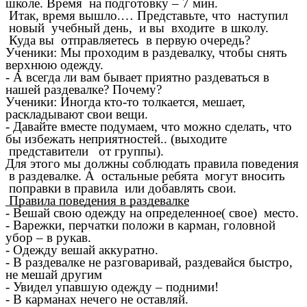
школе. Время на подготовку – 7 мин.
Итак, время вышло.… Представьте, что наступил
новый учебный день, и вы входите в школу.
Куда вы отправляетесь в первую очередь?
Ученики: Мы проходим в раздевалку, чтобы снять
верхнюю одежду.
- А всегда ли вам бывает приятно раздеваться в
нашей раздевалке? Почему?
Ученики: Иногда кто-то толкается, мешает,
раскладывают свои вещи.
- Давайте вместе подумаем, что можно сделать, что
бы избежать неприятностей.. (выходите
представители от группы).
Для этого мы должны соблюдать правила поведения
в раздевалке. А остальные ребята могут вносить
поправки в правила или добавлять свои.
Правила поведения в раздевалке
- Вешай свою одежду на определенное( свое) место.
- Варежки, перчатки положи в карман, головной
убор – в рукав.
- Одежду вешай аккуратно.
- В раздевалке не разговаривай, раздевайся быстро,
не мешай другим
- Увидел упавшую одежду – подними!
- В карманах нечего не оставляй.