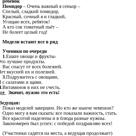
ребенок
Помидор
– Очень важный я сеньор –
Спелый, сладкий помидор,
Красный, сочный я и гладкий,
Угощаю всех, ребяток!
А кто сок томатный пьёт –
Не болеет целый год!
Модели встают все в ряд
Ученики по очереди
1
.Ешьте овощи и фрукты-
чшие продукты.
.
Вас спасут от всех болезней.
сней их и полезней.
3
.Подружитесь с овощами,
латами и щами.
4
.Витаминов в них не счесть.
все
Значит, нужно это есть!
щая:
Показ моделей завершен. Но кто же нынче чемпион?
Одно могу я вам сказать: все показали важность, стать.
Все красотой наделены и в блюда разные нужны.
Закономерен был успех: с победой поздравляю всех!
(Участники садятся на места, а ведущая продолжает)