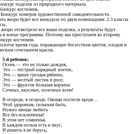
онкурс поделок из природного материала.
 Конкурс костюмов
.
–
Конкурс номеров художественной самодеятельности.
ать жюри будет все конкурсы по двум номинациям: 2-3 классы
ссы.
жюри отсмотрело все ваши поделки, а результаты будут
ы в конце программы. Поэтому мы приступаем ко второму
онкурс костюмов.
олотое время года, поражающее богатством цветов, плодов и
ческим сочетанием красок.
5-й ребенок:
Осень — это не только дождик,
Это — пестрый нарядный зонтик,
Это — яркие гроздья рябины,
Это — желтый листик в росе,
Это — фруктов большая корзина
Сочных, вкусных, полезных всем!
В огороде, в огороде, Овощи поспели вроде…
Чтоб здоровым, сильным быть,
Нужно овощи любить
Все без исключенья!
В этом нет сомненья.
В каждом польза есть и вкус,
И решить я не берусь,