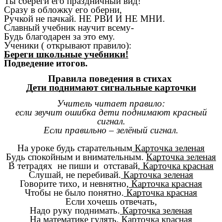
Ты сбереги его праздничный вид!
Сразу в обложку его оберни,
Ручкой не пачкай. НЕ РВИ И НЕ МНИ.
Славный учебник научит всему-
Будь благодарен за это ему.
Ученики ( открывают правило):
Береги школьные учебники!
Подведение итогов.
Правила поведения в стихах
Дети поднимают сигнальные карточки
Учитель читает правило:
если звучит ошибка дети поднимают красный
сигнал.
Если правильно – зелёный сигнал.
На уроке будь старательным
Карточка зеленая
Будь спокойным и внимательным.
Карточка зеленая
В тетрадях не пиши и отставай,
Карточка красная
Слушай, не перебивай.
Карточка зеленая
Говорите тихо, и невнятно,
Карточка красная
Чтобы не было понятно.
Карточка красная
Если хочешь отвечать,
Надо руку поднимать.
Карточка зеленая
На математике гулять,
Карточка красная