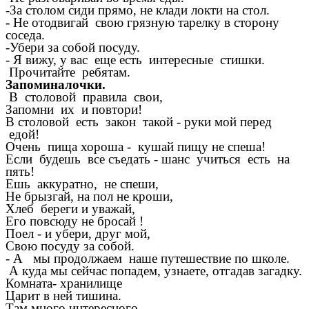
-За столом сиди прямо, не клади локти на стол.
- Не отодвигай свою грязную тарелку в сторону
соседа.
-Убери за собой посуду.
- Я вижу, у вас еще есть интересные стишки.
Прочитайте ребятам.
Запоминалочки.
В столовой правила свои,
Запомни их и повтори!
В столовой есть закон такой - руки мой перед
едой!
Очень пища хороша - кушай пищу не спеша!
Если будешь все съедать - шанс учиться есть на
пять!
Ешь аккуратно, не спеши,
Не брызгай, на пол не кроши,
Хлеб береги и уважай,
Его повсюду не бросай !
Поел - и убери, друг мой,
Свою посуду за собой.
- А мы продолжаем наше путешествие по школе.
А куда мы сейчас попадем, узнаете, отгадав загадку.
Комната- хранилище
Царит в ней тишина.
Там много интересного