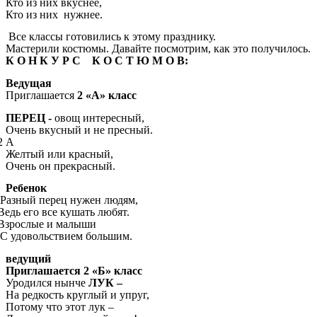
Кто из них вкуснее,
Кто из них нужнее.
Все классы готовились к этому празднику.
Мастерили костюмы. Давайте посмотрим, как это получилось.
К О Н К У Р С К О С Т Ю М О В:
Ведущая
Приглашается
2 «А» класс
ПЕРЕЦ -
овощ интересный,
Очень вкусный и не пресный.
А
Желтый или красный,
Очень он прекрасный.
Ребенок
 перец нужен людям,
о все кушать любят.
лые и малыши
ольствием большим.
ведущий
Приглашается 2 «Б» класс
Уродился нынче
ЛУК –
На редкость круглый и упруг,
Потому что этот лук –