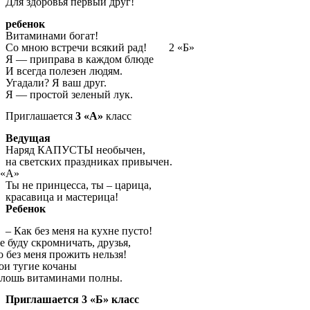
Для здоровья первый друг!
ребенок
Витаминами богат!
Со мною встречи всякий рад! 2 «Б»
Я — приправа в каждом блюде
И всегда полезен людям.
Угадали? Я ваш друг.
Я — простой зеленый лук.
Приглашается
3 «А»
класс
Ведущая
Наряд КАПУСТЫ необычен,
на светских праздниках привычен.
А»
Ты не принцесса, ты – царица,
красавица и мастерица!
Ребенок
– Как без меня на кухне пусто!
 скромничать, друзья,
меня прожить нельзя!
гие кочаны
 витаминами полны.
Приглашается 3 «Б» класс