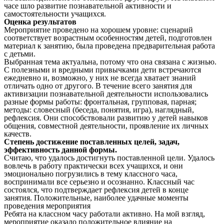
часе шло развитие познавательной активности и
самостоятельности учащихся.
Оценка результатов
Мероприятие проведено на хорошем уровне: сценарий
соответствует возрастным особенностям детей, подготовлен
материал к занятию, была проведена предварительная работа
с детьми.
Выбранная тема актуальна, потому что она связана с жизнью.
С полезными и вредными привычками дети встречаются
ежедневно и, возможно, у них не всегда хватает знаний
отличать одно от другого. В течение всего занятия для
активизации познавательной деятельности использовались
разные формы работы: фронтальная, групповая, парная;
методы: словесный (беседа, понятия, игра), наглядный,
рефлексия. Они способствовали развитию у детей навыков
общения, совместной деятельности, проявление их личных
качеств.
Степень достижение поставленных целей, задач,
эффективность данной формы.
Считаю, что удалось достигнуть поставленной цели. Удалось
вовлечь в работу практически всех учащихся, и они
эмоционально погрузились в тему классного часа,
воспринимали все серьезно и осознанно. Классный час
состоялся, что подтверждает рефлексия детей в конце
занятия. Положительные, наиболее удачные моменты
проведения мероприятия
Ребята на классном часу работали активно. На мой взгляд,
мероприятие оказало положительное влияние на