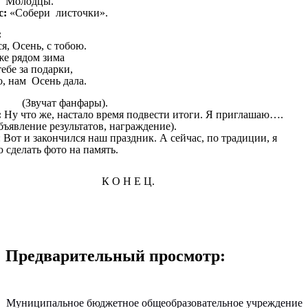
Молодцы.
с:
«Собери листочки».
:
, Осень, с тобою.
же рядом зима
ебе за подарки,
то, нам Осень дала.
ат фанфары).
:
Ну что же, настало время подвести итоги. Я приглашаю….
ение результатов, награждение).
: Вот и закончился наш праздник. А сейчас, по традиции, я
 сделать фото на память.
О Н Е Ц.
Предварительный просмотр:
Муниципальное бюджетное общеобразовательное учреждение