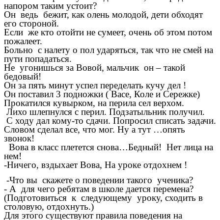
напором таким устоит?
Он ведь бежит, как олень молодой, дети обходят
его стороной.
Если же кто отойти не сумеет, очень об этом потом
пожалеет.
Больно с налету о пол ударяться, так что не смей на
пути попадаться.
Не угонишься за Вовой, мальчик он – такой
бедовый!
Он за пять минут успел переделать кучу дел !
Он поставил 3 подножки ( Васе, Коле и Сережке)
Прокатился кувырком, на перила сел верхом.
Лихо шлепнулся с перил. Подзатыльник получил.
С ходу дал кому-то сдачи. Попросил списать задачи.
Словом сделал все, что мог. Ну а тут …опять
звонок!
Вова в класс плетется снова…Бедный! Нет лица на
нем!
-Ничего, вздыхает Вова, На уроке отдохнем !
-Что вы скажете о поведении такого ученика?
- А для чего ребятам в школе дается перемена?
(Подготовиться к следующему уроку, сходить в
столовую, отдохнуть.)
Для этого существуют правила поведения на