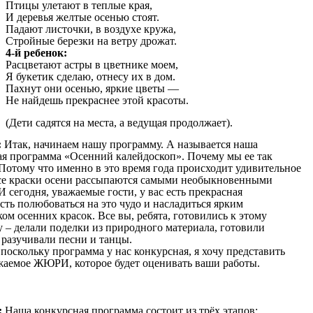
Птицы улетают в теплые края,
И деревья желтые осенью стоят.
Падают листочки, в воздухе кружа,
Стройные березки на ветру дрожат.
4-й ребенок:
Расцветают астры в цветнике моем,
Я букетик сделаю, отнесу их в дом.
Пахнут они осенью, яркие цветы —
Не найдешь прекраснее этой красоты.
(Дети садятся на места, а ведущая продолжает).
:
Итак, начинаем нашу программу. А называется наша
ая программа «Осенний калейдоскоп». Почему мы ее так
Потому что именно в это время года происходит удивительное
се краски осени рассыпаются самыми необыкновенными
И сегодня, уважаемые гости, у вас есть прекрасная
ть полюбоваться на это чудо и насладиться ярким
ом осенних красок. Все вы, ребята, готовились к этому
 – делали поделки из природного материала, готовили
 разучивали песни и танцы.
 поскольку программа у нас конкурсная, я хочу представить
жаемое ЖЮРИ, которое будет оценивать ваши работы.
:
Наша конкурсная программа состоит из трёх этапов: