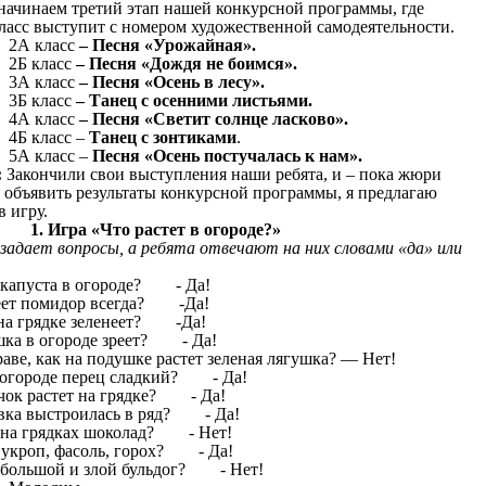
 начинаем третий этап нашей конкурсной программы, где
ласс выступит с номером художественной самодеятельности.
2А класс
– Песня «Урожайная».
2Б класс
– Песня «Дождя не боимся».
3А класс
– Песня «Осень в лесу».
3Б класс
– Танец с осенними листьями.
4А класс
– Песня «Светит солнце ласково».
4Б класс –
Танец с зонтиками
.
5А класс –
Песня «Осень постучалась к нам».
:
Закончили свои выступления наши ребята, и – пока жюри
 объявить результаты конкурсной программы, я предлагаю
в игру.
а «Что растет в огороде?»
задает вопросы, а ребята отвечают на них словами «да» или
 капуста в огороде? - Да!
ет помидор всегда? -Да!
на грядке зеленеет? -Да!
ка в огороде зреет? - Да!
аве, как на подушке растет зеленая лягушка? — Нет!
 огороде перец сладкий? - Да!
чок растет на грядке? - Да!
ка выстроилась в ряд? - Да!
 на грядках шоколад? - Нет!
 укроп, фасоль, горох? - Да!
 большой и злой бульдог? - Нет!