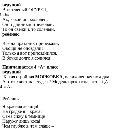
ведущий
Вот зеленый ОГУРЕЦ,
Б»
Ах, какой он молодец,
Он и длинный и зеленый,
То он свежий, то соленый
.
ребенок
Все на праздник прибежали,
Овощи не опоздали!
Только я вот припозднился,
В бочке долго я солился!
Приглашается 4 «А» класс
ведущий
Какая стройная
МОРКОВКА
, великолепная походка.
А этот хвостик – чудеса! Модель прекрасна, это – ДА!
 А»
Ребенок
Я красная девица!
На грядке я – краса!
Сама сижу в темнице –
Наружу лишь коса!
Чем глубже я, тем слаще –