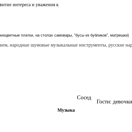
звитие интереса и уважения к
зноцветные платки, на столах самовары, “бусы из бубликов”, матрешки)
щением, народные шумовые музыкальные инструменты, русские на
 Со
: девочки и мал
Музыка