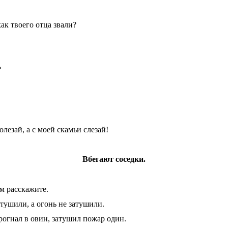
ак твоего отца звали?
?
лезай, а с моей скамьи слезай!
Вбегают соседки.
ам расскажите.
 тушили, а огонь не затушили.
рогнал в овин, затушил пожар один.