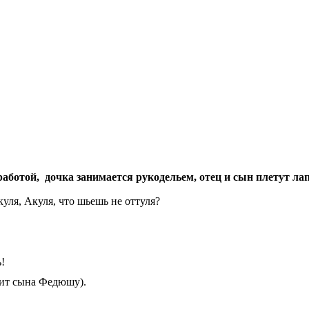
работой, дочка занимается рукодельем, отец и сын плетут лап
куля, Акуля, что шьешь не оттуля?
!
чит сына Федюшу).