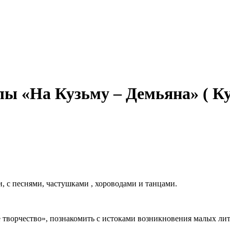
ы «На Кузьму – Демьяна» ( Ку
и, с песнями, частушками , хороводами и танцами.
 творчество», познакомить с истоками возникновения малых лит