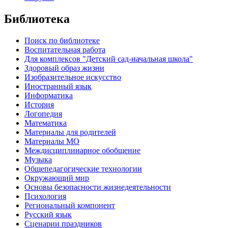
Библиотека
Поиск по библиотеке
Воспитательная работа
Для комплексов "Детский сад-начальная школа"
Здоровый образ жизни
Изобразительное искусство
Иностранный язык
Информатика
История
Логопедия
Математика
Материалы для родителей
Материалы МО
Междисциплинарное обобщение
Музыка
Общепедагогические технологии
Окружающий мир
Основы безопасности жизнедеятельности
Психология
Региональный компонент
Русский язык
Сценарии праздников