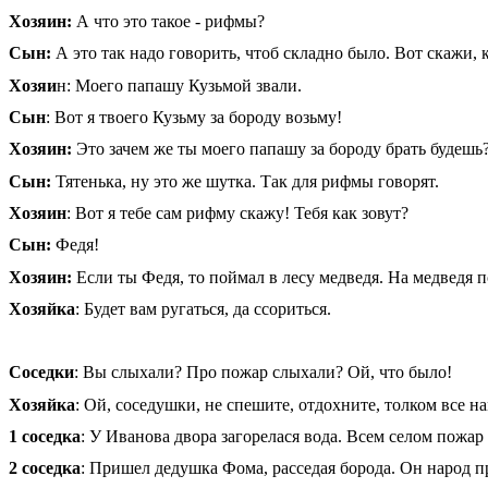
Хозяин:
А что это такое - рифмы?
Сын:
А это так надо говорить, чтоб складно было. Вот скажи, к
Хозяи
н: Моего папашу Кузьмой звали.
Сын
: Вот я твоего Кузьму за бороду возьму!
Хозяин:
Это зачем же ты моего папашу за бороду брать будешь
Сын:
Тятенька, ну это же шутка. Так для рифмы говорят.
Хозяин
: Вот я тебе сам рифму скажу! Тебя как зовут?
Сын:
Федя!
Хозяин:
Если ты Федя, то поймал в лесу медведя. На медведя по
Хозяйка
: Будет вам ругаться, да ссориться.
Соседки
: Вы слыхали? Про пожар слыхали? Ой, что было!
Хозяйка
: Ой, соседушки, не спешите, отдохните, толком все н
1 соседка
: У Иванова двора загорелася вода. Всем селом пожар
2 соседка
: Пришел дедушка Фома, расседая борода. Он народ п