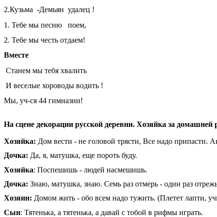
2.Кузьма -Демьян удалец !
1. Тебе мы песню поем,
2. Тебе мы честь отдаем!
Вместе
Станем мы тебя хвалить
И веселые хороводы водить !
Мы, уч-ся 44 гимназии!
На сцене декорации русской деревни. Хозяйка за домашней 
Хозяйка:
Дом вести - не головой трясти, Все надо припасти. А
Дочка:
Да, я, матушка, еще пороть буду.
Хозяйка
: Поспешишь - людей насмешишь.
Дочка:
Знаю, матушка, знаю. Семь раз отмерь - один раз отрежь
Хозяин:
Домом жить - обо всем надо тужить. (Плетет лапти, у
Сын
: Тятенька, а тятенька, а давай с тобой в рифмы играть.