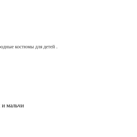
родные костюмы для детей .
сед
ьчи