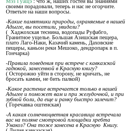
Мэз Гуащэ
: Что ж, наших гостей вы знаниями
своими порадовали, теперь и нас не огорчите.
Ответьте на наши вопросы.
-Какие памятники природы, охраняемые в нашей
Адыгге, вы посетили, увидели?
(
Хаджохская теснина, водопады Руфабго,
Гранитное ущелье. Большая Азишская пещера,
плато Лаго-Наки, Казачий камень, Даховские
пещеры, каньон реки Мешоко, дендропарк в п.
Гончарка)
-Правила поведения при встрече с кавказской
гадюкой, занесенной в Красную книгу?
( Осторожно уйти в сторону, не кричать, не
бросать камни, не бить палкой)
-Какое растение встречается только в нашей
Адыгее и поможет вам и при желудочной, и при
зубной боли, да еще и ранку быстро залечит?
( Горечавка оштенская)
-А какая солнечноцветная красавица встречала
вас на поляне смотровой площадки хребта
Унакоз? Она тоже занесена в Красную Книгу.
( Лилия кавказская)