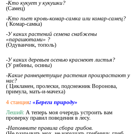
-Кто кукует у кукушки?
(Самец)
-Кто пьет кровь-комар-самка или комар-самец?
( Комар-самка)
-У каких растений семена снабжены
«парашютами» ?
(Одуванчик, тополь)
-У каких деревьев осенью краснеют листья?
(У рябины, осины)
-Какие раннецветущие растения произрастают у
нас?
( Цикламен, пролески, подснежник Воронова,
примула, мать-и-мачеха)
4 станция
: «Береги природу»
Леший:
А теперь моя очередь устроить вам
проверку правил поведения в лесу.
-Напомните правила сбора грибов.
(Не разрывать мох, не нарушать грибницу, гриб