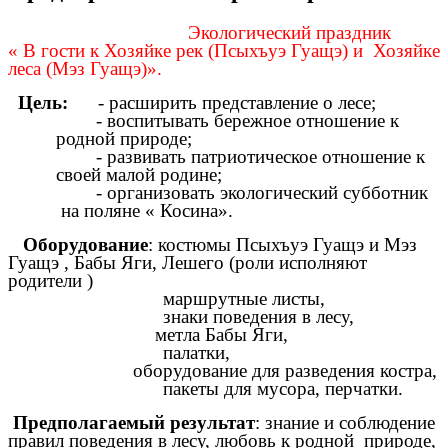
Экологический праздник
« В гости к
Хозяйке рек (Псыхъуэ Гуащэ) и Хозяйке
леса (Мэз Гуащэ)».
Цель:
- расширить представление о лесе;
- воспитывать бережное отношение к
родной природе;
- развивать патриотическое отношение к
своей малой родине;
- организовать экологический субботник
на поляне « Косина».
Оборудование
: костюмы
Псыхъуэ Гуащэ и Мэз
Гуащэ
, Бабы Яги, Лешего (роли исполняют
родители )
маршрутные листы,
знаки поведения в лесу,
метла Бабы Яги,
палатки,
оборудование для разведения костра,
пакеты для мусора, перчатки.
Предполагаемый результат
: знание и соблюдение
правил поведения в лесу, любовь к родной природе,