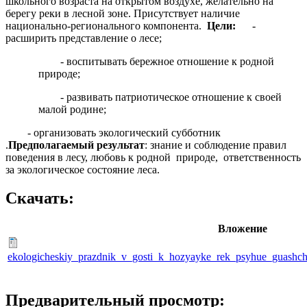
школьного возраста на открытом воздухе, желательно на
берегу реки в лесной зоне. Присутствует наличие
национально-регионального компонента.
Цели:
-
расширить представление о лесе;
- воспитывать бережное отношение к родной
природе;
- развивать патриотическое отношение к своей
малой родине;
- организовать экологический субботник
.
Предполагаемый результат
: знание и соблюдение правил
поведения в лесу, любовь к родной природе, ответственность
за экологическое состояние леса.
Скачать:
Вложение
ekologicheskiy_prazdnik_v_gosti_k_hozyayke_rek_psyhue_guashc
Предварительный просмотр: