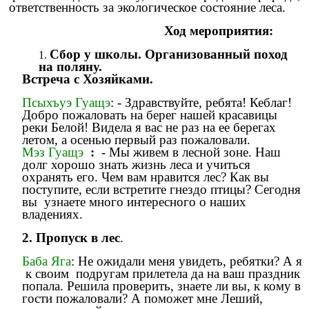
ответственность за экологическое состояние леса.
Ход мероприятия:
Сбор у школы. Организованный поход
на поляну.
Встреча с Хозяйками.
Псыхъуэ Гуащэ
: - Здравствуйте, ребята! Кеблаг!
Добро пожаловать на берег нашей красавицы
реки Белой! Видела я вас не раз на ее берегах
летом, а осенью первый раз пожаловали.
Мэз Гуащэ
:
- Мы живем в лесной зоне. Наш
долг хорошо знать жизнь леса и учиться
охранять его. Чем вам нравится лес? Как вы
поступите, если встретите гнездо птицы? Сегодня
вы узнаете много интересного о наших
владениях.
2.
Пропуск в лес
.
Баба Яга
: Не ожидали меня увидеть, ребятки? А я
к своим подругам прилетела да на ваш праздник
попала. Решила проверить, знаете ли вы, к кому в
гости пожаловали? А поможет мне Леший,