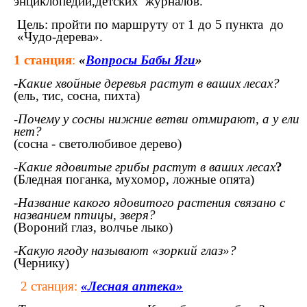
энциклопедий,детских журналов.
Цель: пройти по маршруту от 1 до 5 пункта до
«Чудо-дерева».
1 станция
:
«
Вопросы Бабы Яги
»
-
Какие хвойные деревья растут в ваших лесах?
(ель, тис, сосна, пихта)
-
Почему у сосны нижние ветви отмирают, а у ели
нет?
(сосна - светолюбивое дерево)
-
Какие ядовитые грибы растут в ваших лесах
?
(Бледная поганка, мухомор, ложные опята)
-
Название какого ядовитого растения связано с
названием птицы, зверя?
(Вороний глаз, волчье лыко)
-Какую ягоду называют «зоркий глаз»?
(Чернику)
2 станция:
«Лесная аптека»