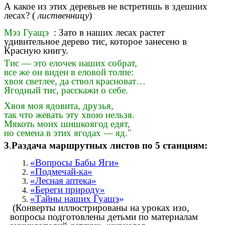
А какое из этих деревьев не встретишь в здешних
лесах? (
лиственницу
)
Мэз Гуащэ
: Зато в наших лесах растет
удивительное дерево тис, которое занесено в
Красную книгу.
Тис — это елочек наших собрат,
все же он виден в еловой толпе:
хвоя светлее, да ствол красноват…
Ягодный тис, расскажи о себе.
Хвоя моя ядовита, друзья,
так что жевать эту хвою нельзя.
Мякоть моих шишкоягод едят,
но семена в этих ягодах — яд."
3
.
Раздача маршрутных листов по 5 станциям:
«Вопросы Бабы Яги»
«Подмечай-ка»
«Лесная аптека»
«Береги природу»
«Тайны наших Гуащэ
»
(Конверты иллюстрированы на уроках изо,
вопросы подготовлены детьми по материалам