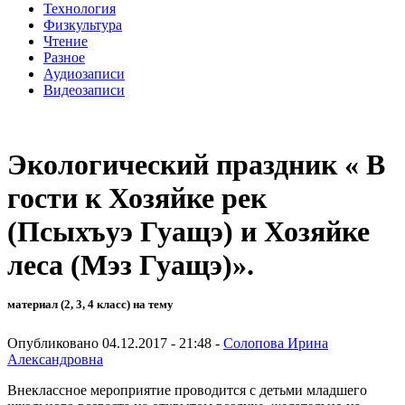
Технология
Физкультура
Чтение
Разное
Аудиозаписи
Видеозаписи
Экологический праздник « В
гости к Хозяйке рек
(Псыхъуэ Гуащэ) и Хозяйке
леса (Мэз Гуащэ)».
материал (2, 3, 4 класс) на тему
Опубликовано 04.12.2017 - 21:48 -
Солопова Ирина
Александровна
Внеклассное мероприятие проводится с детьми младшего