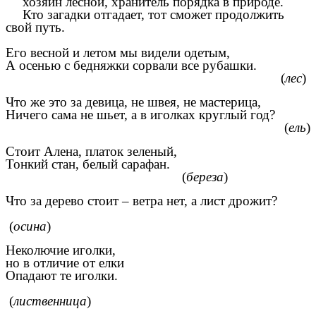
хозяин лесной, хранитель порядка в природе.
Кто загадки отгадает, тот сможет продолжить
свой путь.
Его весной и летом мы видели одетым,
А осенью с бедняжки сорвали все рубашки.
(
лес
)
Что же это за девица, не швея, не мастерица,
Ничего сама не шьет, а в иголках круглый год?
(
ель
)
Стоит Алена, платок зеленый,
Тонкий стан, белый сарафан.
(
береза
)
Что за дерево стоит – ветра нет, а лист дрожит?
(
осина
)
Неколючие иголки,
но в отличие от елки
Опадают те иголки.
(
лиственница
)