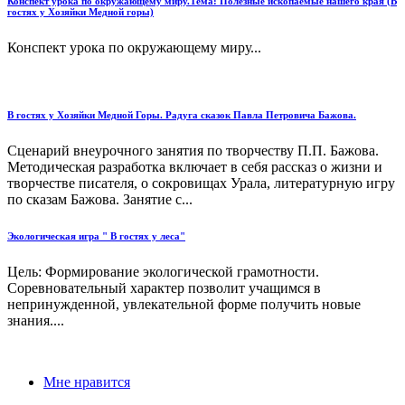
Конспект урока по окружающему миру.Тема: Полезные ископаемые нашего края (В
гостях у Хозяйки Медной горы)
Конспект урока по окружающему миру...
В гостях у Хозяйки Медной Горы. Радуга сказок Павла Петровича Бажова.
Сценарий внеурочного занятия по творчеству П.П. Бажова.
Методическая разработка включает в себя рассказ о жизни и
творчестве писателя, о сокровищах Урала, литературную игру
по сказам Бажова. Занятие с...
Экологическая игра " В гостях у леса"
Цель: Формирование экологической грамотности.
Соревновательный характер позволит учащимся в
непринужденной, увлекательной форме получить новые
знания....
Мне нравится