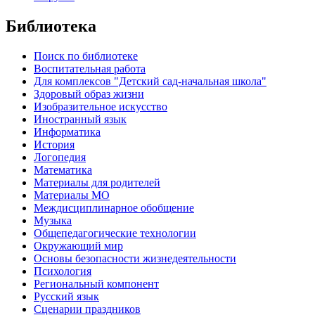
Библиотека
Поиск по библиотеке
Воспитательная работа
Для комплексов "Детский сад-начальная школа"
Здоровый образ жизни
Изобразительное искусство
Иностранный язык
Информатика
История
Логопедия
Математика
Материалы для родителей
Материалы МО
Междисциплинарное обобщение
Музыка
Общепедагогические технологии
Окружающий мир
Основы безопасности жизнедеятельности
Психология
Региональный компонент
Русский язык
Сценарии праздников