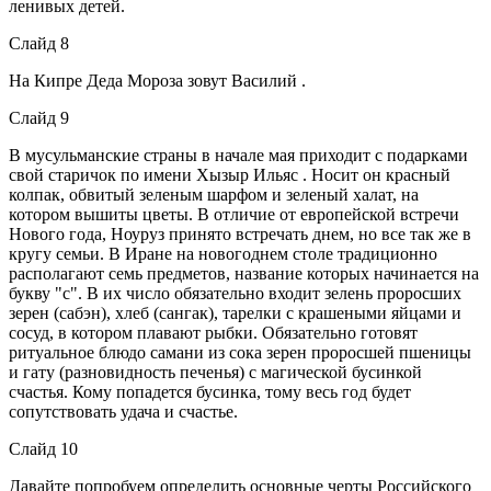
ленивых детей.
Слайд 8
На Кипре Деда Мороза зовут Василий .
Слайд 9
В мусульманские страны в начале мая приходит с подарками
свой старичок по имени Хызыр Ильяс . Носит он красный
колпак, обвитый зеленым шарфом и зеленый халат, на
котором вышиты цветы. В отличие от европейской встречи
Нового года, Ноуруз принято встречать днем, но все так же в
кругу семьи. В Иране на новогоднем столе традиционно
располагают семь предметов, название которых начинается на
букву "с". В их число обязательно входит зелень проросших
зерен (сабэн), хлеб (сангак), тарелки с крашеными яйцами и
сосуд, в котором плавают рыбки. Обязательно готовят
ритуальное блюдо самани из сока зерен проросшей пшеницы
и гату (разновидность печенья) с магической бусинкой
счастья. Кому попадется бусинка, тому весь год будет
сопутствовать удача и счастье.
Слайд 10
Давайте попробуем определить основные черты Российского