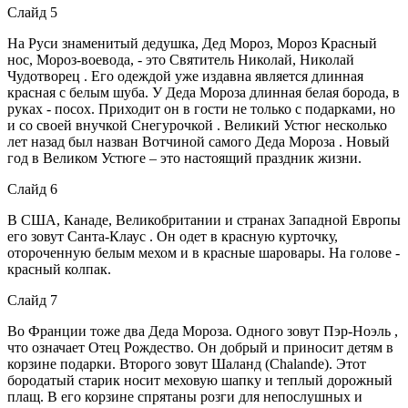
Слайд 5
На Руси знаменитый дедушка, Дед Мороз, Мороз Красный
нос, Мороз-воевода, - это Святитель Николай, Николай
Чудотворец . Его одеждой уже издавна является длинная
красная с белым шуба. У Деда Мороза длинная белая борода, в
руках - посох. Приходит он в гости не только с подарками, но
и со своей внучкой Снегурочкой . Великий Устюг несколько
лет назад был назван Вотчиной самого Деда Мороза . Новый
год в Великом Устюге – это настоящий праздник жизни.
Слайд 6
В США, Канаде, Великобритании и странах Западной Европы
его зовут Санта-Клаус . Он одет в красную курточку,
отороченную белым мехом и в красные шаровары. На голове -
красный колпак.
Слайд 7
Во Франции тоже два Деда Мороза. Одного зовут Пэр-Ноэль ,
что означает Отец Рождество. Он добрый и приносит детям в
корзине подарки. Второго зовут Шаланд (Chalande). Этот
бородатый старик носит меховую шапку и теплый дорожный
плащ. В его корзине спрятаны розги для непослушных и