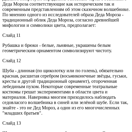
Деда Мороза соответствующие как историческим так и
современным представлениям об этом сказочном волшебнике.
По мнению одного из исследователей образа Деда Мороза -
традиционный облик Деда Мороза, согласно древнейшей
мифологии и символики цвета, предполагает:
Слайд 11
Рубашка и брюки - белые, льняные, украшены белым
геометрическим орнаментом символизируют чистоту.
Слайд 12
Шуба - длинная (по щиколотку или по голень), обязательно
красная, расшитая серебром (восьмиконечные звёзды, гуськи,
кресты и другой традиционный орнамент), отороченная
лебединым пухом. Некоторые современные театральные
костюмы грешат экспериментами в области цвета и
материалов. Наверняка многим приходилось наблюдать
седовласого волшебника в синей или зелёной шубе. Если так,
знайте - это не Дед Мороз, а один из его многочисленных
"младших братьев".
Слайд 13