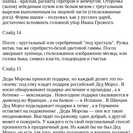
Шапка - красная, расшита серебром и жемчугом. Оторочка
(залом) лебединым пухом или белым мехом с треугольным
вырезом выполненным на лицевой части (стилизованные
рога). Форма шапки – полуовал, как у русских царей,
достаточно вспомнить головной убор Ивана Грозного.
Слайд 14
Посох - хрустальный или серебрённый "под хрусталь". Ручка
витая, так же серебристо-белой цветовой гаммы. Посох
завершает лунница, стилизованное изображение месяца, или
голова быка, символ власти, плодородия и счастья.
Слайд 15
Деды Морозы приносят подарки, но каждый делает это по-
своему: под елку кладет подарок российский Дед Мороз . В
носке обнаруживают подарки англичане и ирландцы , а в
ботинке — мексиканцы . Новогодние подарки сваливаются в
дымоход во Франции , а на балкон — в Испании . В Швеции
Дед Мороз подкладывает подарки к печке , а в Германии
оставляет на подоконнике . Деды Морозы — они все такие
неодинаковые. Выглядят по-разному, один добрый, а другой
может и пожурить. У каждого есть свой персональный способ
проникнуть в праздничный дом. Но какой бы ни был Дед
Мороз, он есть для того, чтобы поздравить и вручить подарок!