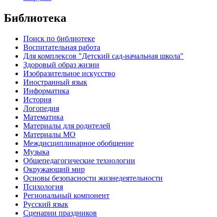
Библиотека
Поиск по библиотеке
Воспитательная работа
Для комплексов "Детский сад-начальная школа"
Здоровый образ жизни
Изобразительное искусство
Иностранный язык
Информатика
История
Логопедия
Математика
Материалы для родителей
Материалы МО
Междисциплинарное обобщение
Музыка
Общепедагогические технологии
Окружающий мир
Основы безопасности жизнедеятельности
Психология
Региональный компонент
Русский язык
Сценарии праздников