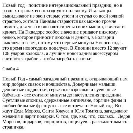
Новый год - поистине интернациональный праздник, но в
разных странах его празднуют по-своему. Итальянцы
выкидывают из окон старые утюги и стулья со всей южной
страстью, жители Панамы стараются как можно громче
шуметь, для чего включают сирены своих машин, свистят и
кричат. На Эквадоре особое значение придают нижнему
белью, которое приносит любовь и деньги, в Болгарии
выключают свет, потому что первые минуты Нового года -
это время новогодних поцелуев. В Японии вместо 12 звучит
108 ударов колокола, а лучшим новогодним аксессуаром
считаются грабли - чтобы загребать счастье.
Слайд 4
Новый Год - самый загадочный праздник, открывающий нам
мир добрых сказок и волшебства. Доверчивые малыши,
деловитые подростки, серьезные взрослые и суеверные
бабульки - все считают минуты до наступления праздника.
Суетливые японцы, сдержанные англичане, горячие фины и
любвеобильные французы - все встречают Новый год. Все
ждут Деда Мороза, Санта Клауса и Юля Томтена, загадывают
желания и дарят подарки. О том, где, как, что, сколько... Дедов
Морозов, подарков, сюрпризов, поцелуев... расскажет вам эта
страничка.