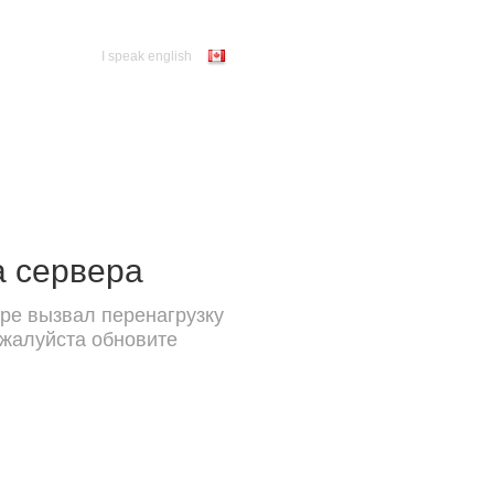
I speak english
а сервера
ре вызвал перенагрузку
ожалуйста обновите