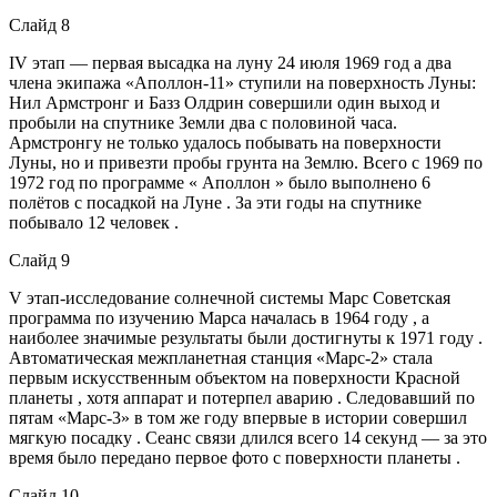
Слайд 8
IV этап — первая высадка на луну 24 июля 1969 год а два
члена экипажа «Аполлон-11» ступили на поверхность Луны:
Нил Армстронг и Базз Олдрин совершили один выход и
пробыли на спутнике Земли два с половиной часа.
Армстронгу не только удалось побывать на поверхности
Луны, но и привезти пробы грунта на Землю. Всего с 1969 по
1972 год по программе « Аполлон » было выполнено 6
полётов с посадкой на Луне . За эти годы на спутнике
побывало 12 человек .
Слайд 9
V этап-исследование солнечной системы Марс Советская
программа по изучению Марса началась в 1964 году , а
наиболее значимые результаты были достигнуты к 1971 году .
Автоматическая межпланетная станция «Марс-2» стала
первым искусственным объектом на поверхности Красной
планеты , хотя аппарат и потерпел аварию . Следовавший по
пятам «Марс-3» в том же году впервые в истории совершил
мягкую посадку . Сеанс связи длился всего 14 секунд — за это
время было передано первое фото с поверхности планеты .
Слайд 10