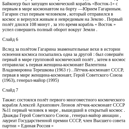
Байконур был запущен космический корабль «Восток-1» с
первым в мире космонавтом на борту —Юрием Гагариным.
Гагарин стал первым человеком , который отправился в
космос и вернулся живым и невредимым на Землю . Первый
полёт длился 108 минут , за это время корабль « Восток »
успел совершить полный оборот вокруг Земли .
Слайд 6
Вслед за полётом Гагарина знаменательные вехи в истории
освоения космоса посыпались одна за другой : был совершён
первый в мире групповой космический полёт , затем в космос
отправилас ь первая женщина-космонавт Валентина
Владимировна Терешкова (1963 г) . Лётчик-космонавт СССР,
первая в мире женщина-космонавт, Герой Советского Союза
(1963), генерал-майор (1995)
Слайд 7
Также: состоялся полёт первого многоместного космического
корабля Алексей Архипович Леонов лётчик-космонавт СССР
№11 первый человек в мире , вышедший в открытый космос .
Дважды Герой Советского Союза , генерал-майор авиации ,
лауреат Государственной премии СССР, член Высшего совета
партии « Единая Россия »