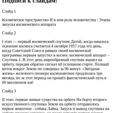
Подписи к слайдам:
Слайд 1
Космическое пространство И в нем роль человечества : Этапы
запуска космического аппарата
Слайд 2
I этап — первый космический спутник Датой, когда началось
освоение космоса считается 4 октября 1957 года это день,
когда Советский Союз в рамках своей космической
программы первым запустил в космос космический аппарат –
Спутник-1. В этот день шарообразный спутник вышел на
орбиту, передав обратно сигнал об успешном старте. Полный
виток вокруг Земли он совершал за 96 минут. «Звёздная
жизнь» железного пионера космонавтики продлилась три
месяца, но за этот период он прошёл фантастический путь в
60 миллионов км!
Слайд 3
II этап- первые живые существа на орбите На борту второго
искусственного спутника Земли на орбиту отправилось
первое животное - собака Лайка. Запуск и вывод спутника на