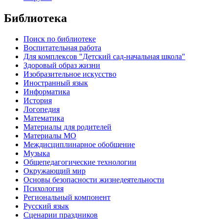
Библиотека
Поиск по библиотеке
Воспитательная работа
Для комплексов "Детский сад-начальная школа"
Здоровый образ жизни
Изобразительное искусство
Иностранный язык
Информатика
История
Логопедия
Математика
Материалы для родителей
Материалы МО
Междисциплинарное обобщение
Музыка
Общепедагогические технологии
Окружающий мир
Основы безопасности жизнедеятельности
Психология
Региональный компонент
Русский язык
Сценарии праздников