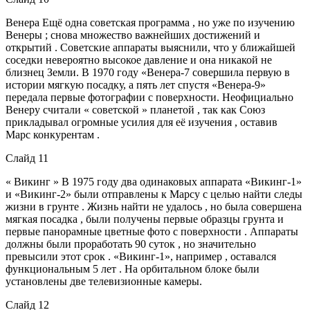
Венера Ещё одна советская программа , но уже по изучению
Венеры ; снова множество важнейших достижений и
открытий . Советские аппараты выяснили, что у ближайшей
соседки невероятно высокое давление и она никакой не
близнец Земли. В 1970 году «Венера-7 совершила первую в
истории мягкую посадку, а пять лет спустя «Венера-9»
передала первые фотографии с поверхности. Неофициально
Венеру считали « советской » планетой , так как Союз
прикладывал огромные усилия для её изучения , оставив
Марс конкурентам .
Слайд 11
« Викинг » В 1975 году два одинаковых аппарата «Викинг-1»
и «Викинг-2» были отправлены к Марсу с целью найти следы
жизни в грунте . Жизнь найти не удалось , но была совершена
мягкая посадка , были получены первые образцы грунта и
первые панорамные цветные фото с поверхности . Аппараты
должны были проработать 90 суток , но значительно
превысили этот срок . «Викинг-1», например , оставался
функциональным 5 лет . На орбитальном блоке были
установлены две телевизионные камеры.
Слайд 12