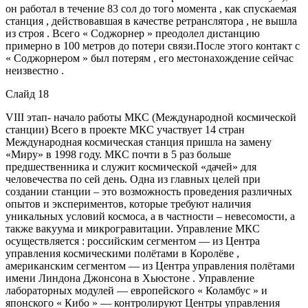
он работал в течение 83 сол до того момента , как спускаемая
станция , действовавшая в качестве ретранслятора , не вышла
из строя . Всего « Соджорнер » преодолел дистанцию
примерно в 100 метров до потери связи.После этого контакт с
« Соджорнером » был потерям , его местонахождение сейчас
неизвестно .
Слайд 18
VIII этап- начало работы МКС (Международной космической
станции) Всего в проекте МКС участвует 14 стран
Международная космическая станция пришла на замену
«Миру» в 1998 году. МКС почти в 5 раз больше
предшественника и служит космической «дачей» для
человечества по сей день. Одна из главных целей при
создании станции – это возможность проведения различных
опытов и экспериментов, которые требуют наличия
уникальных условий космоса, а в частности – невесомости, а
также вакуума и микрогравитации. Управление МКС
осуществляется : российским сегментом — из Центра
управления космическими полётами в Королёве ,
американским сегментом — из Центра управления полётами
имени Линдона Джонсона в Хьюстоне . Управление
лабораторных модулей — европейского « Коламбус » и
японского « Кибо » — контролируют Центры управления