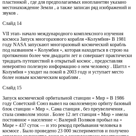
пластинкой , где для предполагаемых инопланетян указано
местонахождение Земли , а также записан ряд изображений и
звуков .
Слайд 14
VII этап- начало международного комплексного изучения
космоса Запуск многоразового корабля «Колумбия» В 1981
году NASA запускают многоразовый космический корабль
под названием « Колумбия », которая находиться в строю на
протяжении более чем двадцати лет и совершает практически
тридцать путешествий в открытый космос , предоставляя
невероятно полезную информацию о нем человеку . Шаттл «
Колумбия » уходит на покой в 2003 году и уступает место
более новым космическим кораблям .
Слайд 15
Запуск космической орбитальной станции « Мир » В 1986
году Советский Союз вывел на околоземную орбиту базовый
блок станции « Мир ». Сама станция , без преувеличения ,
стала символом эпохи . Более 12 лет станция « Мир » имела
постоянное « население »: Валерий Поляков пробыл на «
Мире » 437 суток — и это рекорд пребывания человека в
космосе . Было проведено 23 000 экспериментов и получено