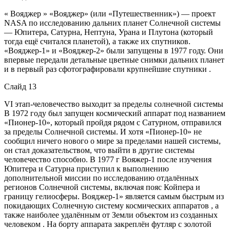
« Вояджер » «Вояджер» (или «Путешественник») — проект
NASA по исследованию дальних планет Солнечной системы
— Юпитера, Сатурна, Нептуна, Урана и Плутона (который
тогда ещё считался планетой), а также их спутников.
«Вояджер-1» и «Вояджер-2» были запущены в 1977 году. Они
впервые передали детальные цветные снимки дальних планет
и в первый раз сфотографировали крупнейшие спутники .
Слайд 13
VI этап-человечество выходит за пределы солнечной системы
В 1972 году был запущен космический аппарат под названием
«Пионер-10», который пройдя рядом с Сатурном, отправился
за пределы Солнечной системы. И хотя «Пионер-10» не
сообщил ничего нового о мире за пределами нашей системы,
он стал доказательством, что выйти в другие системы
человечество способно. В 1977 г Вояжер-1 после изучения
Юпитера и Сатурна приступил к выполнению
дополнительной миссии по исследованию отдалённых
регионов Солнечной системы, включая пояс Койпера и
границу гелиосферы. Вояджер-1» является самым быстрым из
покидающих Солнечную систему космических аппаратов , а
также наиболее удалённым от Земли объектом из созданных
человеком . На борту аппарата закреплён футляр с золотой