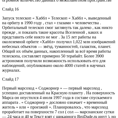
огромное количество данных о межпланетном пространстве
Слайд 16
Запуск телескоп « Хаббл » Телескоп « Хаббл », выведенный
на орбиту в 1990 году , стал « глазами » человечества .
Орбитальный телескоп смог заглянуть так далеко , как никто
прежде , и показать такие красоты Вселенной , каких и
представить себе никто не мог . За 15 лет работы на
околоземной орбите «Хаббл» получил 1,022 млн изображений
небесных объектов — звёзд, туманностей, галактик, планет.
Общий их объём данных, накопленный за всё время работы
телескопа, составляет примерно 50 терабайт. Более 3900
астрономов получили возможность использовать его для
наблюдений, опубликовано около 4000 статей в научных
журналах.
Слайд 17
Первый марсоход « Соджорнер » — первый марсоход ,
успешно доставленный на Красную планету . На поверхность
Марса он опустился 4 июля 1997 года в составе спускаемого
аппарата . « Соджорнер » дословно означает « временный
житель » или « проезжий ». Планировалось , что марсоход
проработает на поверхности 7 сол ( сол — марсианские сутки
— 24 часа и 40 м Текст взят с шикарного BroDude.ru инут ), но