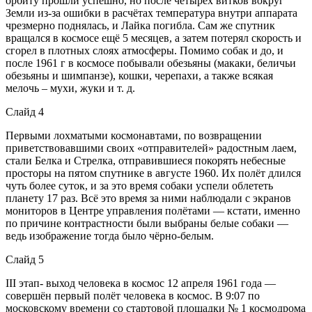
орбиту прошли успешно, но после четырёх витков вокруг
Земли из-за ошибки в расчётах температура внутри аппарата
чрезмерно поднялась, и Лайка погибла. Сам же спутник
вращался в космосе ещё 5 месяцев, а затем потерял скорость и
сгорел в плотных слоях атмосферы. Помимо собак и до, и
после 1961 г в космосе побывали обезьяны (макаки, беличьи
обезьяны и шимпанзе), кошки, черепахи, а также всякая
мелочь – мухи, жуки и т. д.
Слайд 4
Первыми лохматыми космонавтами, по возвращении
приветствовавшими своих «отправителей» радостным лаем,
стали Белка и Стрелка, отправившиеся покорять небесные
просторы на пятом спутнике в августе 1960. Их полёт длился
чуть более суток, и за это время собаки успели облететь
планету 17 раз. Всё это время за ними наблюдали с экранов
мониторов в Центре управления полётами — кстати, именно
по причине контрастности были выбраны белые собаки —
ведь изображение тогда было чёрно-белым.
Слайд 5
III этап- выход человека в космос 12 апреля 1961 года —
совершён первый полёт человека в космос. В 9:07 по
московскому времени со стартовой площадки № 1 космодрома