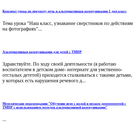
Конспект урока по предмету речь и альтернативная коммуникация 1 доп класс
Тема урока "Наш класс, узнавание сверстников по действиям
на фотографиях"...
Альтернативная коммуникация для детей с ТМНР
Здравствуйте. По ходу своей деятельности (я работаю
воспитателем в детском доме- интернате для умственно-
отсталых дететей) приходится сталкиваться с такими детьми,
у которых есть нарушения речевого д...
Методические рекомендации "Обучение игре с водой и песком деееееееееетей с
ТМНР с использованием методов альтернативной коммуникации"
...