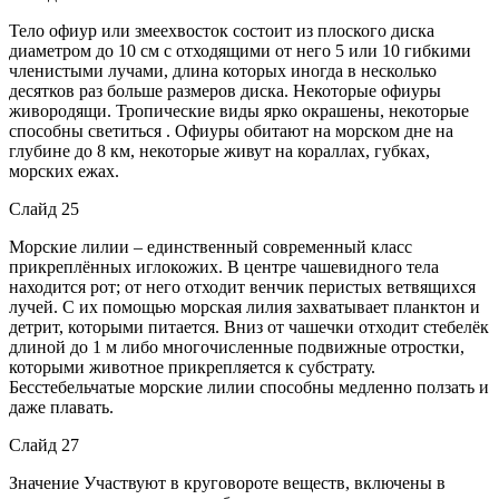
Тело офиур или змеехвосток состоит из плоского диска
диаметром до 10 см с отходящими от него 5 или 10 гибкими
членистыми лучами, длина которых иногда в несколько
десятков раз больше размеров диска. Некоторые офиуры
живородящи. Тропические виды ярко окрашены, некоторые
способны светиться . Офиуры обитают на морском дне на
глубине до 8 км, некоторые живут на кораллах, губках,
морских ежах.
Слайд 25
Морские лилии – единственный современный класс
прикреплённых иглокожих. В центре чашевидного тела
находится рот; от него отходит венчик перистых ветвящихся
лучей. С их помощью морская лилия захватывает планктон и
детрит, которыми питается. Вниз от чашечки отходит стебелёк
длиной до 1 м либо многочисленные подвижные отростки,
которыми животное прикрепляется к субстрату.
Бесстебельчатые морские лилии способны медленно ползать и
даже плавать.
Слайд 27
Значение Участвуют в круговороте веществ, включены в