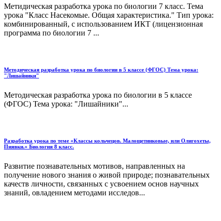
Метидическая разработка урока по биологии 7 класс. Тема
урока "Класс Насекомые. Общая характеристика." Тип урока:
комбинированный, с использованием ИКТ (лицензионная
программа по биологии 7 ...
Методическая разработка урока по биологии в 5 классе (ФГОС) Тема урока:
"Лишайники"
Методическая разработка урока по биологии в 5 классе
(ФГОС) Тема урока: "Лишайники"...
Разработка урока по теме «Классы кольчецов. Малощетинковые, или Олигохеты,
Пиявки.» Биология 8 класс.
Развитие познавательных мотивов, направ­ленных на
получение нового знания о живой природе; познавательных
качеств личности, связанных с усвоением основ научных
знаний, овладением методами исследов...