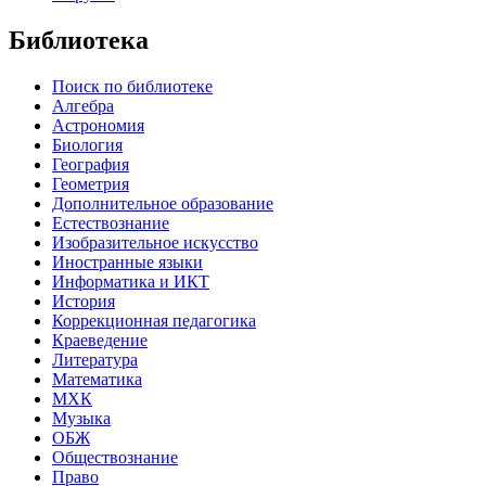
Библиотека
Поиск по библиотеке
Алгебра
Астрономия
Биология
География
Геометрия
Дополнительное образование
Естествознание
Изобразительное искусство
Иностранные языки
Информатика и ИКТ
История
Коррекционная педагогика
Краеведение
Литература
Математика
МХК
Музыка
ОБЖ
Обществознание
Право