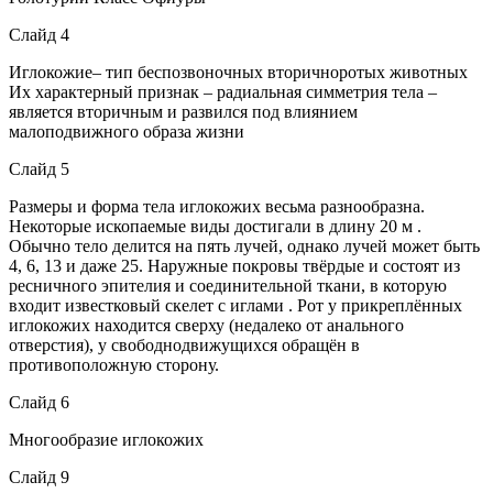
Слайд 4
Иглокожие– тип беспозвоночных вторичноротых животных
Их характерный признак – радиальная симметрия тела –
является вторичным и развился под влиянием
малоподвижного образа жизни
Слайд 5
Размеры и форма тела иглокожих весьма разнообразна.
Некоторые ископаемые виды достигали в длину 20 м .
Обычно тело делится на пять лучей, однако лучей может быть
4, 6, 13 и даже 25. Наружные покровы твёрдые и состоят из
ресничного эпителия и соединительной ткани, в которую
входит известковый скелет с иглами . Рот у прикреплённых
иглокожих находится сверху (недалеко от анального
отверстия), у свободнодвижущихся обращён в
противоположную сторону.
Слайд 6
Многообразие иглокожих
Слайд 9