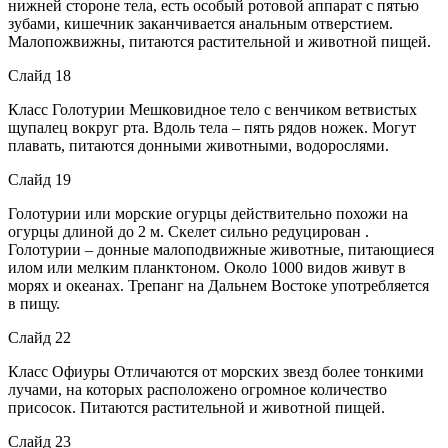
нижней стороне тела, есть особый ротовой аппарат с пятью
зубами, кишечник заканчивается анальным отверстием.
Малопожвижны, питаются растительной и животной пищей.
Слайд 18
Класс Голотурии Мешковидное тело с венчиком ветвистых
щупалец вокруг рта. Вдоль тела – пять рядов ножек. Могут
плавать, питаются донными животными, водорослями.
Слайд 19
Голотурии или морские огурцы действительно похожи на
огурцы длиной до 2 м. Скелет сильно редуцирован .
Голотурии – донные малоподвижные животные, питающиеся
илом или мелким планктоном. Около 1000 видов живут в
морях и океанах. Трепанг на Дальнем Востоке употребляется
в пищу.
Слайд 22
Класс Офиуры Отличаются от морских звезд более тонкими
лучами, на которых расположено огромное количество
присосок. Питаются растительной и животной пищей.
Слайд 23