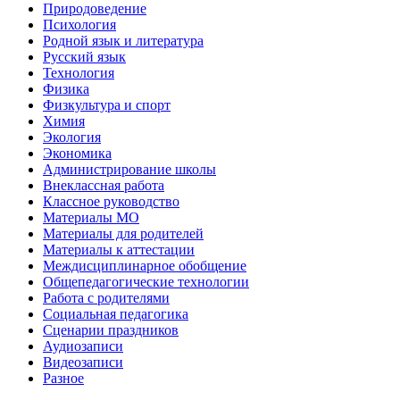
Природоведение
Психология
Родной язык и литература
Русский язык
Технология
Физика
Физкультура и спорт
Химия
Экология
Экономика
Администрирование школы
Внеклассная работа
Классное руководство
Материалы МО
Материалы для родителей
Материалы к аттестации
Междисциплинарное обобщение
Общепедагогические технологии
Работа с родителями
Социальная педагогика
Сценарии праздников
Аудиозаписи
Видеозаписи
Разное