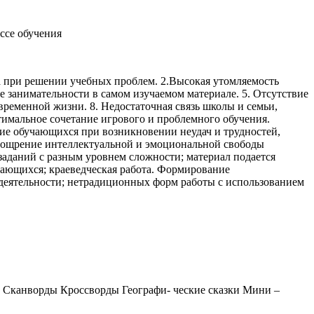
ссе обучения
 при решении учебных проблем. 2.Высокая утомляемость
 занимательности в самом изучаемом материале. 5. Отсутствие
временной жизни. 8. Недостаточная связь школы и семьи,
тимальное сочетание игрового и проблемного обучения.
ие обучающихся при возникновении неудач и трудностей,
Поощрение интеллектуальной и эмоциональной свободы
аданий с разным уровнем сложности; материал подается
чающихся; краеведческая работа. Формирование
 деятельности; нетрадиционных форм работы с использованием
в Сканворды Кроссворды Географи- ческие сказки Мини –