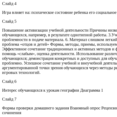
Слайд 4
Игра влияет на: психическое состояние ребенка его социально
Слайд 5
Повышение активизации учебной деятельности Причины низкой
обучающихся, например, в результате однотипной работы. 3.У
проблемности в подаче материала. 6. Материал слишком легкий
проблема «отцов и детей» Формы, методы, приемы, используем
Эффективное сочетание традиционных и активных методов и ф
помощь «слабым», оценка деятельности. Использование различ
обучающихся; демонстрация конкретных и доступных для обуча
проблемно. Успешное сочетание учебной и внеучебной деятель
аргументированной точки зрения обучающихся через методы ре
игровых технологий.
Слайд 6
Интерес обучающихся к урокам географии Диаграмма 1
Слайд 7
Формы проверки домашнего задания Взаимный опрос Рецензия 
сочинения