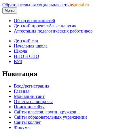
Образовательная социальная сеть
ns
portal.ru
Меню
Обзор возможностей
Детский проект «Алые паруса»
Аттестация педагогических работников
Детский сад
Начальная школа
Школа
НПО и СПО
ВУЗ
Навигация
Вход/регистрация
Главная
Мой мини-сайт
Ответы на вопросы
Поиск по сайту
Сайты классов, групп, кружков...
Сайты образовательных учреждений
Сайты коллег
Форумы