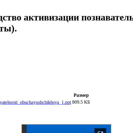
дство активизации познавател
ты).
Размер
809.5 КБ
eyatelnosti_obuchayushchikhsya_1.ppt