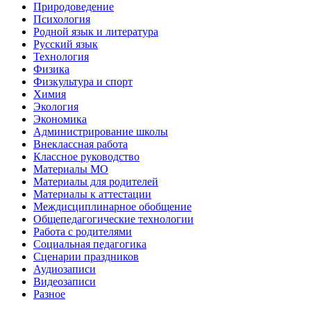
Природоведение
Психология
Родной язык и литература
Русский язык
Технология
Физика
Физкультура и спорт
Химия
Экология
Экономика
Администрирование школы
Внеклассная работа
Классное руководство
Материалы МО
Материалы для родителей
Материалы к аттестации
Междисциплинарное обобщение
Общепедагогические технологии
Работа с родителями
Социальная педагогика
Сценарии праздников
Аудиозаписи
Видеозаписи
Разное