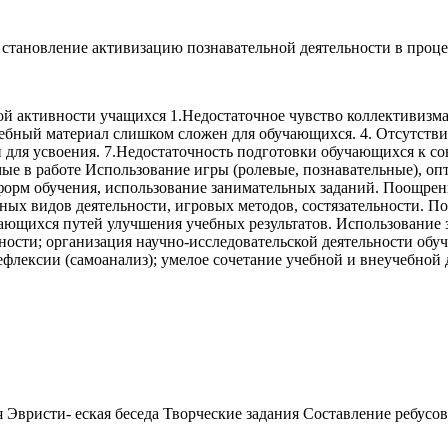
е становление активизацию познавательной деятельности в проце
 активности учащихся 1.Недостаточное чувство коллективизма
чебный материал слишком сложен для обучающихся. 4. Отсутствие
 для усвоения. 7.Недостаточность подготовки обучающихся к со
ые в работе Использование игры (ролевые, познавательные), оп
орм обучения, использование занимательных заданий. Поощрен
ных видов деятельности, игровых методов, состязательности. 
ющихся путей улучшения учебных результатов. Использование з
ности; организация научно-исследовательской деятельности обу
флексии (самоанализ); умелое сочетание учебной и внеучебной
Эвристи- еская беседа Творческие задания Составление ребусо