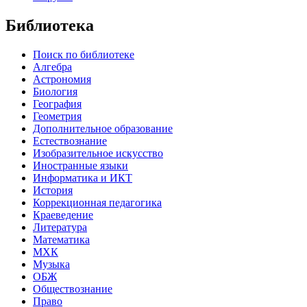
Библиотека
Поиск по библиотеке
Алгебра
Астрономия
Биология
География
Геометрия
Дополнительное образование
Естествознание
Изобразительное искусство
Иностранные языки
Информатика и ИКТ
История
Коррекционная педагогика
Краеведение
Литература
Математика
МХК
Музыка
ОБЖ
Обществознание
Право