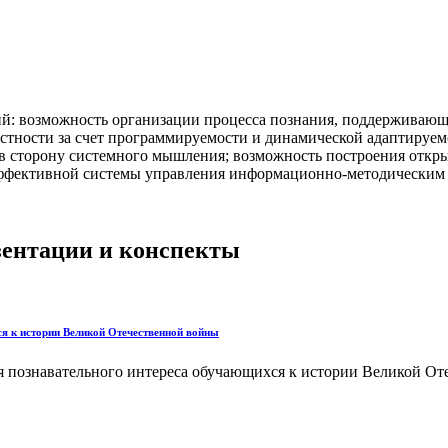
 возможность организации процесса познания, поддерживающе
остности за счет программируемости и динамической адаптируе
 в сторону системного мышления; возможность построения отк
эффективной системы управления информационно-методическим 
езентации и конспекты
ся к истории Великой Отечественной войны
я познавательного интереса обучающихся к истории Великой От