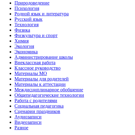
Природоведение
Психология
Родной язык и литература
Русский язык
Технология
Физика
Физкультура и спорт
Химия
Экология
Экономика
Администрирование школы
Внеклассная работа
Классное руководство
Материалы МО
Материалы для родителей
Материалы к аттестации
Междисциплинарное обобщение
Общепедагогические технологии
Работа с родителями
Социальная педагогика
Сценарии праздников
Аудиозаписи
Видеозаписи
Разное