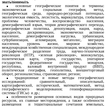
знать/понимать
основные географические понятия и термины:
экономическая и социальная география, метод,
географическая среда, природно-ресурсный потенциал,
экологическая емкость, лесистость, марикультура, глобальные
проблемы человечества, воспроизводство населения,
демографический взрыв, теория демографического перехода,
демографическая политика, депопуляция, нация, народ,
народность, дискриминации, экономически активное
население, демографическая нагрузка, урбанизация,
субурбанизация, агломерация, мегаполис, миграции
населения, уровень жизни, мировое хозяйство,
международная хозяйственная специализация, международное
географическое разделение труда, научно-техническая
революция (НТР), «зеленая революция», монокультура,
политическая карта, страна, государство, унитарное
государство, федеративное государство, монархия,
республика, валовый внутренний продукт (ВВП),
политическая география, геополитика, внешнеторговый
оборот, регионалистика, страноведение, регион;
традиционные и новые методы географических
исследований: сравнительный, описательный,
картографический, исторический, математический, метод
географического моделирования; геоинформационные
системы (ГИСы) и др.;
особенности размещения основных видов природных
ресурсов, их главные месторождения, а также особенности
размещения и территориальные сочетания земельных,