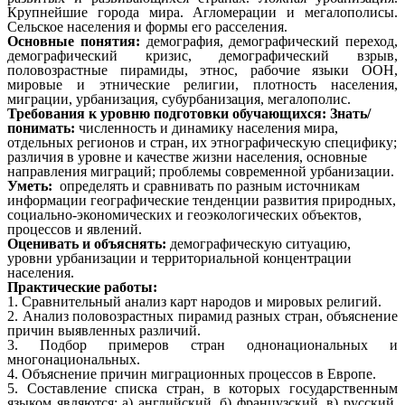
Крупнейшие города мира. Агломерации и мегалополисы.
Сельское населения и формы его расселения.
Основные понятия:
демография, демографический переход,
демографический кризис, демографический взрыв,
половозрастные пирамиды, этнос, рабочие языки ООН,
мировые и этнические религии, плотность населения,
миграции, урбанизация, субурбанизация, мегалополис.
Требования к уровню подготовки обучающихся: Знать/
понимать:
численность и динамику населения мира,
отдельных регионов и стран, их этнографическую специфику;
различия в уровне и качестве жизни населения, основные
направления миграций; проблемы современной урбанизации.
Уметь:
определять и сравнивать по разным источникам
информации географические тенденции развития природных,
социально-экономических и геоэкологических объектов,
процессов и явлений.
Оценивать и объяснять:
демографическую ситуацию,
уровни урбанизации и территориальной концентрации
населения.
Практические работы:
1. Сравнительный анализ карт народов и мировых религий.
2. Анализ половозрастных пирамид разных стран, объяснение
причин выявленных различий.
3. Подбор примеров стран однонациональных и
многонациональных.
4. Объяснение причин миграционных процессов в Европе.
5. Составление списка стран, в которых государственным
языком являются: а) английский, б) французский, в) русский,