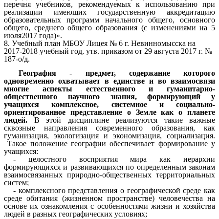
перечня учебников, рекомендуемых к использованию при
реализации имеющих государственную аккредитацию
образовательных программ начального общего, основного
общего, среднего общего образования (с изменениями на 5
июля2017 года)».
8. Учебный план МБОУ Лицея № 6 г. Невинномысска на
2017-2018 учебный год, утв. приказом от 29 августа 2017 г. №
187-о/д.
География
-
предмет, содержание которого
одновременно охватывает в единстве и во взаимосвязи
многие аспекты естественного и гуманитарно-
общественного научного знания, формирующий у
учащихся комплексное, системное и социально-
ориентированное представление о Земле как о планете
людей.
В этой дисциплине реализуются такие важные
сквозные направления современного образования, как
гуманизация, экологизация и экономизация, социализация.
Такое положение географии обеспечивает формирование у
учащихся:
- целостного восприятия мира как иерархии
формирующихся и развивающихся по определенным законам
взаимосвязанных природно-общественных территориальных
систем;
- комплексного представления о географической среде как
среде обитания (жизненном пространстве) человечества на
основе их ознакомления с особенностями жизни и хозяйства
людей в разных географических условиях;