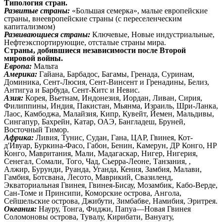
Типология стран.
Развитые страны:
«Большая семерка», малые европейские
страны, внеевропейские страны (с переселенческим
капитализмом)
Развивающиеся страны:
Ключевые, Новые индустриальные,
Нефтеэкспортирующие, отсталые страны мира.
Страны, добившиеся независимости после Второй
мировой войны.
Европа:
Мальта
Америка:
Гайана, Барбадос, Багамы, Гренада, Суринам,
Доминика, Сент-Люсия, Сент-Винсент и Гренадины, Белиз,
Антигуа и Барбуда, Сент-Китс и Невис.
Азия:
Корея, Вьетнам, Индонезия, Иордан, Ливан, Сирия,
Филиппины, Индия, Пакистан, Мьянма, Израиль, Шри-Ланка,
Лаос, Камбоджа, Малайзия, Кипр, Кувейт, Йемен, Мальдивы,
Сингапур, Бахрейн, Катар, ОАЭ, Бангладеш, Бруней,
Восточный Тимор.
Африка:
Ливия, Тунис, Судан, Гана, ЦАР, Гвинея, Кот-
д'Ивуар, Буркина-Фасо, Габон, Бенин, Камерун, ДР Конго, НР
Конго, Мавритания, Мали, Мадагаскар, Нигер, Нигерия,
Сенегал, Сомали, Того, Чад, Сьерра-Леоне, Танзания, ,
Алжир, Бурунди, Руанда, Уганда, Кения, Замбия, Малави,
Гамбия, Ботсвана, Лесото, Маврикий, Свазиленд,
Экваториальная Гвинея, Гвинея-Бисау, Мозамбик, Кабо-Верде,
Сан-Томе и Принсипи, Коморские острова, Ангола,
Сейшельские острова, Джибути, Зимбабве, Намибия, Эритрея.
Океания:
Науру, Тонга, Фиджи, Папуа—Новая Гвинея
Соломоновы острова, Тувалу, Кирибати, Вануату,