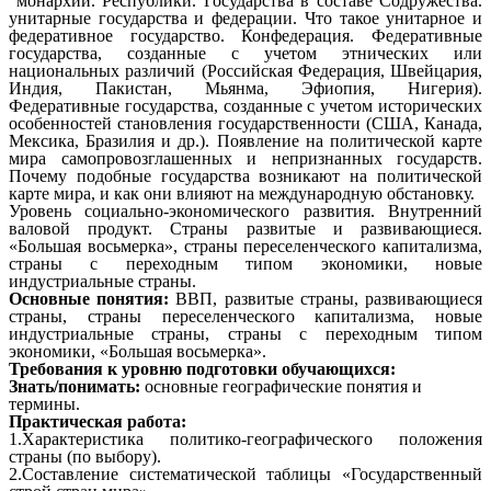
монархии. Республики. Государства в составе Содружества.
унитарные государства и федерации. Что такое унитарное и
федеративное государство. Конфедерация. Федеративные
государства, созданные с учетом этнических или
национальных различий (Российская Федерация, Швейцария,
Индия, Пакистан, Мьянма, Эфиопия, Нигерия).
Федеративные государства, созданные с учетом исторических
особенностей становления государственности (США, Канада,
Мексика, Бразилия и др.). Появление на политической карте
мира самопровозглашенных и непризнанных государств.
Почему подобные государства возникают на политической
карте мира, и как они влияют на международную обстановку.
Уровень социально-экономического развития. Внутренний
валовой продукт. Страны развитые и развивающиеся.
«Большая восьмерка», страны переселенческого капитализма,
страны с переходным типом экономики, новые
индустриальные страны.
Основные понятия:
ВВП, развитые страны, развивающиеся
страны, страны переселенческого капитализма, новые
индустриальные страны, страны с переходным типом
экономики, «Большая восьмерка».
Требования к уровню подготовки обучающихся:
Знать/понимать:
основные географические понятия и
термины.
Практическая работа:
1.Характеристика политико-географического положения
страны (по выбору).
2.Составление систематической таблицы «Государственный