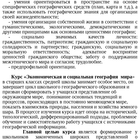
- умения ориентироваться в пространстве на основе
специфических географических средств (план, карта и т.д.), а
также использовать географические знания для организации
своей жизнедеятельности;
- умения организации собственной жизни в соответствии с
гуманистическими, экологическими, демократическими и
другими принципами как основными ценностями географии;
- социально значимых качеств личности:
гражданственность, патриотизм; гражданскую и социальную
солидарность и партнерство; гражданскую, социальную и
моральную ответственность; адекватное восприятие
ценностей гражданского общества; заботу о поддержании
межэтнического мира и согласия; трудолюбие.
- предпрофильной ориентации.
Курс «Экономическая и социальная география мира
»
в старших классах средней школы занимает особое место, он
завершает цикл школьного географического образования и
призван сформировать у учащихся представление об
окружающем мире, понимание основных тенденций и
процессов, происходящих в постоянно меняющемся мире,
показать взаимосвязь природы, населения и хозяйства земного
шара. В процессе изучения курса идет опора на исторический,
типологический, дифференцированный подходы, проблемное
обучение и самостоятельную работу учащихся с источниками
географической информации.
Главной целью курса
является формирование у
школьников законченных широких представлений о