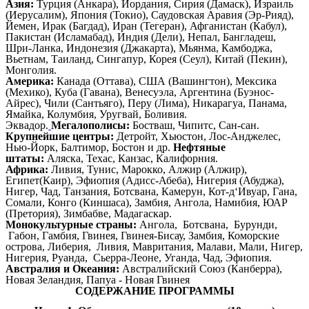
Азия:
Турция (Анкара), Иордания, Сирия (Дамаск), Израиль
(Иерусалим), Япония (Токио), Саудовская Аравия (Эр-Рияд),
Йемен, Ирак (Багдад), Иран (Тегеран), Афганистан (Кабул),
Пакистан (Исламабад), Индия (Дели), Непал, Бангладеш,
Шри-Ланка, Индонезия (Джакарта), Мьянма, Камбоджа,
Вьетнам, Таиланд, Сингапур, Корея (Сеул), Китай (Пекин),
Монголия.
Америка:
Канада (Оттава), США (Вашингтон), Мексика
(Мехико), Куба (Гавана), Венесуэла, Аргентина (Буэнос-
Айрес), Чили (Сантьяго), Перу (Лима), Никарагуа, Панама,
Ямайка, Колумбия, Уругвай, Боливия.
Эквадор.
Мегалополисы:
Бостваш, Чипитс, Сан-сан.
Крупнейшие центры:
Детройт, Хьюстон, Лос-Анджелес,
Нью-Йорк, Балтимор, Бостон и др.
Нефтяные
штаты:
Аляска, Техас, Канзас, Калифорния.
Африка:
Ливия, Тунис, Марокко, Алжир (Алжир),
Египет(Каир), Эфиопия (Адисс-Абеба), Нигерия (Абуджа),
Нигер, Чад, Танзания, Ботсвана, Камерун, Кот-д‘Ивуар, Гана,
Сомали, Конго (Киншаса), Замбия, Ангола, Намибия, ЮАР
(Претория), Зимбабве, Мадагаскар.
Монокультурные страны:
Ангола, Ботсвана, Бурунди,
Габон, Гамбия, Гвинея, Гвинея-Бисау, Замбия, Коморские
острова, Либерия, Ливия, Мавритания, Малави, Мали, Нигер,
Нигерия, Руанда, Сьерра-Леоне, Уганда, Чад, Эфиопия.
Австралия и Океания:
Австралийский Союз (Канберра),
Новая Зеландия, Папуа - Новая Гвинея
СОДЕРЖАНИЕ ПРОГРАММЫ