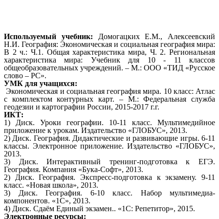
Используемый учебник:
Домогацких Е.М., Алексеевский
Н.И. География: Экономическая и социальная география мира:
В 2 ч.: Ч.1. Общая характеристика мира, Ч. 2. Региональная
характеристика мира: Учебник для 10 - 11 классов
общеобразовательных учреждений. – М.: ООО «ТИД «Русское
слово – РС».
УМК для учащихся:
Экономическая и социальная география мира. 10 класс: Атлас
с комплектом контурных карт. – М.: Федеральная служба
геодезии и картографии России, 2015-2017 г.г.
ИКТ:
1) Диск. Уроки географии. 10-11 класс. Мультимедийное
приложение к урокам. Издательство «ГЛОБУС», 2013.
2) Диск. География. Дидактические и развивающие игры. 6-11
классы. Электронное приложение. Издательство «ГЛОБУС»,
2013.
3) Диск. Интерактивный тренинг-подготовка к ЕГЭ.
География. Компания «Бука-Софт», 2013.
2) Диск. География. Экспресс-подготовка к экзамену. 9-11
класс. «Новая школа», 2013.
3) Диск. География. 6-10 класс. Набор мультимедиа-
компонентов. «1С», 2013.
4) Диск. Сдаём Единый экзамен.. «1С: Репетитор», 2015.
Электронные ресурсы: