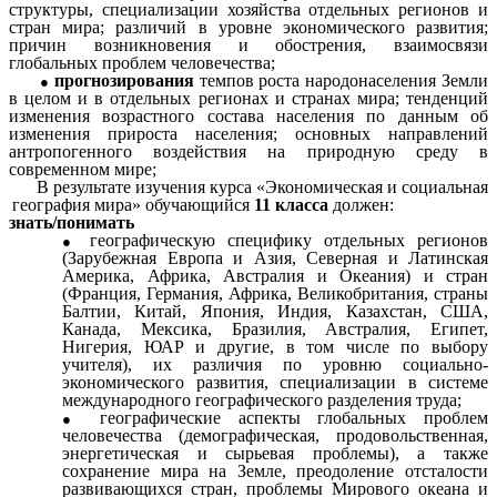
структуры, специализации хозяйства отдельных регионов и
стран мира; различий в уровне экономического развития;
причин возникновения и обострения, взаимосвязи
глобальных проблем человечества;
прогнозирования
темпов роста народонаселения Земли
в целом и в отдельных регионах и странах мира; тенденций
изменения возрастного состава населения по данным об
изменения прироста населения; основных направлений
антропогенного воздействия на природную среду в
современном мире;
В результате изучения курса «Экономическая и социальная
география мира» обучающийся
11 класса
должен:
знать/понимать
географическую специфику отдельных регионов
(Зарубежная Европа и Азия, Северная и Латинская
Америка, Африка, Австралия и Океания) и стран
(Франция, Германия, Африка, Великобритания, страны
Балтии, Китай, Япония, Индия, Казахстан, США,
Канада, Мексика, Бразилия, Австралия, Египет,
Нигерия, ЮАР и другие, в том числе по выбору
учителя), их различия по уровню социально-
экономического развития, специализации в системе
международного географического разделения труда;
географические аспекты глобальных проблем
человечества (демографическая, продовольственная,
энергетическая и сырьевая проблемы), а также
сохранение мира на Земле, преодоление отсталости
развивающихся стран, проблемы Мирового океана и