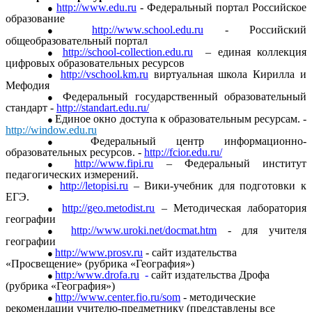
http://www.edu.ru
- Федеральный портал Российское
образование
http://www.school.edu.ru
- Российский
общеобразовательный портал
http://school-collection.edu.ru
– единая коллекция
цифровых образовательных ресурсов
http://vschool.km.ru
виртуальная школа Кирилла и
Мефодия
Федеральный государственный образовательный
стандарт -
http://standart.edu.ru/
Единое окно доступа к образовательным ресурсам. -
http://window.edu.ru
Федеральный центр информационно-
образовательных ресурсов. -
http://fcior.edu.ru/
http://www.fipi.ru
– Федеральный институт
педагогических измерений.
http://letopisi.ru
– Вики-учебник для подготовки к
ЕГЭ.
http://geo.metodist.ru
– Методическая лаборатория
географии
http://www.uroki.net/docmat.htm
- для учителя
географии
http://www.prosv.ru
- сайт издательства
«Просвещение» (рубрика «География»)
http:/
www.drofa.ru
-
сайт издательства Дрофа
(рубрика «География»)
http://www.center.fio.ru/som
- методические
рекомендации учителю-предметнику (представлены все