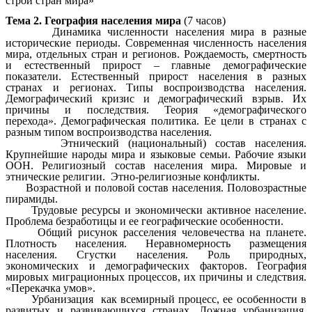
строй стран мира»
Тема 2. География населения мира
(7 часов)
Динамика численности населения мира в разные
исторические периоды. Современная численность населения
мира, отдельных стран и регионов. Рождаемость, смертность
и естественный прирост – главные демографические
показатели. Естественный прирост населения в разных
странах и регионах. Типы воспроизводства населения.
Демографический кризис и демографический взрыв. Их
причины и последствия. Теория «демографического
перехода». Демографическая политика. Ее цели в странах с
разным типом воспроизводства населения.
Этнический (национальный) состав населения.
Крупнейшие народы мира и языковые семьи. Рабочие языки
ООН. Религиозный состав населения мира. Мировые и
этнические религии. Этно-религиозные конфликты.
Возрастной и половой состав населения. Половозрастные
пирамиды.
Трудовые ресурсы и экономически активное население.
Проблема безработицы и ее географические особенности.
Общий рисунок расселения человечества на планете.
Плотность населения. Неравномерность размещения
населения. Сгустки населения. Роль природных,
экономических и демографических факторов. География
мировых миграционных процессов, их причины и следствия.
«Перекачка умов».
Урбанизация как всемирный процесс, ее особенности в
развитых и развивающихся странах. Ложная урбанизация.