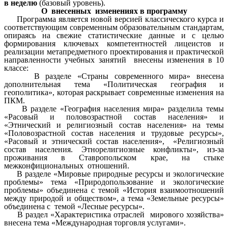
в неделю
(базовый уровень).
О внесенных изменениях в программу
Программа является новой версией классического курса и
соответствующим современным образовательным стандартам,
опираясь на свежие статистические данные и с целью
формирования ключевых компетентностей лицеистов и
реализации метапредметного проектирования и практической
направленности учебных занятий внесены изменения в 10
классе:
В разделе «Страны современного мира» внесена
дополнительная тема «Политическая география и
геополитика», которая раскрывает современные изменения на
ПКМ.
В разделе «География населения мира» разделила темы
«Расовый и половозрастной состав населения» и
«Этнический и религиозный состав населения» на темы
«Половозрастной состав населения и трудовые ресурсы»,
«Расовый и этнический состав населения», «Религиозный
состав населения. Этнорелигиозные конфликты», из-за
проживания в Ставропольском крае, на стыке
межконфициональных отношений.
В разделе «Мировые природные ресурсы и экологические
проблемы» тема «Природопользование и экологические
проблемы» объединена с темой «История взаимоотношений
между природой и обществом», а тема «Земельные ресурсы»
объединена с темой «Лесные ресурсы».
В раздел «Характеристика отраслей мирового хозяйства»
внесена тема «Международная торговля услугами».