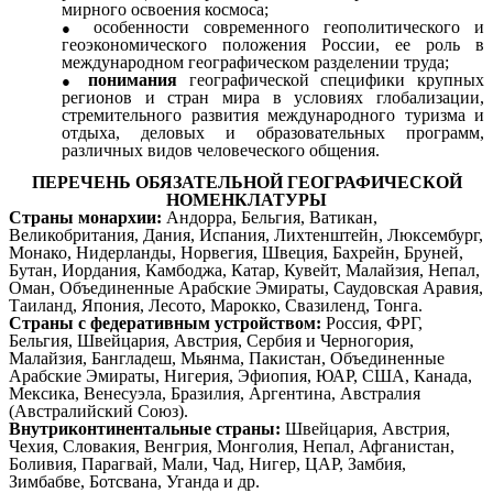
мирного освоения космоса;
особенности современного геополитического и
геоэкономического положения России, ее роль в
международном географическом разделении труда;
понимания
географической специфики крупных
регионов и стран мира в условиях глобализации,
стремительного развития международного туризма и
отдыха, деловых и образовательных программ,
различных видов человеческого общения.
ПЕРЕЧЕНЬ ОБЯЗАТЕЛЬНОЙ ГЕОГРАФИЧЕСКОЙ
НОМЕНКЛАТУРЫ
Страны монархии:
Андорра, Бельгия, Ватикан,
Великобритания, Дания, Испания, Лихтенштейн, Люксембург,
Монако, Нидерланды, Норвегия, Швеция, Бахрейн, Бруней,
Бутан, Иордания, Камбоджа, Катар, Кувейт, Малайзия, Непал,
Оман, Объединенные Арабские Эмираты, Саудовская Аравия,
Таиланд, Япония, Лесото, Марокко, Свазиленд, Тонга.
Страны с федеративным устройством:
Россия, ФРГ,
Бельгия, Швейцария, Австрия, Сербия и Черногория,
Малайзия, Бангладеш, Мьянма, Пакистан, Объединенные
Арабские Эмираты, Нигерия, Эфиопия, ЮАР, США, Канада,
Мексика, Венесуэла, Бразилия, Аргентина, Австралия
(Австралийский Союз).
Внутриконтинентальные страны:
Швейцария, Австрия,
Чехия, Словакия, Венгрия, Монголия, Непал, Афганистан,
Боливия, Парагвай, Мали, Чад, Нигер, ЦАР, Замбия,
Зимбабве, Ботсвана, Уганда и др.