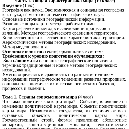
Часть 1. Общая характеристика мира (10 класс)
Введение
(1час)
География как наука. Экономическая и социальная география
как наука, её место в системе географических наук.
Основные источники географической информации.
Различные виды карт и методы работы с ними.
Картографический метод в исследовании процессов и
явлений. Методы географического сравнения территорий.
Количественные и качественные характеристики территории.
Аэрокосмические методы географических исследований.
Метод моделирования.
Основные понятия:
геоинформационные системы
Требования к уровню подготовки обучающихся:
Знать/понимать:
основные географические понятия и
термины; традиционные и новые методы географических
исследований.
Уметь:
определять и сравнивать по разным источникам
информации географические тенденции развития природных,
социально-экономических и геоэкологических объектов,
процессов и явлений.
Тема 1. Страны современного мира
(4 часа)
Что такое политическая карта мира? События, влияющие на
изменения политической карты мира. Объекты политической
карты мира. Независимые государства, их отличия от всех
остальных объектов политической карты мира.
Государственный строй, формы правления: абсолютные
монархии, конституционные монархии, теократические