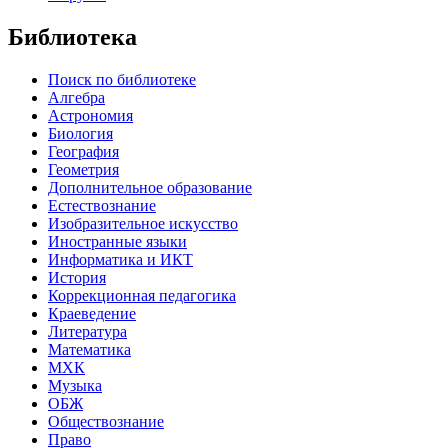
Библиотека
Поиск по библиотеке
Алгебра
Астрономия
Биология
География
Геометрия
Дополнительное образование
Естествознание
Изобразительное искусство
Иностранные языки
Информатика и ИКТ
История
Коррекционная педагогика
Краеведение
Литература
Математика
МХК
Музыка
ОБЖ
Обществознание
Право