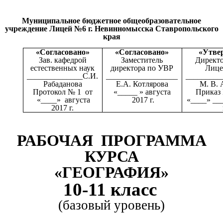
Муниципальное бюджетное общеобразовательное
учреждение Лицей №6 г. Невинномысска Ставропольского
края
«Согласовано»
«Согласовано»
«Утве
Зав. кафедрой
Заместитель
Директ
естественных наук
директора по УВР
Лице
______________С.И.
__________________
_________
Рабаданова
Е.А. Котлярова
М. В. 
Протокол № 1 от
«_____ » августа
Приказ
«____» августа
2017 г.
«____» __
2017 г.
РАБОЧАЯ ПРОГРАММА
КУРСА
«ГЕОГРАФИЯ»
10-11 класс
(базовый уровень)