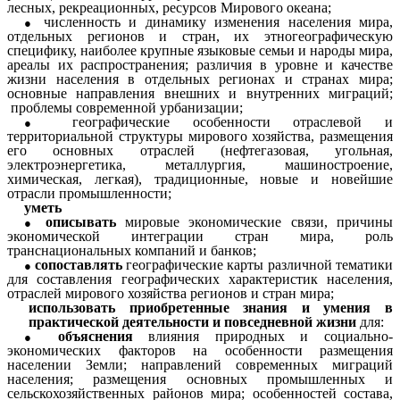
лесных, рекреационных, ресурсов Мирового океана;
численность и динамику изменения населения мира,
отдельных регионов и стран, их этногеографическую
специфику, наиболее крупные языковые семьи и народы мира,
ареалы их распространения; различия в уровне и качестве
жизни населения в отдельных регионах и странах мира;
основные направления внешних и внутренних миграций;
проблемы современной урбанизации;
географические особенности отраслевой и
территориальной структуры мирового хозяйства, размещения
его основных отраслей (нефтегазовая, угольная,
электроэнергетика, металлургия, машиностроение,
химическая, легкая), традиционные, новые и новейшие
отрасли промышленности;
уметь
описывать
мировые экономические связи, причины
экономической интеграции стран мира, роль
транснациональных компаний и банков;
сопоставлять
географические карты различной тематики
для составления географических характеристик населения,
отраслей мирового хозяйства регионов и стран мира;
использовать приобретенные знания и умения в
практической деятельности и повседневной жизни
для:
объяснения
влияния природных и социально-
экономических факторов на особенности размещения
населении Земли; направлений современных миграций
населения; размещения основных промышленных и
сельскохозяйственных районов мира; особенностей состава,