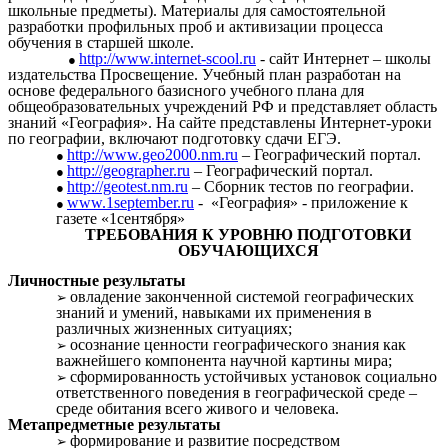
школьные предметы). Материалы для самостоятельной
разработки профильных проб и активизации процесса
обучения в старшей школе.
http://www.internet-scool.ru
- сайт Интернет – школы
издательства Просвещение. Учебный план разработан на
основе федерального базисного учебного плана для
общеобразовательных учреждений РФ и представляет область
знаний «География». На сайте представлены Интернет-уроки
по географии, включают подготовку сдачи ЕГЭ.
http://www.geo2000.nm.ru
– Географический портал.
http://geographer.ru
– Географический портал.
http://geotest.nm.ru
– Сборник тестов по географии.
www.1september.ru
- «География» - приложение к
газете «1сентября»
ТРЕБОВАНИЯ К УРОВНЮ ПОДГОТОВКИ
ОБУЧАЮЩИХСЯ
Личностные результаты
овладение законченной системой географических
знаний и умений, навыками их применения в
различных жизненных ситуациях;
осознание ценности географического знания как
важнейшего компонента научной картины мира;
сформированность устойчивых установок социально
ответственного поведения в географической среде –
среде обитания всего живого и человека.
Метапредметные результаты
формирование и развитие посредством