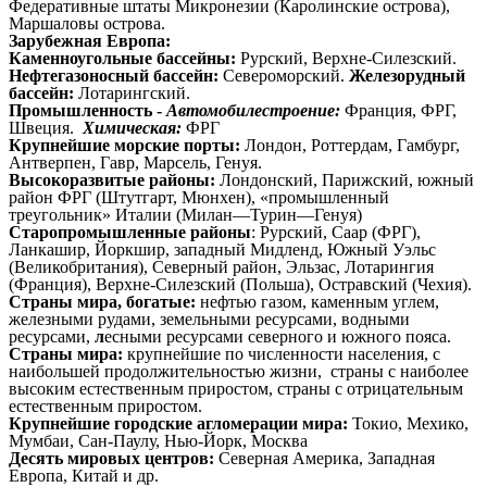
Федеративные штаты Микронезии (Каролинские острова),
Маршаловы острова.
Зарубежная Европа:
Каменноугольные бассейны:
Рурский, Верхне-Силезский.
Нефтегазоносный бассейн:
Североморский.
Железорудный
бассейн:
Лотарингский.
Промышленность -
Автомобилестроение:
Франция, ФРГ,
Швеция.
Химическая:
ФРГ
Крупнейшие морские порты:
Лондон, Роттердам, Гамбург,
Антверпен, Гавр, Марсель, Генуя.
Высокоразвитые районы:
Лондонский, Парижский, южный
район ФРГ (Штутгарт, Мюнхен), «промышленный
треугольник» Италии (Милан—Турин—Генуя)
Старопромышленные районы
: Рурский, Саар (ФРГ),
Ланкашир, Йоркшир, западный Мидленд, Южный Уэльс
(Великобритания), Северный район, Эльзас, Лотарингия
(Франция), Верхне-Силезский (Польша), Остравский (Чехия).
Страны мира, богатые:
нефтью газом, каменным углем,
железными рудами, земельными ресурсами, водными
ресурсами,
л
есными ресурсами северного и южного пояса.
Страны мира:
крупнейшие по численности населения, с
наибольшей продолжительностью жизни, страны с наиболее
высоким естественным приростом, страны с отрицательным
естественным приростом.
Крупнейшие городские агломерации мира:
Токио, Мехико,
Мумбаи, Сан-Паулу, Нью-Йорк, Москва
Десять мировых центров:
Северная Америка, Западная
Европа, Китай и др.