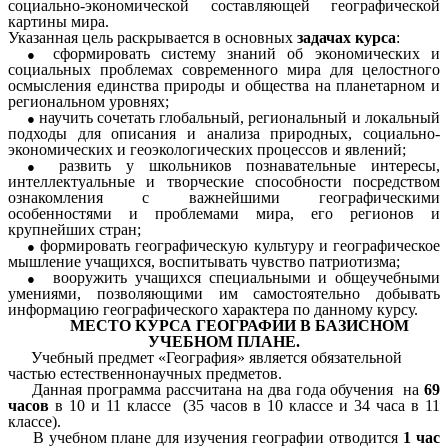
социально-экономической составляющей географической
картины мира.
Указанная цель раскрывается в основных
задачах курса
:
сформировать систему знаний об экономических и
социальных проблемах современного мира для целостного
осмысления единства природы и общества на планетарном и
региональном уровнях;
научить сочетать глобальный, региональный и локальный
подходы для описания и анализа природных, социально-
экономических и геоэкологических процессов и явлений;
развить у школьников познавательные интересы,
интеллектуальные и творческие способности посредством
ознакомления с важнейшими географическими
особенностями и проблемами мира, его регионов и
крупнейших стран;
формировать географическую культуру и географическое
мышление учащихся, воспитывать чувство патриотизма;
вооружить учащихся специальными и общеучебными
умениями, позволяющими им самостоятельно добывать
информацию географического характера по данному курсу.
МЕСТО КУРСА ГЕОГРАФИИ В БАЗИСНОМ
УЧЕБНОМ ПЛАНЕ.
Учебный предмет «География» является обязательной
частью естественнонаучных предметов.
Данная программа рассчитана на два года обучения на
69
часов
в 10 и 11 классе (35 часов в 10 классе и 34 часа в 11
классе).
В учебном плане для изучения географии отводится
1 час