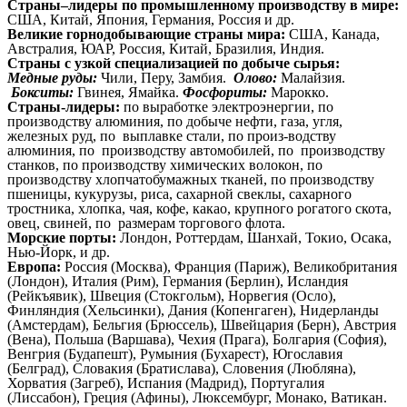
Страны–лидеры по промышленному производству в мире:
США, Китай, Япония, Германия, Россия и др.
Великие горнодобывающие страны мира:
США, Канада,
Австралия, ЮАР, Россия, Китай, Бразилия, Индия.
Страны с узкой специализацией по добыче сырья:
Медные руды:
Чили, Перу, Замбия.
Олово:
Малайзия.
Бокситы:
Гвинея, Ямайка.
Фосфориты:
Марокко.
Страны-лидеры:
по выработке электроэнергии, по
производству алюминия, по добыче нефти, газа, угля,
железных руд, по выплавке стали, по произ-водству
алюминия, по производству
автомобилей, по производству
станков, по производству химических волокон, по
производству хлопчатобумажных тканей, по производству
пшеницы, кукурузы, риса, сахарной свеклы, сахарного
тростника, хлопка, чая, кофе, какао, крупного рогатого скота,
овец, свиней, по размерам торгового флота.
Морские порты:
Лондон, Роттердам, Шанхай, Токио, Осака,
Нью-Йорк, и др.
Европа:
Россия (Москва), Франция (Париж), Великобритания
(Лондон), Италия (Рим), Германия (Берлин), Исландия
(Рейкъявик), Швеция (Стокгольм), Норвегия (Осло),
Финляндия (Хельсинки), Дания (Копенгаген), Нидерланды
(Амстердам), Бельгия (Брюссель), Швейцария (Берн), Австрия
(Вена), Польша (Варшава), Чехия (Прага), Болгария (София),
Венгрия (Будапешт), Румыния (Бухарест), Югославия
(Белград), Словакия (Братислава), Словения (Любляна),
Хорватия (Загреб), Испания (Мадрид), Португалия
(Лиссабон), Греция (Афины), Люксембург, Монако, Ватикан.