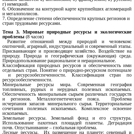
г) немецкий.
6. Обозначение на контурной карте крупнейших агломераций
и мегалополисов.
7. Определение степени обеспеченности крупных регионов и
стран трудовыми ресурсами.
Тема 3. Мировые природные ресурсы и экологические
проблемы
(8 часов)
Развитие отношений между природой и человеком:
охотничий, аграрный, индустриальный и современный этапы.
Присваивающее и производящее хозяйство. Воздействие на
природу. Природа и географическая (окружающая) среда.
Природопользование рациональное и нерациональное.
Классификация природных ресурсов и обеспеченность ими
отдельных стран. Понятие о природно-ресурсном потенциале
и ресурсообеспеченности. Классификация стран по
ресурсообеспеченности.
Минеральные ресурсы мира. Современная география
топливных, рудных и нерудных полезных ископаемых.
Обеспеченность минеральным сырьем различных государств
и регионов. Металлогенетические пояса. Проблема
исчерпания запасов минерального сырья. Территориальные
сочетания полезных ископаемых. Комплексное освоение
ископаемых.
Земельные ресурсы. Земельный фонд и его структура.
Использование пахотных площадей планеты. Деградация
почв. Опустынивание – глобальная проблема.
Лесные ресурсы. Их размещение на планете: северный и