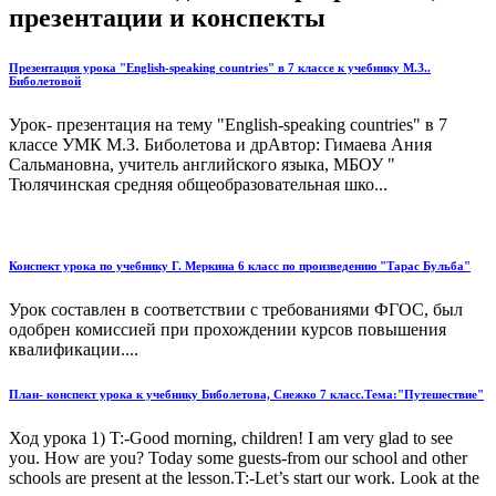
презентации и конспекты
Презентация урока "English-speaking countries" в 7 классе к учебнику М.З..
Биболетовой
Урок- презентация на тему "English-speaking countries" в 7
классе УМК М.З. Биболетова и дрАвтор: Гимаева Ания
Сальмановна, учитель английского языка, МБОУ "
Тюлячинская средняя общеобразовательная шко...
Конспект урока по учебнику Г. Меркина 6 класс по произведению "Тарас Бульба"
Урок составлен в соответствии с требованиями ФГОС, был
одобрен комиссией при прохождении курсов повышения
квалификации....
План- конспект урока к учебнику Биболетова, Снежко 7 класс.Тема:"Путешествие"
Ход урока 1) T:-Good morning, children! I am very glad to see
you. How are you? Today some guests-from our school and other
schools are present at the lesson.T:-Let’s start our work. Look at the