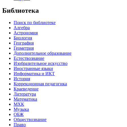
Библиотека
Поиск по библиотеке
Алгебра
Астрономия
Биология
География
Геометрия
Дополнительное образование
Естествознание
Изобразительное искусство
Иностранные языки
Информатика и ИКТ
История
Коррекционная педагогика
Краеведение
Литература
Математика
МХК
Музыка
ОБЖ
Обществознание
Право