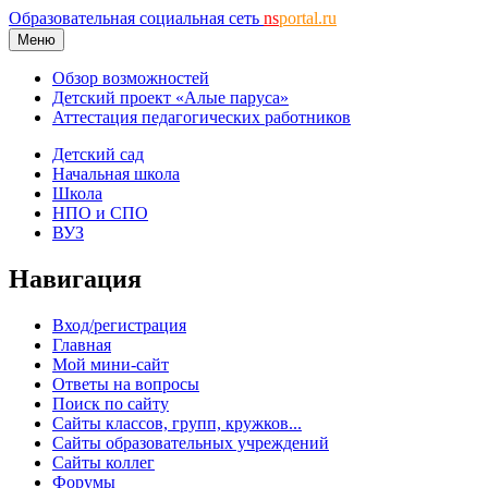
Образовательная социальная сеть
ns
portal.ru
Меню
Обзор возможностей
Детский проект «Алые паруса»
Аттестация педагогических работников
Детский сад
Начальная школа
Школа
НПО и СПО
ВУЗ
Навигация
Вход/регистрация
Главная
Мой мини-сайт
Ответы на вопросы
Поиск по сайту
Сайты классов, групп, кружков...
Сайты образовательных учреждений
Сайты коллег
Форумы