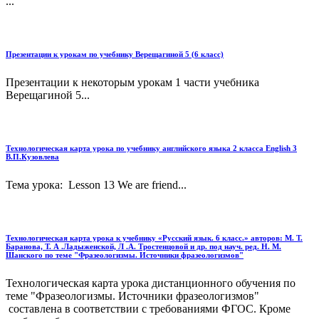
...
Презентации к урокам по учебнику Верещагиной 5 (6 класс)
Презентации к некоторым урокам 1 части учебника
Верещагиной 5...
Технологическая карта урока по учебнику английского языка 2 класса English 3
В.П.Кузовлева
Тема урока: Lesson 13 We are friend...
Технологическая карта урока к учебнику «Русский язык. 6 класс.» авторов: М. Т.
Баранова, Т. А .Ладыженской, Л .А. Тростенцовой и др. под науч. ред. Н. М.
Шанского по теме "Фразеологизмы. Источники фразеологизмов"
Технологическая карта урока дистанционного обучения по
теме "Фразеологизмы. Источники фразеологизмов"
составлена в соответствии с требованиями ФГОС. Кроме