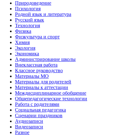
Природоведение
Психология
Родной язык и литература
Русский язык
Технология
Физика
Физкультура и спорт
Химия
Экология
Экономика
Администрирование школы
Внеклассная работа
Классное руководство
Материалы МО
Материалы для родителей
Материалы к аттестации
Междисциплинарное обобщение
Общепедагогические технологии
Работа с родителями
Социальная педагогика
Сценарии праздников
Аудиозаписи
Видеозаписи
Разное