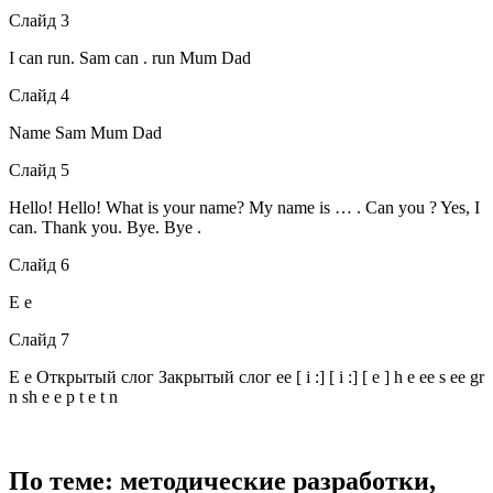
Слайд 3
I can run. Sam can . run Mum Dad
Слайд 4
Name Sam Mum Dad
Слайд 5
Hello! Hello! What is your name? My name is … . Can you ? Yes, I
can. Thank you. Bye. Bye .
Слайд 6
E e
Слайд 7
E e Открытый слог Закрытый слог ee [ i :] [ i :] [ e ] h e ee s ee gr
n sh e e p t e t n
По теме: методические разработки,