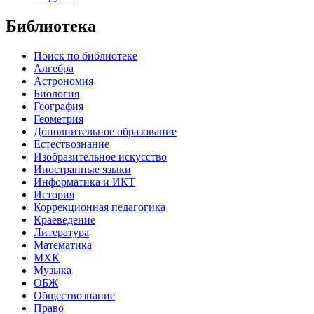
Библиотека
Поиск по библиотеке
Алгебра
Астрономия
Биология
География
Геометрия
Дополнительное образование
Естествознание
Изобразительное искусство
Иностранные языки
Информатика и ИКТ
История
Коррекционная педагогика
Краеведение
Литература
Математика
МХК
Музыка
ОБЖ
Обществознание
Право