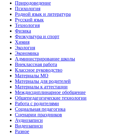
Природоведение
Психология
Родной язык и литература
Русский язык
Технология
Физика
Физкультура и спорт
Химия
Экология
Экономика
Администрирование школы
Внеклассная работа
Классное руководство
Материалы МО
Материалы для родителей
Материалы к аттестации
Междисциплинарное обобщение
Общепедагогические технологии
Работа с родителями
Социальная педагогика
Сценарии праздников
Аудиозаписи
Видеозаписи
Разное