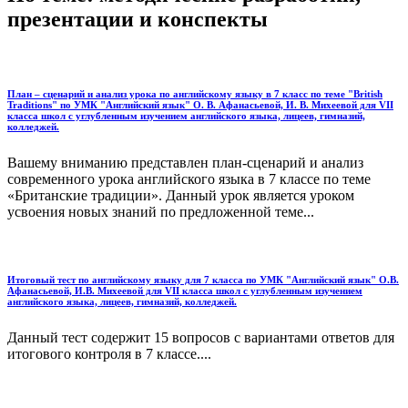
презентации и конспекты
План – сценарий и анализ урока по английскому языку в 7 класс по теме "British
Traditions" по УМК "Английский язык" О. В. Афанасьевой, И. В. Михеевой для VII
класса школ с углубленным изучением английского языка, лицеев, гимназий,
колледжей.
Вашему вниманию представлен план-сценарий и анализ
современного урока английского языка в 7 классе по теме
«Британские традиции». Данный урок является уроком
усвоения новых знаний по предложенной теме...
Итоговый тест по английскому языку для 7 класса по УМК "Английский язык" О.В.
Афанасьевой, И.В. Михеевой для VII класса школ с углубленным изучением
английского языка, лицеев, гимназий, колледжей.
Данный тест содержит 15 вопросов с вариантами ответов для
итогового контроля в 7 классе....