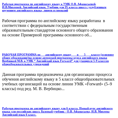
Рабочая программа по английскому языку к УМК О.В. Афанасьевой,
И.В.Михеевой. Английский язык. Учебник для IХ класса школ с углубленным
изучением английского языка, лицеев и гимназий
Рабочая программа по английскому языку разработана в
соответствии с федеральным государственным
образовательным стандартом основного общего образования
на основе Примерной программы основного об...
РАБОЧАЯ ПРОГРАММА по___английскому языку___ в ___5___ классе (основное
общее образование)на основе авторской программы курса английского языка
Вербицкой М.В. к УМК “ Английский язык Forward” для учащихся 5-9 классов
общеобразовательных учреждений
Данная программа предназначена для организации процесса
обучения английскому языку в 5 классе общеобразовательных
учебных организаций на основе линии УМК «Forward» (5–9
классы) под ред. М. В. Вербицко...
Рабочая программа по английскому языку для 6 класса. Новый курс английского
языка для российских школ. Базовый учебник - О.В. Афанасьева, И.В. Михеева
Английский язык 6 класс.