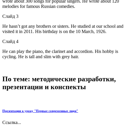
wrote about 300 songs for popular singers. He wrote about 120
melodies for famous Russian comedies.
Слайд 3
He hasn’t got any brothers or sisters. He studied at our school and
visited it in 2011. His birthday is on the 10 March, 1926.
Слайд 4
He can play the piano, the clarinet and accordion. His hobby is
cycling. He is tall and slim with grey hair.
По теме: методические разработки,
презентации и конспекты
Презентация к уроку "Первые современные люди"
Ссылка...