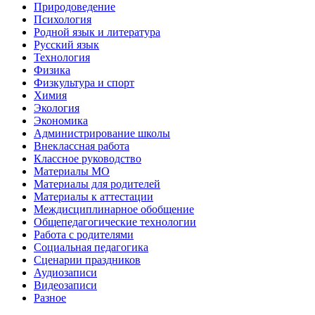
Природоведение
Психология
Родной язык и литература
Русский язык
Технология
Физика
Физкультура и спорт
Химия
Экология
Экономика
Администрирование школы
Внеклассная работа
Классное руководство
Материалы МО
Материалы для родителей
Материалы к аттестации
Междисциплинарное обобщение
Общепедагогические технологии
Работа с родителями
Социальная педагогика
Сценарии праздников
Аудиозаписи
Видеозаписи
Разное