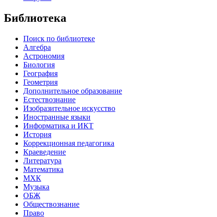
Библиотека
Поиск по библиотеке
Алгебра
Астрономия
Биология
География
Геометрия
Дополнительное образование
Естествознание
Изобразительное искусство
Иностранные языки
Информатика и ИКТ
История
Коррекционная педагогика
Краеведение
Литература
Математика
МХК
Музыка
ОБЖ
Обществознание
Право