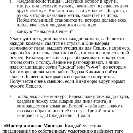
«Ведьминские танцы». Девушки встают в круг и,
танцуя под веселую музыку, начинают передавать друг
другу «метлу». Внезапно музыка умолкает. Девушка, в
руках которой оказалась метла, вылетает из игры.
Победительницей становится та, которая дольше всех
продержалась в «ведьминских» танцах.
конкурс "Накорми Лешего"
Участвуют по одной паре от каждой команды. Лешие от
каждой команды садятся на стулья, а Кикиморам
завязывают глаза, выдают угощения для Леших, например,
вареный картофель, ломтик хлеба, пирожное или соленый
огурец. Кикимор несколько раз оборачивают вокруг оси,
чтобы сбить с толку. Лешие не разговаривают, а лишь
издают шипящие звуки "ш-ш-ш" или "ч-ч-ч", по которым
Кикиморы должны их найти. Задача Кикимор найти
своего Лешего и накормить его раньше соперницы.
Получается очень смешно, если Кикиморы вдруг кормят
чужого Лешего.
«Принеси глаз»
конкурс: Берём ложку, бежим до стула,
кладём в ложку глаз (шарик для пинг-понга) и
возвращаемся к команде. Второй – забирает ложку с
глазом и обратно несёт её на стул. Третий опять
забирает и т.д. Победителю – 1 балл
«Мистер и миссис Монстр».
Каждый участник
празднования по собственному усмотрению выбирает того