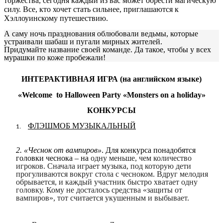
торжества, сегодня каждый из вас может обрести магическую
силу. Все, кто хочет стать сильнее, приглашаются к
Хэллоуинскому путешествию.
А саму ночь празднования облюбовали ведьмы, которые
устраивали шабаш и пугали мирных жителей.
Придумайте название своей команде. Да такое, чтобы у всех
мурашки по коже пробежали!
ИНТЕРАКТИВНАЯ ИГРА (на английском языке)
«Welcome to Halloween Party «Monsters on a holiday»
КОНКУРСЫ
ФЛЭШМОБ МУЗЫКАЛЬНЫЙ
2. «Чеснок от вампиров»
. Для конкурса понадобятся
головки чеснока – на
одну меньше, чем количество
игроков. Сначала играет музыка, под которую дети
прогуливаются вокруг стола с чесноком. Вдруг мелодия
обрывается, и каждый участник быстро хватает одну
головку. Кому не досталось средства «защиты от
вампиров», тот считается укушенным и выбывает.