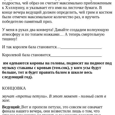
подростка, чей образ он считает максимально приближенным
к Хэллоуину, и указывает его имя на листочке бумаги. В
конце вечера ведущий должен определить, чей грим и костюм
были отмечен максимальное количество раз, и вручить
победителю памятный приз.
У меня в руках два конверта! Давайте создадим волнующую
атмосферу и по топаем ножками… А теперь смертельную
тишину!
И так королем бала становится…____________________
Королевой бала становится_________________________
им одеваются короны на головы, подносят на подносе под
музыку стаканы с кровью (том.сок), у кого усы будут
больше, тот и будет править балом в школе весь
следующий год).
КОНЦОВКА
звучат «третьи петухи». В этот момент - полный свет в
зале.
Ведущий:
Вот и пропели петухи, это совсем не означает
финала нашего вечера, они возвестили лишь о том, что