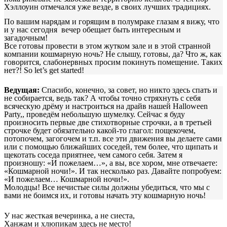
Хэллоуин отмечался уже везде, в своих лучших традициях.
По вашим нарядам и горящим в полумраке глазам я вижу, что
и у нас сегодня вечер обещает быть интересным и
загадочным!
Все готовы провести в этом жутком зале и в этой странной
компании кошмарную ночь? Не слышу, готовы, да? Что ж, как
говорится, слабонервных просим покинуть помещение. Таких
нет?! So let’s get started!
Ведущая:
Спасибо, конечно, за совет, но никто здесь спать и
не собирается, ведь так? А чтобы точно стряхнуть с себя
всяческую дрёму и настроиться на драйв нашей Halloween
Party,, проведём небольшую шумелку. Сейчас я буду
произносить первые две стихотворные строчки, а в третьей
строчке будет обязательно какой-то глагол: пощекочем,
потопочем, загогочем и т.п. все эти движения вы делаете сами
или с помощью ближайших соседей, тем более, что щипать и
щекотать соседа приятнее, чем самого себя. Затем я
произношу: «И пожелаем…», а вы, все хором, мне отвечаете:
«Кошмарной ночи!». И так несколько раз. Давайте попробуем:
«И пожелаем… Кошмарной ночи!».
Молодцы! Все нечистые силы должны убедиться, что мы с
вами не боимся их, и готовы начать эту кошмарную ночь!
У нас жесткая вечеринка, а не сиеста,
Ханжам и хлюпикам здесь не место!