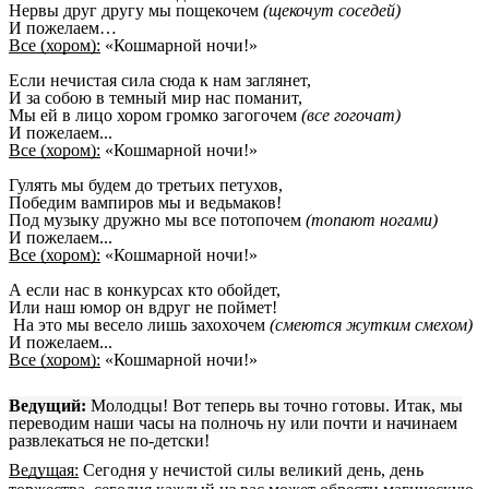
Нервы друг другу мы пощекочем
(щекочут соседей)
И пожелаем…
Все (хором):
«Кошмарной ночи!»
Если нечистая сила сюда к нам заглянет,
И за собою в темный мир нас поманит,
Мы ей в лицо хором громко загогочем
(все гогочат)
И пожелаем...
Все (хором):
«Кошмарной ночи!»
Гулять мы будем до третьих петухов,
Победим вампиров мы и ведьмаков!
Под музыку дружно мы все потопочем
(топают ногами)
И пожелаем...
Все (хором):
«Кошмарной ночи!»
А если нас в конкурсах кто обойдет,
Или наш юмор он вдруг не поймет!
На это мы весело лишь захохочем
(смеются жутким смехом)
И пожелаем...
Все (хором):
«Кошмарной ночи!»
Ведущий:
Молодцы! Вот теперь вы точно готовы. Итак, мы
переводим наши часы на полночь ну или почти и начинаем
развлекаться не по-детски!
Ведущая:
Сегодня у нечистой силы великий день, день