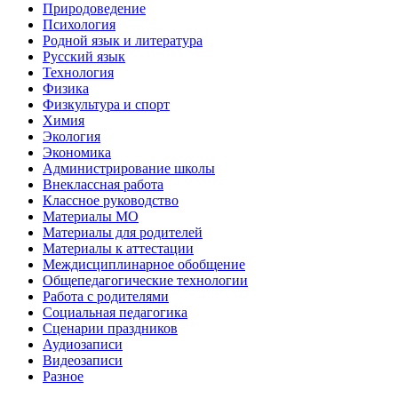
Природоведение
Психология
Родной язык и литература
Русский язык
Технология
Физика
Физкультура и спорт
Химия
Экология
Экономика
Администрирование школы
Внеклассная работа
Классное руководство
Материалы МО
Материалы для родителей
Материалы к аттестации
Междисциплинарное обобщение
Общепедагогические технологии
Работа с родителями
Социальная педагогика
Сценарии праздников
Аудиозаписи
Видеозаписи
Разное