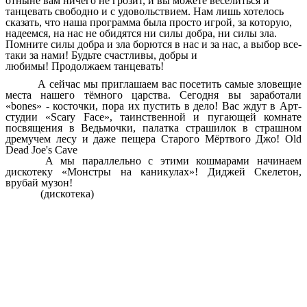
отныне вам ничего не грозит, и вы можете веселиться и
танцевать свободно и с удовольствием. Нам лишь хотелось
сказать, что наша программа была просто игрой, за которую,
надеемся, на нас не обидятся ни силы добра, ни силы зла.
Помните силы добра и зла борются в нас и за нас, а выбор все-
таки за нами! Будьте счастливы, добры и
любимы! Продолжаем танцевать!
А сейчас мы приглашаем вас посетить самые зловещие
места нашего тёмного царства. Сегодня вы заработали
«bones» - косточки, пора их пустить в дело! Вас ждут в Арт-
студии «Scary Face», таинственной и пугающей комнате
посвящения в Ведьмочки, палатка страшилок в страшном
дремучем лесу и даже пещера Старого Мёртвого Джо! Old
Dead Joe's Cave
А мы параллельно с этими кошмарами начинаем
дискотеку «Монстры на каникулах»! Диджей Скелетон,
врубай музон!
(дискотека)