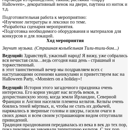
Halloween», декоративный венок на двери, паутина из ниток и
т.д.
Подготовительная работа к мероприятию:
•Изучение литературы и лексики по теме.
•Разработка сценария мероприятия.
•Подготовка необходимого оборудования и материалов для
конкурсов и для локаций.
Ход мероприятия
Звучит музыка. (Страшная колыбельная Тили-тили-бом...)
Ведущий:
Здравствуй, ужасный народ! Я вижу, уже собрались
вся нечистая сила…ведь сегодня наш день - страшный и
торжественный.
в этот таинственный вечер мы поздравляем всех с
наступающими осенними каникулами и приветствуем вас на
Halloween Party, «Monsters on a holiday»!
Ведущий:
История этого загадочного праздника очень
интересна. Его корни уводят нас вглубь веков, в
дохристианскую эпоху, когда земли Ирландии, Северной
Франции и Англии населяли племена кельтов. Кельты очень
боялись теней мёртвых, и, чтобы не стать их добычей,
наряжались в звериные головы и шкуры, гасили очаги в
своих домах и всем своим устрашающим видом отпугивали
привидений.
Традиция празднования передавалась из века в век до тех пор,
пока римляне не завоевали территорию кельтов. С тех пор