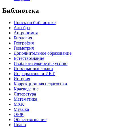
Библиотека
Поиск по библиотеке
Алгебра
Астрономия
Биология
География
Геометрия
Дополнительное образование
Естествознание
Изобразительное искусство
Иностранные языки
Информатика и ИКТ
История
Коррекционная педагогика
Краеведение
Литература
Математика
МХК
Музыка
ОБЖ
Обществознание
Право