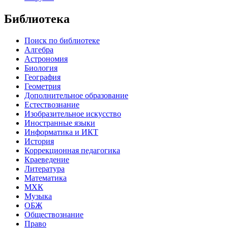
Библиотека
Поиск по библиотеке
Алгебра
Астрономия
Биология
География
Геометрия
Дополнительное образование
Естествознание
Изобразительное искусство
Иностранные языки
Информатика и ИКТ
История
Коррекционная педагогика
Краеведение
Литература
Математика
МХК
Музыка
ОБЖ
Обществознание
Право