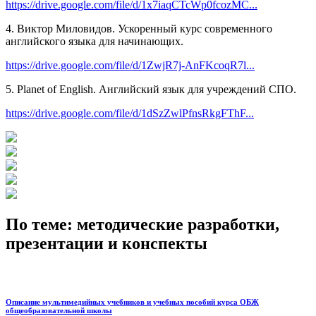
https://drive.google.com/file/d/1x7iaqCTcWp0fcozMC...
4. Виктор Миловидов. Ускоренный курс современного
английского языка для начинающих.
https://drive.google.com/file/d/1ZwjR7j-AnFKcoqR7l...
5. Planet of English. Английский язык для учреждений СПО.
https://drive.google.com/file/d/1dSzZwlPfnsRkgFThF...
По теме: методические разработки,
презентации и конспекты
Описание мультимедийных учебников и учебных пособий курса ОБЖ
общеобразовательной школы