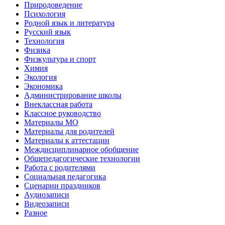
Природоведение
Психология
Родной язык и литература
Русский язык
Технология
Физика
Физкультура и спорт
Химия
Экология
Экономика
Администрирование школы
Внеклассная работа
Классное руководство
Материалы МО
Материалы для родителей
Материалы к аттестации
Междисциплинарное обобщение
Общепедагогические технологии
Работа с родителями
Социальная педагогика
Сценарии праздников
Аудиозаписи
Видеозаписи
Разное