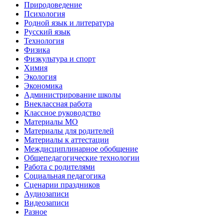
Природоведение
Психология
Родной язык и литература
Русский язык
Технология
Физика
Физкультура и спорт
Химия
Экология
Экономика
Администрирование школы
Внеклассная работа
Классное руководство
Материалы МО
Материалы для родителей
Материалы к аттестации
Междисциплинарное обобщение
Общепедагогические технологии
Работа с родителями
Социальная педагогика
Сценарии праздников
Аудиозаписи
Видеозаписи
Разное