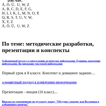
Das ABC
Ä, Ö, Ü, U, W, Z
A, B, C, D, E, F, G,
H, I, J, K, L, M, N, O, P,
Q, R, S, T, U, V, W,
X, Y, Z
Ä, Ö, Ü, U, W, Z
По теме: методические разработки,
презентации и конспекты
Алфавитный подход к определению количества информации. Единицы измерения
информации. Кодирование текстовой информации
Первый урок в 8 классе. Конспект и домашнее задание....
АЛФАВИТНЫЙ ПОДХОД К ИЗМЕРЕНИЮ ИНФОРМАЦИИ
Презентация - лекция (10 класс)....
Внеклассое мероприятие по русскому языку "Обсудим словари, или Вселенная в
алфавитном порядке"