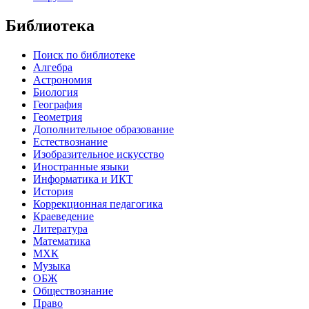
Библиотека
Поиск по библиотеке
Алгебра
Астрономия
Биология
География
Геометрия
Дополнительное образование
Естествознание
Изобразительное искусство
Иностранные языки
Информатика и ИКТ
История
Коррекционная педагогика
Краеведение
Литература
Математика
МХК
Музыка
ОБЖ
Обществознание
Право