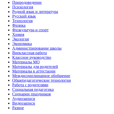
Природоведение
Психология
Родной язык и литература
Русский язык
Технология
Физика
Физкультура и спорт
Химия
Экология
Экономика
Администрирование школы
Внеклассная работа
Классное руководство
Материалы МО
Материалы для родителей
Материалы к аттестации
Междисциплинарное обобщение
Общепедагогические технологии
Работа с родителями
Социальная педагогика
Сценарии праздников
Аудиозаписи
Видеозаписи
Разное