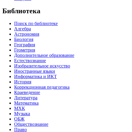
Библиотека
Поиск по библиотеке
Алгебра
Астрономия
Биология
География
Геометрия
Дополнительное образование
Естествознание
Изобразительное искусство
Иностранные языки
Информатика и ИКТ
История
Коррекционная педагогика
Краеведение
Литература
Математика
МХК
Музыка
ОБЖ
Обществознание
Право