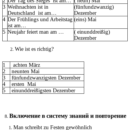
2
Der Tag des Sieges ist am…
( neun) Mai
3
Weihnachten ist in
(fünfundzwanzig)
Deutschland ist am…
Dezember
4
Der Frühlings und Arbeitstag
(eins) Mai
ist am…
5
Neujahr feiert man am …
( einunddreißig)
Dezember
Wie ist es richtig?
1
achten März
2
neunten Mai
3
fünfundzwanzigsten Dezember
4
ersten Mai
5
einunddreißigsten Dezember
Включение в систему знаний и повторение
Man schreibt zu Festen gewöhnlich