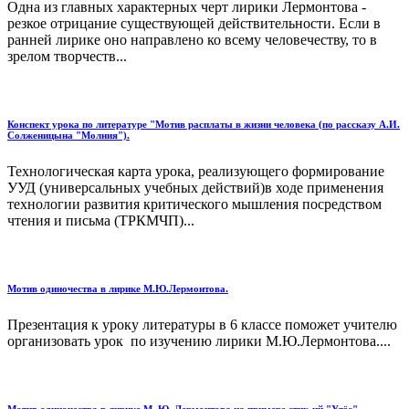
Одна из главных характерных черт лирики Лермонтова -
резкое отрицание существующей действительности. Если в
ранней лирике оно направлено ко всему человечеству, то в
зрелом творчеств...
Конспект урока по литературе "Мотив расплаты в жизни человека (по рассказу А.И.
Солженицына "Молния").
Технологическая карта урока, реализующего формирование
УУД (универсальных учебных действий)в ходе применения
технологии развития критического мышления посредством
чтения и письма (ТРКМЧП)...
Мотив одиночества в лирике М.Ю.Лермонтова.
Презентация к уроку литературы в 6 классе поможет учителю
организовать урок по изучению лирики М.Ю.Лермонтова....
Мотив одиночества в лирике М. Ю. Лермонтова на примере стих-ий "Утёс",