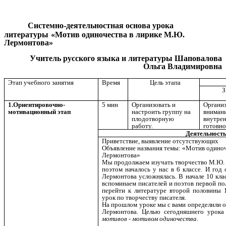
Системно-деятельностная основа урока
литературы
«Мотив одиночества в лирике М.Ю.
Лермонтова»
Учитель русского языка и литературы Шаповалова
Ольга Владимировна
Этап учебного занятия
Время
Цель этапа
К
З
1.
Ориентировочно-
5 мин
Организовать и
Органи
мотивационный этап
настроить группу на
внимани
плодотворную
внутре
работу.
готовно
Деятельность
Приветствие, выявление отсутствующих
Объявление названия темы: «Мотив одино
Лермонтова»
Мы продолжаем изучать творчество М.Ю. 
поэтом началось у нас в 6 классе. И год
Лермонтова усложнялась. В начале 10 клас
вспоминаем писателей и поэтов первой по
перейти к литературе второй половины 1
урок по творчеству писателя.
На прошлом уроке мы с вами определили 
Лермонтова. Целью сегодняшнего урока
мотивов - мотивом одиночества
.