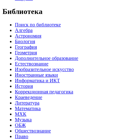
Библиотека
Поиск по библиотеке
Алгебра
Астрономия
Биология
География
Геометрия
Дополнительное образование
Естествознание
Изобразительное искусство
Иностранные языки
Информатика и ИКТ
История
Коррекционная педагогика
Краеведение
Литература
Математика
МХК
Музыка
ОБЖ
Обществознание
Право