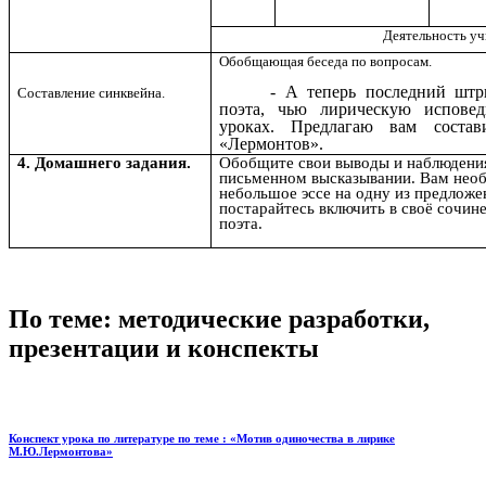
Деятельность уч
Обобщающая беседа по вопросам.
- А теперь последний штр
Составление синквейна.
поэта, чью лирическую испове
уроках. Предлагаю
вам соста
«Лермонтов».
4. Домашнего задания.
Обобщите свои выводы и наблюдения
письменном высказывании.
Вам необ
небольшое эссе на одну из предлож
постарайтесь
включить в своё сочин
поэта.
По теме: методические разработки,
презентации и конспекты
Конспект урока по литературе по теме : «Мотив одиночества в лирике
М.Ю.Лермонтова»