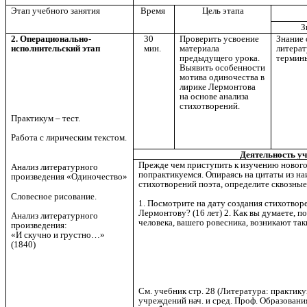
Этап учебного занятия
Время
Цель этапа
З
2. Операционально-
30
Проверить усвоение
Знание
исполнительский этап
мин.
материала
литера
предыдущего урока.
термин
Выявить особенности
мотива одиночества в
лирике Лермонтова
на основе анализа
стихотворений.
Практикум – тест.
Работа с лирическим текстом.
Деятельность уч
Прежде чем приступить к изучению нового
Анализ литературного
попрактикуемся. Опираясь на цитаты из н
произведения
«Одиночество»
стихотворений поэта, определите сквозны
Словесное рисование.
1. Посмотрите на дату создания стихотвор
Лермонтову? (16 лет) 2. Как вы думаете, п
Анализ литературного
человека, вашего ровесника, возникают та
произведения:
«И скучно и грустно…»
(1840)
См. учебник стр. 28 (Литература: практику
учреждений нач. и сред. Проф. Образовани