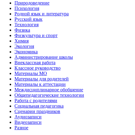
Природоведение
Психология
Родной язык и литература
Русский язык
Технология
Физика
Физкультура и спорт
Химия
Экология
Экономика
Администрирование школы
Внеклассная работа
Классное руководство
Материалы МО
Материалы для родителей
Материалы к аттестации
Междисциплинарное обобщение
Общепедагогические технологии
Работа с родителями
Социальная педагогика
Сценарии праздников
Аудиозаписи
Видеозаписи
Разное