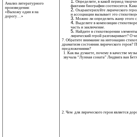
Определите, в какой период творче
Анализ литературного
фактами биографии соотносится. Каки
произведения:
Охарактеризуйте лирического героя
«Выхожу один я на
и ассоциации вызывает это стихотвор
дорогу…»
Можно ли определить жанр этого с
Выделите в композиции стихотвор
часть и заключение.
Найдите в стихотворении элементы
лирический герой разговаривает? О ч
7. Обратите внимание на интонацию стихот
драматизм состояния лирического героя? П
предложениями?
1. Как вы думаете, почему в качестве му
звучала “Лунная соната” Людвига ван Бет
2. Чем для лирического героя является дор