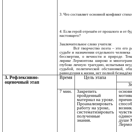
3.
Что составляет основной конфликт стих
4. Если герой отрешён от прошлого и от б
настоящего?
Заключительное слово учителя:
Всё творчество поэта – это его 
судьбе и назначении отдельного человека 
бессмертии, о вечности и природе. Тем
лирике Лермонтова широко и многогран
глубоко личную трагедию, испытывая неу
судьбой, политической обстановкой, об
равнодушия к жизни, нет полной безнадёж
3.
Рефлексивно-
Время
Цель этапа
оценочный этап
З
7 мин.
Закрепить
основ
пройденный
мотив
материал на уроке.
причи
Проанализировать
спосо
работу на уроке,
возни
систематизировать
чувств
полученные
одиноч
знания.
душе 
Лермо