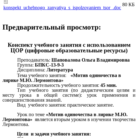
80 КБ
konspekt_uchebnogo_zanyatiya_s_ispolzovaniem_tsor_.doc
Предварительный просмотр:
Конспект учебного занятия с использованием
ЦОР (цифровые образовательные ресурсы)
Преподаватель:
Шаповалова Ольга Владимировна
Группа:
БПКС-13-9-3
Дисциплина:
Литература
Тема учебного занятия:
«Мотив одиночества в
лирике М.Ю. Лермонтова»
Продолжительность учебного занятия:
45 мин.
Тип учебного занятия (по дидактическим целям и
месту урока в общей системе): урок применения и
совершенствования знаний.
Вид учебного занятия:
практическое занятие.
Урок по теме
«Мотив одиночества в лирике М.Ю.
Лермонтова»
является вторым уроком в изучении творчества
Лермонтова.
Цели
и задачи
учебного занятия: