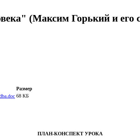
века" (Максим Горький и его с
Размер
68 КБ
dba.doc
ПЛАН-КОНСПЕКТ УРОКА