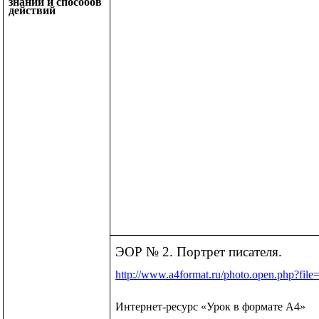
знаний и способов
действий
ЭОР № 2. Портрет писателя.
http://www.a4format.ru/photo.open.php?file
Интернет-ресурс «Урок в формате А4»