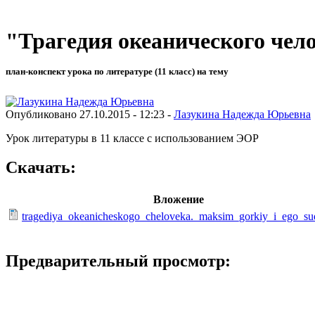
"Трагедия океанического чело
план-конспект урока по литературе (11 класс) на тему
Опубликовано 27.10.2015 - 12:23 -
Лазукина Надежда Юрьевна
Урок литературы в 11 классе с использованием ЭОР
Скачать:
Вложение
tragediya_okeanicheskogo_cheloveka._maksim_gorkiy_i_ego_su
Предварительный просмотр: