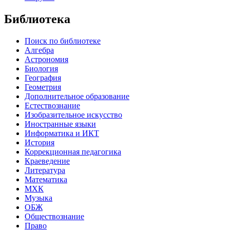
Библиотека
Поиск по библиотеке
Алгебра
Астрономия
Биология
География
Геометрия
Дополнительное образование
Естествознание
Изобразительное искусство
Иностранные языки
Информатика и ИКТ
История
Коррекционная педагогика
Краеведение
Литература
Математика
МХК
Музыка
ОБЖ
Обществознание
Право