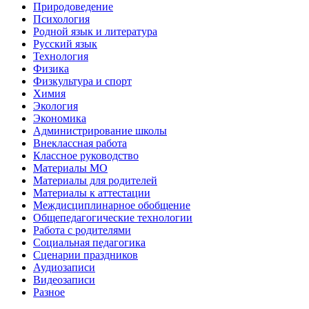
Природоведение
Психология
Родной язык и литература
Русский язык
Технология
Физика
Физкультура и спорт
Химия
Экология
Экономика
Администрирование школы
Внеклассная работа
Классное руководство
Материалы МО
Материалы для родителей
Материалы к аттестации
Междисциплинарное обобщение
Общепедагогические технологии
Работа с родителями
Социальная педагогика
Сценарии праздников
Аудиозаписи
Видеозаписи
Разное