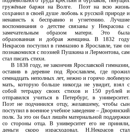
подневольного труда крестьян и бурлаков, тянущих
гружёные баржи на Волге. Поэт на всю жизнь
сохранил в своей душе любовь к русской природе и
ненависть к бесправию и угнетению. Лучшие
воспоминания о детстве связаны у Некрасова с
замечательным образом матери. Это была
образованная и добрая женщина. В 1832 году
Некрасов поступил в гимназию в Ярославле, там он
познакомился с поэзией Пушкина и Лермонтова, сам
стал писать стихи.
В 1838 году, не закончив Ярославской гимназии,
оставив в деревне под Ярославлем, где прожил
семнадцать неполных лет, нежно и горячо любимую
мать, которую больше никогда не увидит, взял с
собой тетрадку своих стихов и 150 рублей и
отправился учиться в Петербург, в университет.
Поэт не подчинился отцу, желавшему, чтобы сын
поступил в военное учебное заведение – Дворянский
полк. За это он был лишён материальной поддержки
со стороны отца. В университет его не приняли,
деньги скоро израсходовал. Н.Некрасов стал