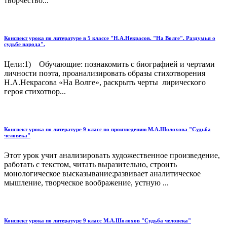
творчество...
Конспект урока по литературе в 5 классе "Н.А.Некрасов. "На Волге". Раздумья о
судьбе народа".
Цели:1) Обучающие: познакомить с биографией и чертами
личности поэта, проанализировать образы стихотворения
Н.А.Некрасова «На Волге», раскрыть черты лирического
героя стихотвор...
Конспект урока по литературе 9 класс по произведению М.А.Шолохова "Судьба
человека"
Этот урок учит анализировать художественное произведение,
работать с текстом, читать выразительно, строить
монологическое высказывание;развивает аналитическое
мышление, творческое воображение, устную ...
Конспект урока по литературе 9 класс М.А.Шолохов "Судьба человека"