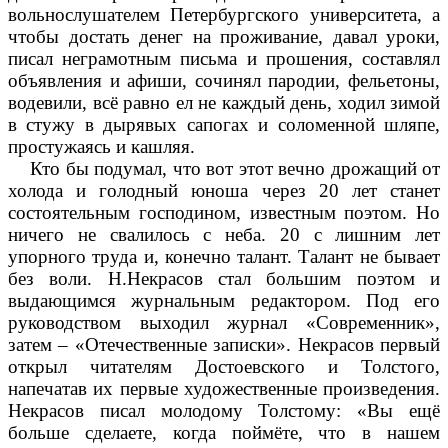
вольнослушателем Петербургского университета, а
чтобы достать денег на проживание, давал уроки,
писал неграмотным письма и прошения, составлял
объявления и афиши, сочинял пародии, фельетоны,
водевили, всё равно ел не каждый день, ходил зимой
в стужу в дырявых сапогах и соломенной шляпе,
простужаясь и кашляя.
Кто бы подумал, что вот этот вечно дрожащий от
холода и голодный юноша через 20 лет станет
состоятельным господином, известным поэтом. Но
ничего не свалилось с неба. 20 с лишним лет
упорного труда и, конечно талант. Талант не бывает
без воли. Н.Некрасов стал большим поэтом и
выдающимся журнальным редактором. Под его
руководством выходил журнал «Современник»,
затем – «Отечественные записки». Некрасов первый
открыл читателям Достоевского и Толстого,
напечатав их первые художественные произведения.
Некрасов писал молодому Толстому: «Вы ещё
больше сделаете, когда поймёте, что в нашем