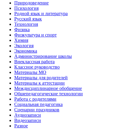
Природоведение
Психология
Родной язык и литература
Русский язык
Технология
Физика
Физкультура и спорт
Химия
Экология
Экономика
Администрирование школы
Внеклассная работа
Классное руководство
Материалы МО
Материалы для родителей
Материалы к аттестации
Междисциплинарное обобщение
Общепедагогические технологии
Работа с родителями
Социальная педагогика
Сценарии праздников
Аудиозаписи
Видеозаписи
Разное