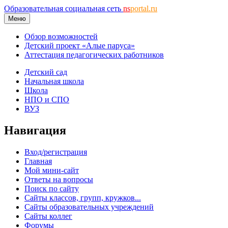
Образовательная социальная сеть
ns
portal.ru
Меню
Обзор возможностей
Детский проект «Алые паруса»
Аттестация педагогических работников
Детский сад
Начальная школа
Школа
НПО и СПО
ВУЗ
Навигация
Вход/регистрация
Главная
Мой мини-сайт
Ответы на вопросы
Поиск по сайту
Сайты классов, групп, кружков...
Сайты образовательных учреждений
Сайты коллег
Форумы