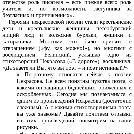
отечестве роль писателя – есть прежде всего роль
учителя и, по возможности, заступника за
безгласных и приниженных».
Героями некрасовской поэзии стали крестьянские
дети и крестьянские женщины, петербургский
нищий люд и волжские бурлаки, ямщики и
каторжники. Многими это было принято с
отвращением («фу, как можно!»), но многими с
восхищением. Белинский, услышав одно из
стихотворений Некрасова («В дороге»), воскликнул:
«Да знаете ли Вы, что вы поэт – и поэт истинный?»
По-разному относятся сейчас к поэзии
Некрасова. Не всем понятны чувства поэта, с
какими он защищал беднейших, обиженных и
оскорблённых. Сегодня мы познакомимся с
одним из произведений Некрасова (достаточно
сложным). А с какими стихотворениями поэта
вы уже знакомы? Давайте почитаем отрывки
из этих произведений, посмотрим на ваши
рисунки.
На доске записаны названия некоторых