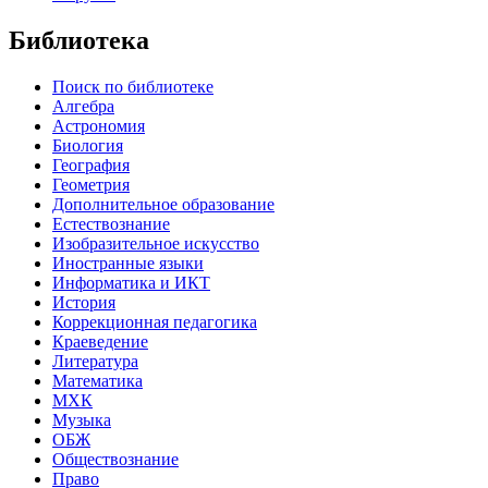
Библиотека
Поиск по библиотеке
Алгебра
Астрономия
Биология
География
Геометрия
Дополнительное образование
Естествознание
Изобразительное искусство
Иностранные языки
Информатика и ИКТ
История
Коррекционная педагогика
Краеведение
Литература
Математика
МХК
Музыка
ОБЖ
Обществознание
Право