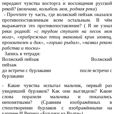
передают чувства восторга и восхищения русской
рекой? (
величава, колыбель моя, родная река
)
- Прочтите ту часть, где волжский пейзаж оказался
противопоставленным всем остальным. В чём
выражается это противопоставление? ( Я не узнал
реки родной:
«с трудом ступает на песок моя
нога», «прибрежных птиц знакомый крик зловещ,
пронзителен и дик», «горько рыдал», «назвал рекою
рабства и тоски»
Запись в тетради:
Волжский пейзаж Волжский
пейзаж
до встречи с бурлаками после встречи с
бурлаками
- Какие чувства испытал мальчик, первый раз
увидевший бурлаков? Как они выглядели? Какие
слова поразили мальчика и показались
непонятными? (Сравним изображённых в
стихотворении бурлаков с изображёнными на
картине И.Репина «Бурлаки на Волге»)