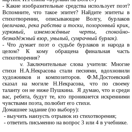
- Какие изобразительные средства использует поэт?
Вспомните, что такое эпитет? Найдите эпитеты в
стихотворении, описывающие Волгу, бурлаков
(
величава, река рабства и тоски, похоронный крик,
угрюмый, изнеможённые черты, спокойно-
безнадёжный взор, унылый, сумрачный бурлак).
- Что думает поэт о судьбе бурлаков и народа в
целом? К кому обращена финальная часть
стихотворения?
Заключительные слова учителя: Многие
стихи Н.А.Некрасова стали песнями, вдохновили
художников и композиторов. Ф.М.Достоевский
сказал на могиле Н.Некрасова, что по своему
таланту он не ниже Пушкина. Я думаю, что и среди
вас, ребята, будут те, кто проникнется искренними
чувствами поэта, полюбит его стихи.
Домашнее задание (по выбору):
- выучить наизусть отрывок из стихотворения;
- ответить письменно на вопрос 3 или 4 в учебнике.