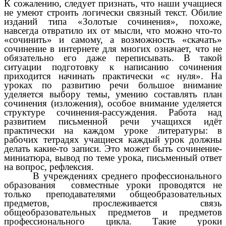
К сожалению, следует признать, что наши учащиеся
не умеют строить логически связный текст. Обилие
изданий типа «Золотые сочинения», похоже,
навсегда отвратило их от мысли, что можно что-то
«сочинить» и самому, а возможность «скачать»
сочинение в интернете для многих означает, что не
обязательно его даже переписывать. В такой
ситуации подготовку к написанию сочинения
приходится начинать практически «с нуля». На
уроках по развитию речи большое внимание
уделяется выбору темы, умению составлять план
сочинения (изложения), особое внимание уделяется
структуре сочинения-рассуждения. Работа над
развитием письменной речи учащихся идёт
практически на каждом уроке литературы: в
рабочих тетрадях учащиеся каждый урок должны
делать какие-то записи. Это может быть сочинение-
миниатюра, вывод по теме урока, письменный ответ
на вопрос, рефлексия.
В учреждениях среднего профессионального
образования совместные уроки проводятся не
только преподавателями общеобразовательных
предметов, прослеживается связь
общеобразовательных предметов и предметов
профессионального цикла. Такие уроки