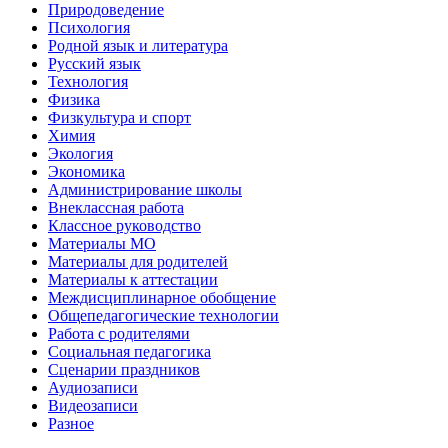
Природоведение
Психология
Родной язык и литература
Русский язык
Технология
Физика
Физкультура и спорт
Химия
Экология
Экономика
Администрирование школы
Внеклассная работа
Классное руководство
Материалы МО
Материалы для родителей
Материалы к аттестации
Междисциплинарное обобщение
Общепедагогические технологии
Работа с родителями
Социальная педагогика
Сценарии праздников
Аудиозаписи
Видеозаписи
Разное