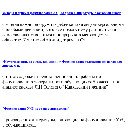
Методы и приемы формирования УУД на уроках литературы в основной школе
Сегодня важно вооружить ребёнка такими универсальными
способами действий, которые помогут ему развиваться и
самосовершенствоваться в непрерывно меняющемся
обществе. Именно об этом идет речь в Ст...
«Научиться жить на земле, как люди…» Формирование толерантности на уроках
литературы
Статья содержит представление опыта работы по
формированию толерантности обучающихся 5 классов при
анализе расказа Л.Н.Толстого "Кавказский пленник"...
"Формирование УУД на уроках литературы"
Произведения литературы, влияющие на формирование УУД
у обучающихся....