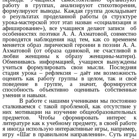
работу в группах, анализируют стихотворения,
формулируют выводы. Каждая группа докладывает
о результатах проделанной работы (в структуре
социализация и
урока-мастерской этот этап назван «
афиширование
»), все учащиеся делают записи об
особенностях поэтики А. А. Ахматовой, совместно
проводятся наблюдения над тем, как со временем
меняется образ лирической героини в поэзии А. А.
Ахматовой (от образа одинокой, не счастливой в
любви женщины к образу женщины-матери).
Обмениваясь информацией, учащиеся вынуждены
учиться формулировать свои мысли. Последняя
стадия урока – рефлексия – даёт им возможность
оценить как работу группы в целом, так и своё
поведение в группе, а значит, формируется
способность объективно оценивать собственные
умения и навыки.
В работе с нашими учениками мы постоянно
сталкиваемся с такой проблемой, как отсутствие у
них мотивации на изучение общеобразовательных
предметов. Чтобы сформировать интерес к
литературе как к учебному предмету, в своей работе
я иногда использую интерактивные игры, например,
игру «Шаг в правильном направлении». Суть игры