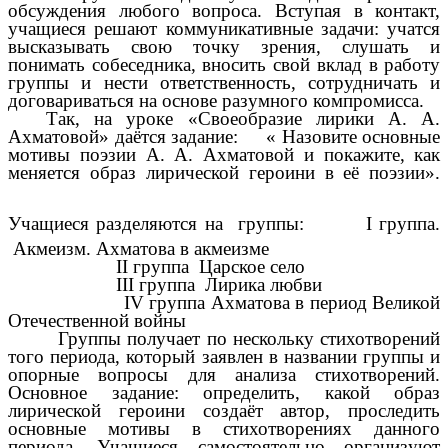
обсуждения любого вопроса. Вступая в контакт,
учащиеся решают коммуникативные задачи: учатся
высказывать свою точку зрения, слушать и
понимать собеседника, вносить свой вклад в работу
группы и нести ответственность, сотрудничать и
договариваться на основе разумного компромисса.
Так, на уроке «Своеобразие лирики А. А.
Ахматовой» даётся задание: « Назовите основные
мотивы поэзии А. А. Ахматовой и покажите, как
меняется образ лирической героини в её поэзии».
Учащиеся разделяются на группы:
I группа.
Акмеизм. Ахматова в акмеизме
II группа Царское село
III группа Лирика любви
IV группа Ахматова в период Великой
Отечественной войны
Группы получает по нескольку стихотворений
того периода, который заявлен в названии группы и
опорные вопросы для анализа стихотворений.
Основное задание: определить, какой образ
лирической героини создаёт автор, проследить
основные мотивы в стихотворениях данного
периода. Учащиеся самостоятельно организуют