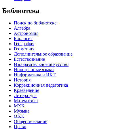
Библиотека
Поиск по библиотеке
Алгебра
Астрономия
Биология
География
Геометрия
Дополнительное образование
Естествознание
Изобразительное искусство
Иностранные языки
Информатика и ИКТ
История
Коррекционная педагогика
Краеведение
Литература
Математика
МХК
Музыка
ОБЖ
Обществознание
Право