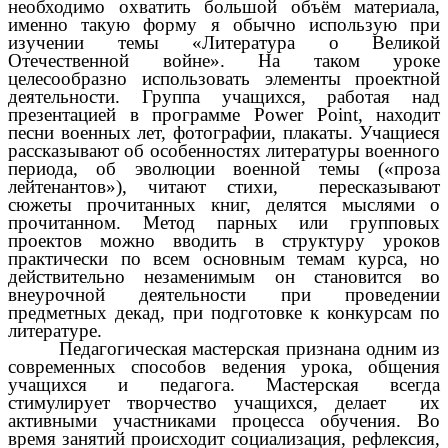
необходимо охватить большой объём материала,
именно такую форму я обычно использую при
изучении темы «Литература о Великой
Отечественной войне». На таком уроке
целесообразно использовать элементы проектной
деятельности. Группа учащихся, работая над
презентацией в программе Power Point, находит
песни военных лет, фотографии, плакаты. Учащиеся
рассказывают об особенностях литературы военного
периода, об эволюции военной темы («проза
лейтенантов»), читают стихи, пересказывают
сюжеты прочитанных книг, делятся мыслями о
прочитанном. Метод парных или групповых
проектов можно вводить в структуру уроков
практически по всем основным темам курса, но
действительно незаменимым он становится во
внеурочной деятельности при проведении
предметных декад, при подготовке к конкурсам по
литературе.
Педагогическая мастерская признана одним из
современных способов ведения урока, общения
учащихся и педагога. Мастерская всегда
стимулирует творчество учащихся, делает их
активными участниками процесса обучения. Во
время занятий происходит социализация, рефлексия,