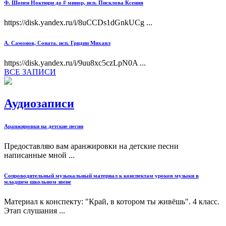
Ф. Шопен Ноктюрн до # минор, исп. Писклова Ксения
https://disk.yandex.ru/i/8uCCDs1dGnkUCg ...
А. Самонов, Соната. исп. Гридин Михаил
https://disk.yandex.ru/i/9uu8xc5czLpN0A ...
ВСЕ ЗАПИСИ
Аудиозаписи
Аранжировки на детские песни
Предоставляю вам аранжировки на детские песни
написанные мной ...
Сопроводительный музыкальный материал к конспектам уроков музыки в
младшем школьном звене
Материал к конспекту: "Край, в котором ты живёшь". 4 класс.
Этап слушания ...