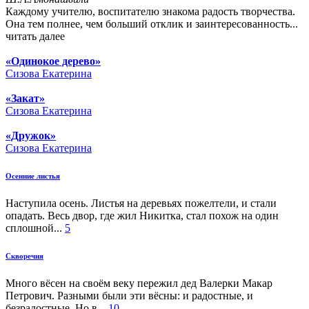
Каждому учителю, воспитателю знакома радость творчества.
Она тем полнее, чем больший отклик и заинтересованность
...
читать далее
«Одинокое дерево»
Сизова Екатерина
«Закат»
Сизова Екатерина
«Дружок»
Сизова Екатерина
Осенние листья
Наступила осень. Листья на деревьях пожелтели, и стали
опадать. Весь двор, где жил Никитка, стал похож на один
сплошной...
5
Скворечня
Много вёсен на своём веку пережил дед Валерки Макар
Петрович. Разными были эти вёсны: и радостные, и
безрадостные. Но в...
10