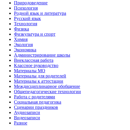
Природоведение
Психология
Родной язык и литература
Русский язык
Технология
Физика
Физкультура и спорт
Химия
Экология
Экономика
Администрирование школы
Внеклассная работа
Классное руководство
Материалы МО
Материалы для родителей
Материалы к аттестации
Междисциплинарное обобщение
Общепедагогические технологии
Работа с родителями
Социальная педагогика
Сценарии праздников
Аудиозаписи
Видеозаписи
Разное