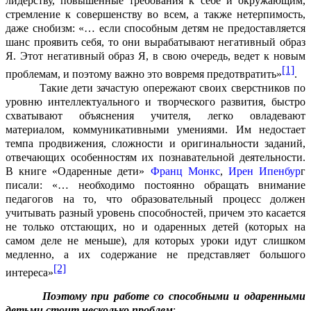
лидерству, повышенные требования к себе и окружающим,
стремление к совершенству во всем, а также нетерпимость,
даже снобизм: «
… если способным детям не предоставляется
шанс проявить себя, то они вырабатывают негативный образ
Я. Этот негативный образ Я, в свою очередь, ведет к новым
[1]
проблемам, и поэтому важно это вовремя предотвратить»
.
Такие дети зачастую опережают своих сверстников по
уровню интеллектуального и творческого развития, быстро
схватывают объяснения учителя, легко овладевают
материалом, коммуникативными умениями. Им недостает
темпа продвижения, сложности и оригинальности заданий,
отвечающих особенностям их познавательной деятельности.
В книге «Одаренные дети»
Франц Монкс
,
Ирен Ипенбур
г
писали: «
… необходимо постоянно обращать внимание
педагогов на то, что образовательный процесс должен
учитывать разный уровень способностей, причем это касается
не только отстающих, но и одаренных детей (которых на
самом деле не меньше), для которых уроки идут слишком
медленно, а их содержание не представляет большого
[2]
интереса»
Поэтому при работе со способными и одаренными
детьми стоит несколько проблем
: