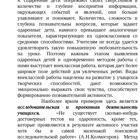
Одаренные дети опережают своих сверстников в
количестве и глубине восприятия информации,
окружающих событий и явлений, они больше
улавливают и понимают. Количество, сложность и
глубина познавательны вопросов, которые задают
одаренные дети, намного превышают аналогичные
показатели, характеризующие их одноклассников со
средними способностями. Учителям не всегда удается
удовлетворить такую повышенную любознательность
на уроке. Поэтому важным этапом выявления
одаренных детей и одновременно методом работы с
ними выступает внеклассная работа, которая дает более
широкое поле действий для увлеченных ребят. Виды
внеклассной работы нацелены на развитие у учащихся
творческих способностей, дают возможность
эмоционально выражать свои чувства, способствуют
формированию познавательной активности.
Наиболее ярким примером здесь является
исследовательская и проектная деятельность
учащихся.
«Не существует сколько-нибудь
достоверных тестов на одаренность, кроме тех,
которые проявляются в результате активного участия
хотя бы в самой маленькой поисковой
исследовательской работе» (А.Н.Колмогоров). Метод