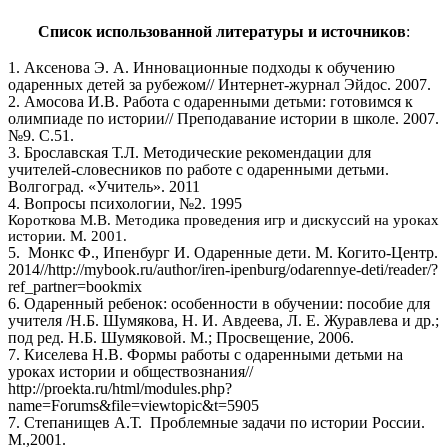
Список использованной литературы и источников
:
1. Аксенова Э. А. Инновационные подходы к обучению
одаренных детей за рубежом// Интернет-журнал Эйдос. 2007.
2. Амосова И.В. Работа с одаренными детьми: готовимся к
олимпиаде по истории// Преподавание истории в школе. 2007.
№9. С.51.
3. Брославская Т.Л. Методические рекомендации для
учителей-словесников по работе с одаренными детьми.
Волгоград. «Учитель». 2011
4. Вопросы психологии, №2. 1995
Короткова М.В. Методика проведения игр и дискуссий на уроках
истории. М. 2001.
5. Монкс Ф., Ипенбург И. Одаренные дети. М.
Когито-Центр
.
2014//http://mybook.ru/author/iren-ipenburg/odarennye-deti/reader/?
ref_partner=bookmix
6. Одаренный ребенок: особенности в обучении: пособие для
учителя /Н.Б. Шумякова, Н. И. Авдеева, Л. Е. Журавлева и др.;
под ред. Н.Б. Шумяковой. М.; Просвещение, 2006.
7. Киселева Н.В. Формы работы с одаренными детьми на
уроках истории и обществознания//
http://proekta.ru/html/modules.php?
name=Forums&file=viewtopic&t=5905
7. Степанищев А.Т. Проблемные задачи по истории России.
М.,2001.