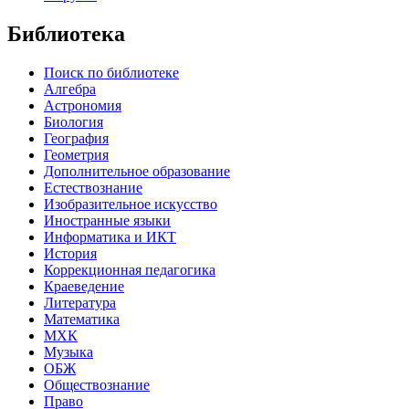
Библиотека
Поиск по библиотеке
Алгебра
Астрономия
Биология
География
Геометрия
Дополнительное образование
Естествознание
Изобразительное искусство
Иностранные языки
Информатика и ИКТ
История
Коррекционная педагогика
Краеведение
Литература
Математика
МХК
Музыка
ОБЖ
Обществознание
Право