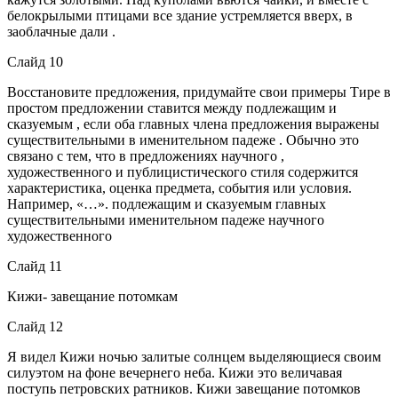
белокрылыми птицами все здание устремляется вверх, в
заоблачные дали .
Слайд 10
Восстановите предложения, придумайте свои примеры Тире в
простом предложении ставится между подлежащим и
сказуемым , если оба главных члена предложения выражены
существительными в именительном падеже . Обычно это
связано с тем, что в предложениях научного ,
художественного и публицистического стиля содержится
характеристика, оценка предмета, события или условия.
Например, «…». подлежащим и сказуемым главных
существительными именительном падеже научного
художественного
Слайд 11
Кижи- завещание потомкам
Слайд 12
Я видел Кижи ночью залитые солнцем выделяющиеся своим
силуэтом на фоне вечернего неба. Кижи это величавая
поступь петровских ратников. Кижи завещание потомков