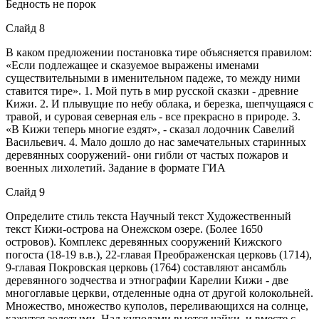
Бедность не порок
Слайд 8
В каком предложении постановка тире объясняется правилом:
«Если подлежащее и сказуемое выражены именами
существительными в именительном падеже, то между ними
ставится тире». 1. Мой путь в мир русской сказки - древние
Кижи. 2. И плывущие по небу облака, и березка, шепчущаяся с
травой, и суровая северная ель - все прекрасно в природе. 3.
«В Кижи теперь многие ездят», - сказал лодочник Савелий
Васильевич. 4. Мало дошло до нас замечательных старинных
деревянных сооружений- они гибли от частых пожаров и
военных лихолетий. Задание в формате ГИА
Слайд 9
Определите стиль текста Научный текст Художественный
текст Кижи-острова на Онежском озере. (Более 1650
островов). Комплекс деревянных сооружений Кижского
погоста (18-19 в.в.), 22-главая Преображенская церковь (1714),
9-главая Покровская церковь (1764) составляют ансамбль
деревянного зодчества и этнографии Карелии Кижи - две
многоглавые церкви, отделенные одна от другой колокольней.
Множество, множество куполов, переливающихся на солнце,
кажутся золотыми. Над куполами вьются чайки, и вместе с