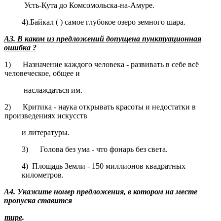
Усть-Кута до Комсомольска-на-Амуре.
4).Байкал ( ) самое глубокое озеро земного шара.
АЗ. В каком из предложений допущена пунктуационная
ошибка ?
1) Назначение каждого человека - развивать в себе всё
человеческое, об­щее и
наслаждаться им.
2) Критика - наука открывать красоты и недостатки в
произведениях ис­кусств
и литературы.
3) Голова без ума - что фонарь без света.
4) Площадь Земли - 150 миллионов квадратных
километров.
А4. Укажите номер предложения, в котором на месте
пропуска
ста­вится
тире
.