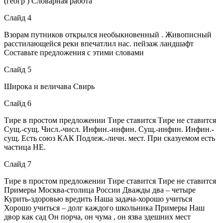
(геогр ) Словарная работа
Слайд 4
Взорам путников открылся необыкновенный . Живописный
расстилающейся реки впечатлил нас. пейзаж ландшафт
Составьте предложения с этими словами
Слайд 5
Широка и величава Свирь
Слайд 6
Тире в простом предложении Тире ставится Тире не ставится
Сущ.-сущ. Числ.-числ. Инфин.-инфин. Сущ.-инфин. Инфин.-
сущ. Есть союз КАК Подлеж.-личн. мест. При сказуемом есть
частица НЕ.
Слайд 7
Тире в простом предложении Тире ставится Тире не ставится
Примеры Москва-столица России Дважды два – четыре
Курить-здоровью вредить Наша задача-хорошо учиться
Хорошо учиться – долг каждого школьника Примеры Наш
двор как сад Он порча, он чума , он язва здешних мест