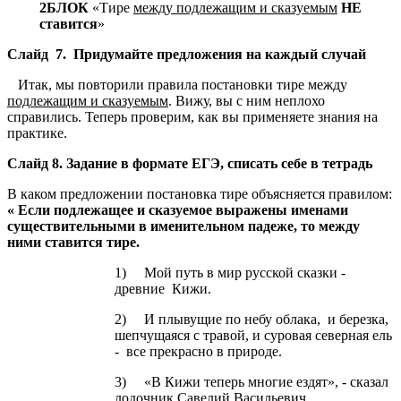
2
БЛОК
«Тире
между подлежащим и сказуемым
НЕ
ставится
»
Слайд 7.
Придумайте предложения на каждый случай
Итак, мы повторили правила постановки тире между
подлежащим и ска­
зуемым
. Вижу, вы с ним неплохо
справились. Теперь проверим, как вы приме­няете знания на
практике.
Слайд 8.
Задание в формате ЕГЭ, списать себе в тетрадь
В каком предложении постановка тире объясняется правилом:
« Если подлежащее и сказуемое выражены именами
существительными в именительном падеже, то между
ними ставится тире.
1) Мой путь в мир русской сказки -
древние Кижи.
2) И плывущие по небу облака, и березка,
шепчущаяся с травой, и суровая северная ель
- все прекрасно в природе.
3) «В Кижи теперь многие ездят», - сказал
лодочник Савелий Васильевич.