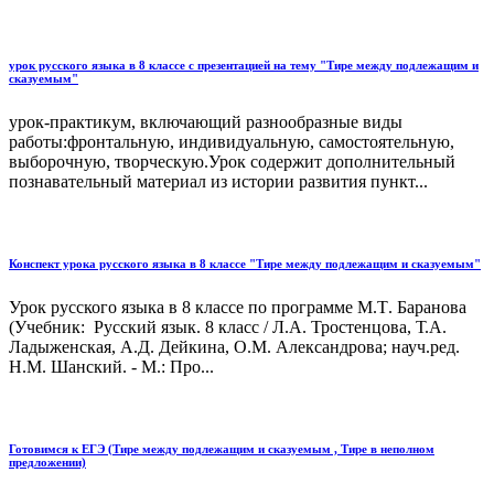
урок русского языка в 8 классе с презентацией на тему "Тире между подлежащим и
сказуемым"
урок-практикум, включающий разнообразные виды
работы:фронтальную, индивидуальную, самостоятельную,
выборочную, творческую.Урок содержит дополнительный
познавательный материал из истории развития пункт...
Конспект урока русского языка в 8 классе "Тире между подлежащим и сказуемым"
Урок русского языка в 8 классе по программе М.Т. Баранова
(Учебник: Русский язык. 8 класс / Л.А. Тростенцова, Т.А.
Ладыженская, А.Д. Дейкина, О.М. Александрова; науч.ред.
Н.М. Шанский. - М.: Про...
Готовимся к ЕГЭ (Тире между подлежащим и сказуемым , Тире в неполном
предложении)