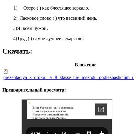
1) Озеро ( ) как блестящее зеркало.
2) Ласковое слово ( ) что весенний день.
3)Я всем чужой.
4)Труд ( ) самое лучшее лекарство.
Скачать:
Вложение
prezentaciya_k_uroku__v_8_klasse_tire_mezhdu_podlezhashchim_
Предварительный просмотр: