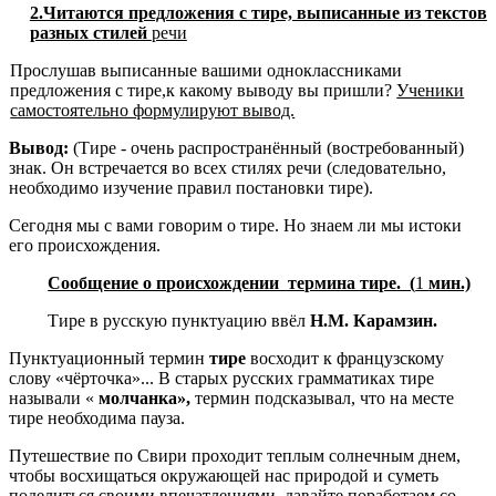
2.Читаются предложения с тире, выписанные из текстов
разных сти­лей
речи
Прослушав выписанные вашими одноклассниками
предложения с тире,к какому выводу вы пришли?
Ученики
самостоятельно формулируют вывод.
Вывод:
(Тире - очень распространённый (востребованный)
знак. Он встречается во всех стилях речи (следовательно,
необходимо изучение правил постановки тире).
Сегодня мы с вами говорим о тире. Но знаем ли мы истоки
его происхожде­ния.
Сообщение о происхождении термина тире. (
1
мин.)
Тире в русскую пунктуацию ввёл
Н.М. Карамзин.
Пунктуационный термин
тире
восходит к французскому
слову «чёр­точка»... В старых русских грамматиках тире
называли «
молчанка»,
термин подсказывал, что на месте
тире необходима пауза.
Путешествие по Свири проходит теплым солнечным днем,
чтобы восхищаться окружающей нас природой и суметь
поделиться своими впечатлениями, давайте поработаем со