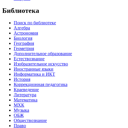
Библиотека
Поиск по библиотеке
Алгебра
Астрономия
Биология
География
Геометрия
Дополнительное образование
Естествознание
Изобразительное искусство
Иностранные языки
Информатика и ИКТ
История
Коррекционная педагогика
Краеведение
Литература
Математика
МХК
Музыка
ОБЖ
Обществознание
Право