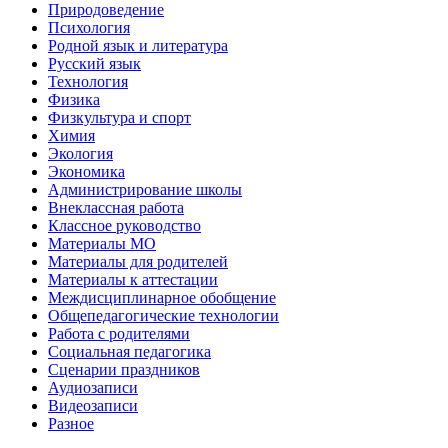
Природоведение
Психология
Родной язык и литература
Русский язык
Технология
Физика
Физкультура и спорт
Химия
Экология
Экономика
Администрирование школы
Внеклассная работа
Классное руководство
Материалы МО
Материалы для родителей
Материалы к аттестации
Междисциплинарное обобщение
Общепедагогические технологии
Работа с родителями
Социальная педагогика
Сценарии праздников
Аудиозаписи
Видеозаписи
Разное