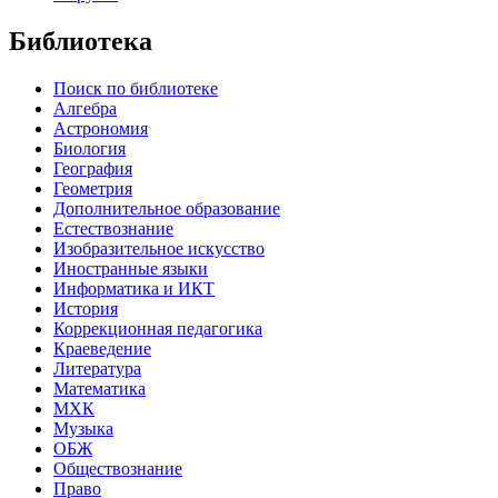
Библиотека
Поиск по библиотеке
Алгебра
Астрономия
Биология
География
Геометрия
Дополнительное образование
Естествознание
Изобразительное искусство
Иностранные языки
Информатика и ИКТ
История
Коррекционная педагогика
Краеведение
Литература
Математика
МХК
Музыка
ОБЖ
Обществознание
Право