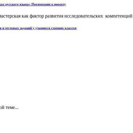
ках русского языка» Презентация к проекту
астерская как фактор развития исследовательских компетенций н
в и тестовых заданий у учащихся старших классов
й теме...