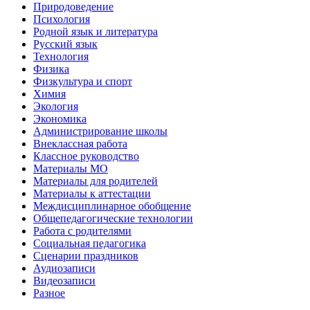
Природоведение
Психология
Родной язык и литература
Русский язык
Технология
Физика
Физкультура и спорт
Химия
Экология
Экономика
Администрирование школы
Внеклассная работа
Классное руководство
Материалы МО
Материалы для родителей
Материалы к аттестации
Междисциплинарное обобщение
Общепедагогические технологии
Работа с родителями
Социальная педагогика
Сценарии праздников
Аудиозаписи
Видеозаписи
Разное