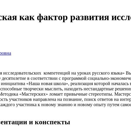
кая как фактор развития иссл
ровна
тия исследовательских компетенций на уроках русского языка»
е десятилетие в соответствии с программой социально-экономич
инициатива «Наша новая школа», реализация которой началась в
способные творчески мыслить, находить нестандартные решения
етодика «Мастерских» ломает привычные стереотипы. Мастерска
ьность участников направлена на познание, поиск ответов на и
 каждого участника к новому знанию и новому опыту путем само
езентации и конспекты