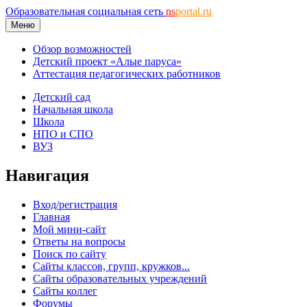
Образовательная социальная сеть
ns
portal.ru
Меню
Обзор возможностей
Детский проект «Алые паруса»
Аттестация педагогических работников
Детский сад
Начальная школа
Школа
НПО и СПО
ВУЗ
Навигация
Вход/регистрация
Главная
Мой мини-сайт
Ответы на вопросы
Поиск по сайту
Сайты классов, групп, кружков...
Сайты образовательных учреждений
Сайты коллег
Форумы