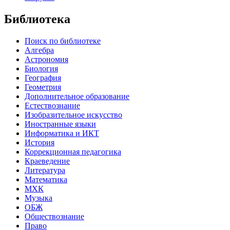
Библиотека
Поиск по библиотеке
Алгебра
Астрономия
Биология
География
Геометрия
Дополнительное образование
Естествознание
Изобразительное искусство
Иностранные языки
Информатика и ИКТ
История
Коррекционная педагогика
Краеведение
Литература
Математика
МХК
Музыка
ОБЖ
Обществознание
Право