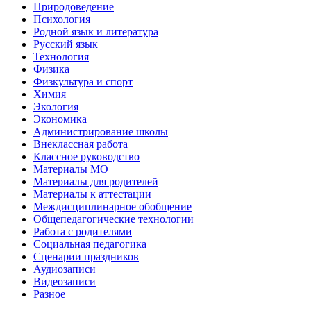
Природоведение
Психология
Родной язык и литература
Русский язык
Технология
Физика
Физкультура и спорт
Химия
Экология
Экономика
Администрирование школы
Внеклассная работа
Классное руководство
Материалы МО
Материалы для родителей
Материалы к аттестации
Междисциплинарное обобщение
Общепедагогические технологии
Работа с родителями
Социальная педагогика
Сценарии праздников
Аудиозаписи
Видеозаписи
Разное