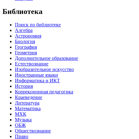
Библиотека
Поиск по библиотеке
Алгебра
Астрономия
Биология
География
Геометрия
Дополнительное образование
Естествознание
Изобразительное искусство
Иностранные языки
Информатика и ИКТ
История
Коррекционная педагогика
Краеведение
Литература
Математика
МХК
Музыка
ОБЖ
Обществознание
Право