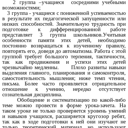
2 группа –учащиеся сосредними учебными
возможностями;
3 группа - учащиеся с пониженной успеваемостью
в результате их педагогической запущенности или
низких способностей. Значительную трудность при
подготовке к дифференцированной работе
представляет 3 группа школьников.Учитывая
особенности памяти этих детей, необходимо
постоянно возвращаться к изученному правилу,
повторять его, доведя до автоматизма. Работа с этой
группой требует большого терпения, тактичности,
так как продвижения и успехи этих детей
чрезвычайно медленны. Плохо развиты навыки
выделения главного, планирования и самоконтроля,
самостоятельность мышления; ниже темп чтения,
письма. Более часто проявляется отрицательное
отношение к учению, нередко отсутствует
сознательная дисциплина.
Обобщение и систематизацию по какой-либо
теме можно провести в форме урока-зачета. На
таком уроке не только проверяется уровень умений
и навыков учащихся, расширяется кругозор ребят,
так как в ходе подготовки к ней они изучают не
только теоретический материал, но используют