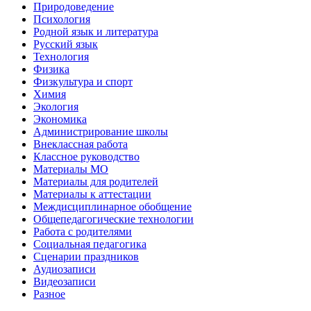
Природоведение
Психология
Родной язык и литература
Русский язык
Технология
Физика
Физкультура и спорт
Химия
Экология
Экономика
Администрирование школы
Внеклассная работа
Классное руководство
Материалы МО
Материалы для родителей
Материалы к аттестации
Междисциплинарное обобщение
Общепедагогические технологии
Работа с родителями
Социальная педагогика
Сценарии праздников
Аудиозаписи
Видеозаписи
Разное