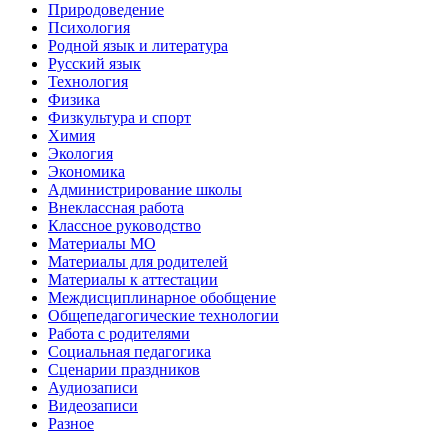
Природоведение
Психология
Родной язык и литература
Русский язык
Технология
Физика
Физкультура и спорт
Химия
Экология
Экономика
Администрирование школы
Внеклассная работа
Классное руководство
Материалы МО
Материалы для родителей
Материалы к аттестации
Междисциплинарное обобщение
Общепедагогические технологии
Работа с родителями
Социальная педагогика
Сценарии праздников
Аудиозаписи
Видеозаписи
Разное