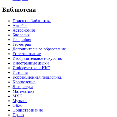
Библиотека
Поиск по библиотеке
Алгебра
Астрономия
Биология
География
Геометрия
Дополнительное образование
Естествознание
Изобразительное искусство
Иностранные языки
Информатика и ИКТ
История
Коррекционная педагогика
Краеведение
Литература
Математика
МХК
Музыка
ОБЖ
Обществознание
Право