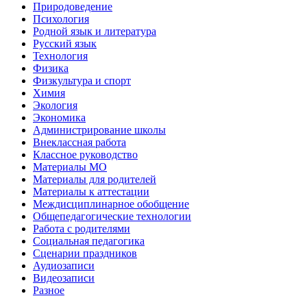
Природоведение
Психология
Родной язык и литература
Русский язык
Технология
Физика
Физкультура и спорт
Химия
Экология
Экономика
Администрирование школы
Внеклассная работа
Классное руководство
Материалы МО
Материалы для родителей
Материалы к аттестации
Междисциплинарное обобщение
Общепедагогические технологии
Работа с родителями
Социальная педагогика
Сценарии праздников
Аудиозаписи
Видеозаписи
Разное