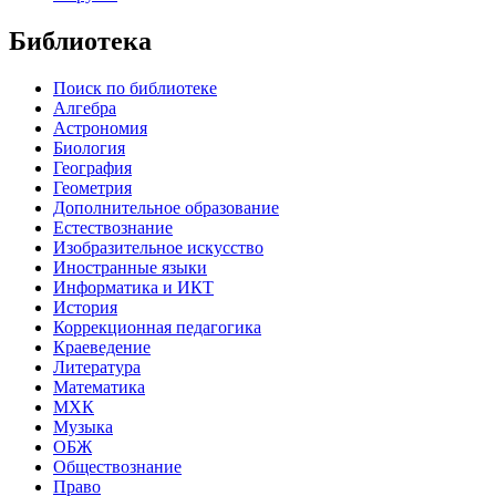
Библиотека
Поиск по библиотеке
Алгебра
Астрономия
Биология
География
Геометрия
Дополнительное образование
Естествознание
Изобразительное искусство
Иностранные языки
Информатика и ИКТ
История
Коррекционная педагогика
Краеведение
Литература
Математика
МХК
Музыка
ОБЖ
Обществознание
Право