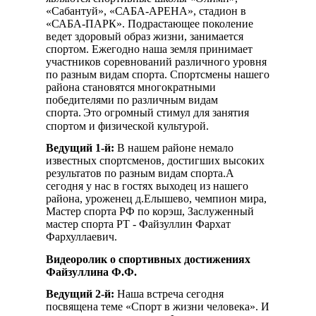
«Сабантуй», «САБА-АРЕНА», стадион в
«САБА-ПАРК». Подрастающее поколение
ведет здоровый образ жизни, занимается
спортом. Ежегодно наша земля принимает
участников соревнований различного уровня
по разным видам спорта. Спортсмены нашего
района становятся многократными
победителями по различным видам
спорта.
Это огромный стимул для занятия
спортом и физической культурой.
Ведущий 1-й:
В нашем районе немало
известных спортсменов, достигших высоких
результатов по разным видам спорта.А
сегодня у нас в гостях выходец из нашего
района, уроженец д.Елышево, чемпион мира,
Мастер спорта РФ по корэш, Заслуженный
мастер спорта РТ - Файзуллин Фархат
Фархуллаевич.
Видеоролик о спортивных достижениях
Файзуллина Ф.Ф.
Ведущий 2-й:
Наша встреча сегодня
посвящена теме «Спорт в жизни человека». И