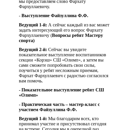
мы предоставляем слово Фархату
Фархуллаевичу.
-
Выступление Файзуллина Ф.Ф.
Ведущий 1-й:
А сейчас каждый из вас может
задать интересующий его вопрос Фархату
Фархуллаевичу (
Вопросы ребят Мастеру
спорта)
Ведущий 2-й:
Сейчас вы увидите
показательное выступление воспитанников
секции «Корэш» СШ «Олимп», а затем вы
сами сможете попробовать свои силы,
поучиться у ребят несложным приемам,
Фархат Фархуллаевич с радостью согласился
вам помочь.
- Показательное выступление ребят СШ
«Олимп»
- Практическая часть – мастер-класс с
участием Файзуллина Ф.Ф.
Ведущий 1-й:
Мы благодарим всех, кто
принимал участие и присутствовал сегодня
на встрече. Сегодня мы в очередной раз