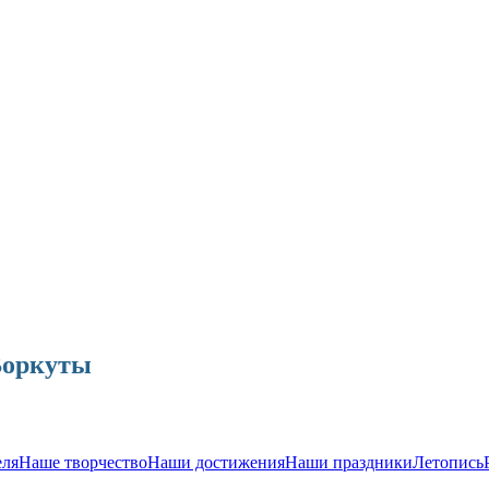
Воркуты
еля
Наше творчество
Наши достижения
Наши праздники
Летопись