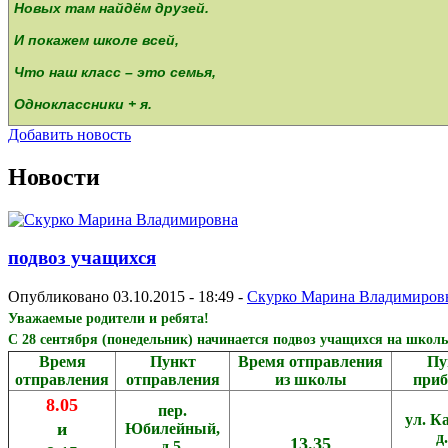
Новых там найдём друзей.
И покажем школе всей,
Что наш класс – это семья,
Одноклассники + я.
Добавить новость
Новости
подвоз учащихся
Опубликовано 03.10.2015 - 18:49 -
Скурко Марина Владимиров
Уважаемые родители и ребята!
С 28 сентября (понедельник) начинается подвоз учащихся на школ
Время
Пункт
Время отправления
Пу
отправления
отправления
из школы
при
8.05
пер.
ул. К
и
Юбилейный,
д
13.35
д.5