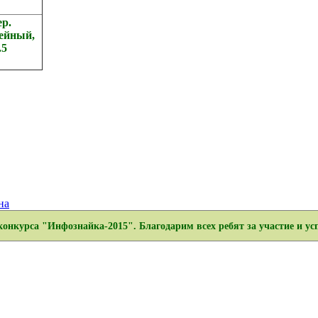
ер.
ейный,
.5
на
нкурса "Инфознайка-2015". Благодарим всех ребят за участие и ус