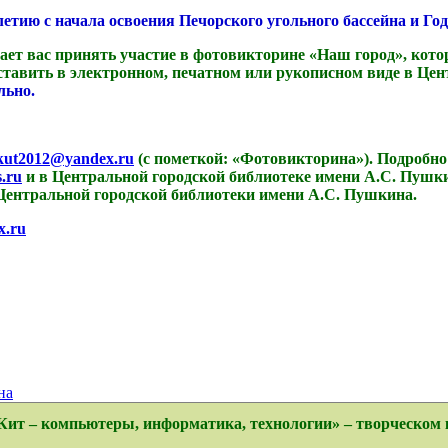
етию с начала освоения Печорского угольного бассейна и Го
вас принять участие в фотовикторине «Наш город», которая 
дставить в электронном, печатном или рукописном виде в Це
льно.
kut2012@yandex.ru
(с пометкой: «Фотовикторина»). Подробн
.ru
и в Центральной городской библиотеке имени А.С. Пуш
Центральной городской библиотеки имени А.С. Пушкина.
x.ru
на
«Кит – компьютеры, информатика, технологии» – творческом