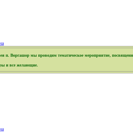
на
узея п. Воргашор мы проводим тематическое мероприятие, посвящен
тры и все желающие.
на