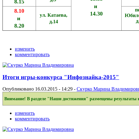
8.15
и
п
8.10
14.30
ул. Катаева,
Юбил
и
д
д.14
8.20
изменить
комментировать
Итоги игры-конкурса "Инфознайка-2015"
Опубликовано 16.03.2015 - 14:29 -
Скурко Марина Владимиров
Внимание! В разделе "Наши достижения" размещены результаты ко
изменить
комментировать