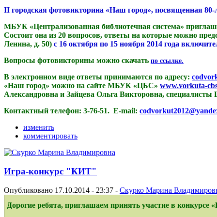
II городская фотовикторина «Наш город», посвященная 80-л
МБУК «Централизованная библиотечная система» приглашает 
Состоит она из 20 вопросов, ответы на которые можно пре
Ленина, д. 50)
с 16 октября по 15 ноября 2014 года включите
Вопросы фотовикторины можно скачать
по ссылке.
В электронном виде ответы принимаются по адресу:
codvor
«Наш город» можно на сайте МБУК «ЦБС»
www.vorkuta-cbs
Александровна и Зайцева Ольга Викторовна, специалисты 
Контактный телефон: 3-76-51. E-mail:
codvorkut2012@yande
изменить
комментировать
Игра-конкурс "КИТ"
Опубликовано 17.10.2014 - 23:37 -
Скурко Марина Владимиров
Дорогие ребята, приглашаем принять участие в конкурсе 