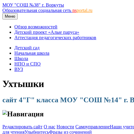
МОУ "СОШ №38" г. Воркуты
Образовательная социальная сеть
ns
portal.ru
Меню
Обзор возможностей
Детский проект «Алые паруса»
Аттестация педагогических работников
Детский сад
Начальная школа
Школа
НПО и СПО
ВУЗ
Ухтышки
сайт 4"Г" класса МОУ "СОШ №14" г. 
Навигация
Редактировать сайт
О нас
Новости
Самоуправление
Наши учит
для чтения
Улыбнитесь
Фразы из сочинений