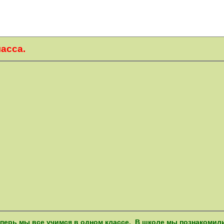
ласса.
теперь мы все учимся в одном классе. В школе мы познакоми