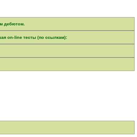
ым дебютом.
я on-line тесты (по ссылкам):