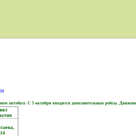
на
ьном автобусе. С 5 октября вводятся дополнительные рейсы.
Движени
нкт
бытия
атаева,
.14