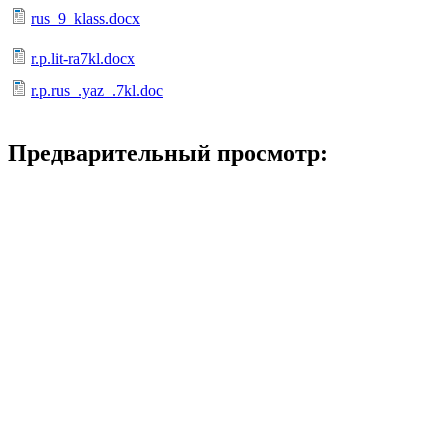
rus_9_klass.docx
r.p.lit-ra7kl.docx
r.p.rus_.yaz_.7kl.doc
Предварительный просмотр: