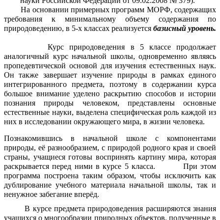
науки Российской Федерации от 09.02.2008 № 379).
На основании примерных программ МОРФ, содержащих
требования к минимальному объему содержания по
природоведению, в 5-х классах реализуется
базисный уровень.
Курс природоведения в 5 классе продолжает
аналогичный курс начальной школы, одновременно являясь
пропедевтической основой для изучения естественных наук.
Он также завершает изучение природы в рамках единого
интегрированного предмета, поэтому в содержании курса
большое внимание уделено раскрытию способов и истории
познания природы человеком, представлены основные
естественные науки, выделена специфическая роль каждой из
них в исследовании окружающего мира, в жизни человека.
Познакомившись в начальной школе с компонентами
природы, её разнообразием, с природой родного края и своей
страны, учащиеся готовы воспринять картину мира, которая
раскрывается перед ними в курсе 5 класса. При этом
программа построена таким образом, чтобы исключить как
дублирование учебного материала начальной школы, так и
ненужное забегание вперёд.
В курсе предмета природоведения расширяются знания
учащихся о многообразии природных объектов, полученные в