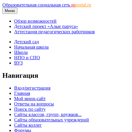
Образовательная социальная сеть
ns
portal.ru
Меню
Обзор возможностей
Детский проект «Алые паруса»
Аттестация педагогических работников
Детский сад
Начальная школа
Школа
НПО и СПО
ВУЗ
Навигация
Вход/регистрация
Главная
Мой мини-сайт
Ответы на вопросы
Поиск по сайту
Сайты классов, групп, кружков...
Сайты образовательных учреждений
Сайты коллег
Форумы