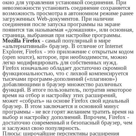
окно для управления установкой соединения. При
невозможности установить соединение сохраняется
возможность просмотра в автономном режиме ранее
загруженных Web-документов. При наличии
соединения после запуска программы на экране
появится так называемая «домашняя», или основная,
страница, выбранная при настройке программы.
Mozilla Firefox
- самый популярный в мире
«альтернативный» браузер. В отличие от Internet
Explorer, Firefox - это приложение с открытым кодом
(open source), которое, при необходимости, можно
легко модифицировать для собственных нужд.
Firefox изначально обладает достаточно скромной
функциональностью, что с лихвой компенсируется
тысячами программ-дополнений («плагинов»)
добавляющими в браузер множество различных
функций. В итоге пользователь, потратив некоторое
время на отбор и настройку этих расширений,
может «собрать» на основе Firefox свой идеальный
браузер. В этом заключается и основной минус
программы - не все горят желанием тратить время на
выбор и настройку дополнений. Впрочем, Firefox -
достаточно современный и безопасный браузер, чем
и заслужил свою популярность.
Плюсы: широчайшие перспективы расширения