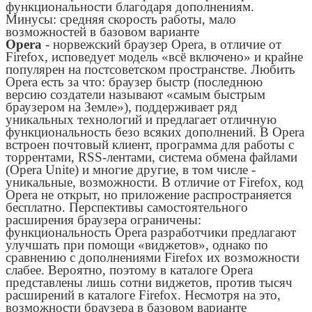
функциональности благодаря дополнениям.
Минусы: средняя скорость работы, мало
возможностей в базовом варианте
Opera
- норвежский браузер Opera, в отличие от
Firefox, исповедует модель «всё включено» и крайне
популярен на постсоветском пространстве. Любить
Opera есть за что: браузер быстр (последнюю
версию создатели называют «самым быстрым
браузером на Земле»), поддерживает ряд
уникальных технологий и предлагает отличную
функциональность безо всяких дополнений. В Opera
встроен почтовый клиент, программа для работы с
торрентами, RSS-лентами, система обмена файлами
(Opera Unite) и многие другие, в том числе -
уникальные, возможности. В отличие от Firefox, код
Opera не открыт, но приложение распространяется
бесплатно. Перспективы самостоятельного
расширения браузера ограничены:
функциональность Opera разработчики предлагают
улучшать при помощи «виджетов», однако по
сравнению с дополнениями Firefox их возможности
слабее. Вероятно, поэтому в каталоге Opera
представлены лишь сотни виджетов, против тысяч
расширений в каталоге Firefox. Несмотря на это,
возможности браузера в базовом варианте