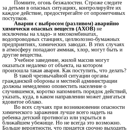
Помните, огонь безжалостен. Строже следите
за детьми в опасных ситуациях, контролируйте их
каждое действие, предостерегайте от опрометчивых
поступков.
Аварии с выбросом (разливом) аварийно
химически опасных веществ (АХОВ)
не
исключены на хладо- и мясокомбинатах,
водопроводных станциях, целлюлозно-бумажных
предприятиях, химических заводах. В этих случаях
в атмосферу попадают аммиак, хлор, могут быть и
другие вещества.
Учебное заведение, жилой массив могут
оказаться недалеко от объекта,
на
котором
произошла такая авария. Как поступить, что делать?
В такой чрезвычайной ситуации органы
гражданской обороны и местной администрации
должны немедленно оповестить население о
случившемся, коротко напомнить порядок действий,
указать, куда, в каком направлении может двигаться
ядовитое облако.
Во всех случаях при возникновении опасности
химического заражения лучше всего надеть на
ребенка детский противогаз или укрыться в
ближайшем убежище. Но не всегда это возможно.
Больше вероятности, что придется срочно выходить