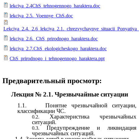
lekciya_2.4ChS_tehnogennogo_haraktera.doc
lekciya_2.5._Voennye_ChS.doc
Lekciya_2.4._2.6_lekciya_2.1._chrezvychaynye_situacii_Ponyatiya_i_
lekciya_2.6._ChS_prirodnogo_haraktera.doc
lekciya_2.7.ChS_ekologicheskogo_haraktera.doc
ChS_prirodnogo_i_tehnogennogo_haraktera.ppt
Предварительный просмотр:
Лекция № 2.1. Чрезвычайные ситуации
1.1. Понятие чрезвычайной ситуации,
классификации ЧС.
Характеристика чрезвычайных
ситуаций.
Предупреждение и ликвидация
чрезвычайных ситуаций.
1.4. Защита детей в чрезвычайных ситуациях.