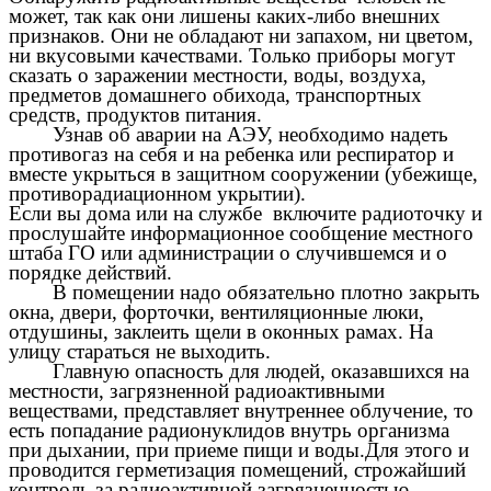
может, так как они лишены каких-либо внешних
признаков. Они не обладают ни запахом, ни цветом,
ни вкусовыми качествами. Только приборы могут
сказать о заражении местности, воды, воздуха,
предметов домашнего обихода, транспортных
средств, продуктов питания.
Узнав об аварии на АЭУ, необходимо надеть
противогаз на себя и на ребенка или респиратор и
вместе укрыться в защитном сооружении (убежище,
противорадиационном укрытии).
Если вы дома или на службе включите радиоточку и
прослушайте информационное сообщение местного
штаба ГО или администрации о случившемся и о
порядке действий.
В помещении надо обязательно плотно закрыть
окна, двери, форточки, вентиляционные люки,
отдушины, заклеить щели в оконных рамах. На
улицу стараться не выходить.
Главную опасность для людей, оказавшихся на
местности, загрязненной радиоактивными
веществами, представляет внутреннее облучение, то
есть попадание радионуклидов внутрь организма
при дыхании, при приеме пищи и воды.Для этого и
проводится герметизация помещений, строжайший
контроль за радиоактивной загрязненностью