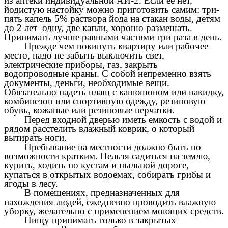
из аптеки индивидуальной АИ-2. Если её нет,
йодистую настойку можно приготовить самим: три-
пять капель 5% раствора йода на стакан воды, детям
до 2 лет одну, две капли, хорошо размешать.
Принимать лучше равными частями три раза в день.
Прежде чем покинуть квартиру или рабочее
место, надо не забыть выключить свет,
электрические приборы, газ, закрыть
водопроводные краны. С собой непременно взять
документы, деньги, необходимые вещи.
Обязательно надеть плащ с капюшоном или накидку,
комбинезон или спортивную одежду, резиновую
обувь, кожаные или резиновые перчатки.
Перед входной дверью иметь емкость с водой и
рядом расстелить влажный коврик, о который
вытирать ноги.
Пребывание на местности должно быть по
возможности кратким. Нельзя садиться на землю,
курить, ходить по кустам и пыльной дороге,
купаться в открытых водоемах, собирать грибы и
ягоды в лесу.
В помещениях, предназначенных для
нахождения людей, ежедневно проводить влажную
уборку, желательно с применением моющих средств.
Пищу принимать только в закрытых