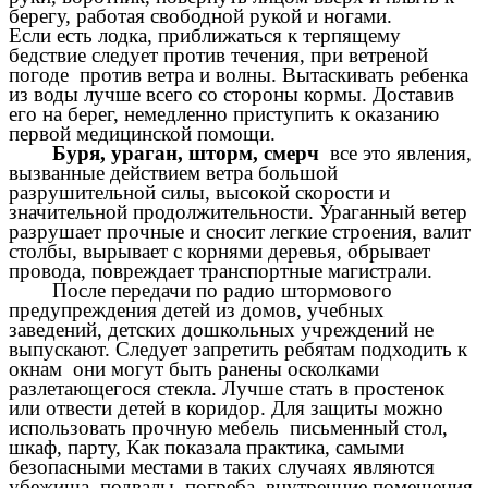
берегу, работая свободной рукой и ногами.
Если есть лодка, приближаться к терпящему
бедствие следует против течения, при ветреной
погоде против ветра и волны. Вытаскивать ребенка
из воды лучше всего со стороны кормы. Доставив
его на берег, немедленно приступить к оказанию
первой медицинской помощи.
Буря, ураган, шторм, смерч
все это явления,
вызванные действием ветра большой
разрушительной силы, высокой скорости и
значительной продолжительности. Ураганный ветер
разрушает прочные и сносит легкие строения, валит
столбы, вырывает с корнями деревья, обрывает
провода, повреждает транспортные магистрали.
После передачи по радио штормового
предупреждения детей из домов, учебных
заведений, детских дошкольных учреждений не
выпускают. Следует запретить ребятам подходить к
окнам они могут быть ранены осколками
разлетающегося стекла. Лучше стать в простенок
или отвести детей в коридор. Для защиты можно
использовать прочную мебель письменный стол,
шкаф, парту, Как показала практика, самыми
безопасными местами в таких случаях являются
убежища, подвалы, погреба, внутренние помещения