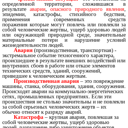
определенной территории, сложившаяся в
результате
аварии
,
опасного природного явления
,
эпидемии,
катастрофы, стихийного бедствия,
применения современных средств
поражения
которые могут повлечь или повлекли за
собой человеческие жертвы, ущерб здоровью людей
или окружающей
природной
среде, значительные
материальные потери и нарушение условий
жизнедеятельности людей.
Авария
(производственная, транспортная)
-
экстремальное событие техногенного характера,
происшедшее в результате внешних воздействий или
внутренних сбоев в работе или отказе элементов
технических средств, зданий, сооружений,
приведшее к человеческим жертвам.
Производственная авария
– это повреждение
машины, станка, оборудования, здания, сооружения.
Происходят аварии на коммунально-энергетических
сетях, промышленных предприятиях. Если эти
происшествия не столько значительны и не повлекли
за собой серьезных человеческих жертв – их
обычно относят к разряду аварий.
Катастрофа
– крупная авария, повлекшая за
собой человеческие жертвы, ущерб здоровью
людей, разрушение либо уничтожение объектов,