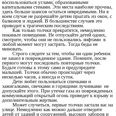
воспользоваться углами, образованными
капитальными стенами. Эти места наиболее прочны,
здесь больше шансов остаться невредимыми. Ни в
коем случае не разрешайте детям прыгать из окон, с
балконов и лоджий. В большинстве случаев это
приводит к трагическим последствиям.
Как только толчки прекратятся, немедленно
покиньте помещение. Не отпускайте детей одних,
смотрите, чтобы они не пользовались лифтами в
любой момент могут застрять. Тогда беды не
миновать.
Строго следите за тем, чтобы ни один ребенок
не зашел в поврежденное здание. Помните, после
первого могут последовать повторные толчки.
Будьте готовы к этому сами и предупредите
малышей. Толчки обычно происходят через
несколько часов, а иногда и суток.
Дети любят пользоваться спичками и
зажигалками, свечками и горящими лучинками не
допускайте этого. При утечке газа из поврежденных
коммуникаций открытый огонь приведет к взрыву и
дополнительным жертвам.
Может случиться, первые толчки застали вас на
улице. Немедленно как можно дальше отведите
детей от зданий и сооружений, высоких заборов и