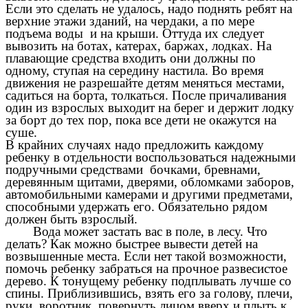
Если это сделать не удалось, надо поднять ребят на
верхние этажи зданий, на чердаки, а по мере
подъема воды и на крыши. Оттуда их следует
вывозить на ботах, катерах, баржах, лодках. На
плавающие средства входить они должны по
одному, ступая на середину настила. Во время
движения не разрешайте детям меняться местами,
садиться на борта, толкаться. После причаливания
один из взрослых выходит на берег и держит лодку
за борт до тех пор, пока все дети не окажутся на
суше.
В крайних случаях надо предложить каждому
ребенку в отдельности воспользоваться надежными
подручными средствами бочками, бревнами,
деревянным щитами, дверями, обломками заборов,
автомобильными камерами и другими предметами,
способными удержать его. Обязательно рядом
должен быть взрослый.
Вода может застать вас в поле, в лесу. Что
делать? Как можно быстрее вывести детей на
возвышенные места. Если нет такой возможности,
помочь ребенку забраться на прочное развесистое
дерево. К тонущему ребенку подплывать лучше со
спины. Приблизившись, взять его за голову, плечи,
руки, воротник, повернуть лицом вверх и плыть к