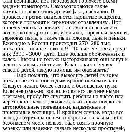
Они возникают при перевозках горючего всеми
видами транспорта. Самовозгораются такие
химикаты, как скипидар, камфара, нафталин. В
процессе т рения выделяются ядовитые вещества,
которые приводят к серьезным отравлениям. При
определенных условиях становятся опасными и
возгораются древесная, угольная, торфяная, мучная,
зерновая пыль, а также пыль хлопка, льна и пеньки.
Ежегодно в России происходит 270 280 тыс.
пожаров. Погибает около 9 - 10 тыс. человек, среди
них 2800 - 3000 дети. Еще больше обожженных и
калек. Цифры не только настораживают, они зовут к
решительным действиям. Как в таких случаях
спасать детей, какую помощь им оказывать?
Надо помнить, что выводить детей из зоны
пожара через огонь и дым крайне нежелательно.
Следует искать более легкие и безопасные пути.
Если невозможно воспользоваться лестничными
клетками, пробуйте спустить ребенка на лифте пли
через окно, балкон, лоджию, к которым подаются
автомобильные подъемники, выдвижные и
приставные лестницы. В крайнем случае, когда все
выходы отрезаны огнем, и укрыться в каком-либо
безопасном месте нельзя, надо взять прочную
веревку или надежно связать несколько простыней,