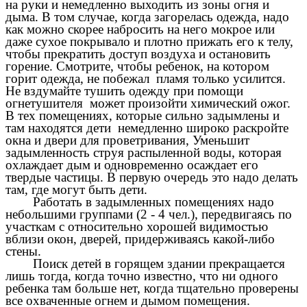
на руки и немедленно выходить из зоны огня и
дыма. В том случае, когда загорелась одежда, надо
как можно скорее набросить на него мокрое или
даже сухое покрывало и плотно прижать его к телу,
чтобы прекратить доступ воздуха и остановить
горение. Смотрите, чтобы ребенок, на котором
горит одежда, не побежал пламя только усилится.
Не вздумайте тушить одежду при помощи
огнетушителя может произойти химический ожог.
В тех помещениях, которые сильно задымлены и
там находятся дети немедленно широко раскройте
окна и двери для проветривания, Уменьшит
задымленность струя распыленной воды, которая
охлаждает дым и одновременно осаждает его
твердые частицы. В первую очередь это надо делать
там, где могут быть дети.
Работать в задымленных помещениях надо
небольшими группами (2 - 4 чел.), передвигаясь по
участкам с относительно хорошей видимостью
вблизи окон, дверей, придерживаясь какой-либо
стены.
Поиск детей в горящем здании прекращается
лишь тогда, когда точно известно, что ни одного
ребенка там больше нет, когда тщательно проверены
все охваченные огнем и дымом помещения.