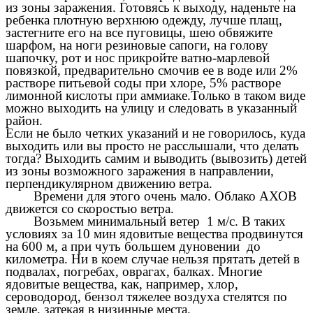
из зоны заражения. Готовясь к выходу, наденьте на
ребенка плотную верхнюю одежду, лучше плащ,
застегните его на все пуговицы, шею обвяжите
шарфом, на ноги резиновые сапоги, на голову
шапочку, рот и нос прикройте ватно-марлевой
повязкой, предварительно смочив ее в воде или 2%
растворе питьевой соды при хлоре, 5% растворе
лимонной кислоты при аммиаке.Только в таком виде
можно выходить на улицу и следовать в указанный
район.
Если не было четких указаний и не говорилось, куда
выходить или вы просто не расслышали, что делать
тогда? Выходить самим и выводить (вывозить) детей
из зоны возможного заражения в направлении,
перпендикулярном движению ветра.
Времени для этого очень мало. Облако АХОВ
движется со скоростью ветра.
Возьмем минимальный ветер 1 м/с.
В таких
условиях за 10 мин ядовитые вещества продвинутся
на 600 м, а при чуть большем дуновении до
километра. Ни в коем случае нельзя прятать детей в
подвалах, погребах, оврагах, балках. Многие
ядовитые вещества, как, например, хлор,
сероводород, бензол тяжелее воздуха стелятся по
земле, затекая в низинные места.