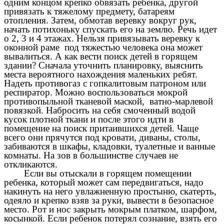
одним концом крепко обвязать ребенка, другой
привязать к тяжелому предмету, батареям
отопления. Затем, обмотав веревку вокруг рук,
начать потихоньку спускать его на землю. Речь идет
о 2, 3 и 4 этажах. Нельзя привязывать веревку к
оконной раме под тяжестью человека она может
вывалиться. А как вести поиск детей в горящем
здании? Сначала уточнить планировку, выяснить
места вероятного нахождения маленьких ребят.
Надеть противогаз с гопкалитовым патроном или
респиратор. Можно воспользоваться мокрой
противопыльной тканевой маской, ватно-марлевой
повязкой. Набросить на себя смоченный водой
кусок плотной ткани и после этого идти в
помещение на поиск притаившихся детей. Чаще
всего они прячутся под кровати, диваны, столы,
забиваются в шкафы, кладовки, туалетные и ванные
комнаты. На
зов в большинстве случаев не
откликаются.
Если вы отыскали в горящем помещении
ребенка, который может сам передвигаться, надо
накинуть на него увлажненную простыню, скатерть,
одеяло и крепко взяв за руки, вывести в безопасное
место. Рот и нос закрыть мокрым платком, шарфом,
косынкой. Если ребенок потерял сознание, взять его