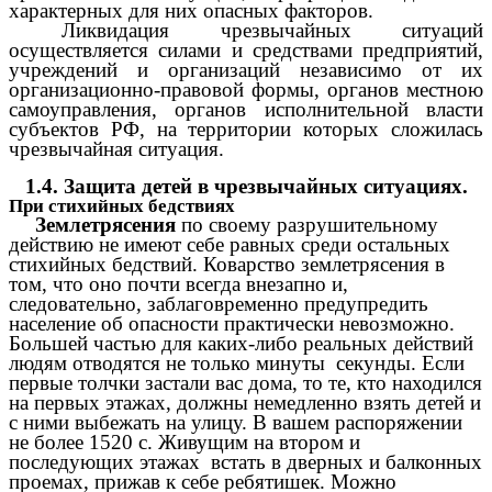
характерных для них опасных факторов.
Ликвидация чрезвычайных ситуаций
осуществляется силами и средствами предприятий,
учреждений и организаций независимо от их
организационно-правовой формы, органов местною
самоуправления, органов исполнительной власти
субъектов РФ, на территории которых сложилась
чрезвычайная ситуация.
1.4. Защита детей в чрезвычайных ситуациях.
При стихийных бедствиях
Землетрясения
по своему разрушительному
действию не имеют себе равных среди остальных
стихийных бедствий. Коварство землетрясения в
том, что оно почти всегда внезапно и,
следовательно, заблаговременно предупредить
население об опасности практически невозможно.
Большей частью для каких-либо реальных действий
людям отводятся не только минуты секунды. Если
первые толчки застали вас дома, то те, кто находился
на первых этажах, должны немедленно взять детей и
с ними выбежать на улицу. В вашем распоряжении
не более 1520 с. Живущим на втором и
последующих этажах встать в дверных и балконных
проемах, прижав к себе ребятишек. Можно