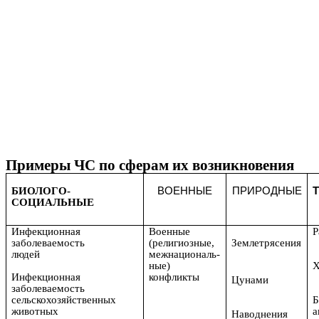
Примеры ЧС по сферам их возникновения
БИОЛОГО-
ВОЕННЫЕ
ПРИРОДНЫЕ
СОЦИАЛЬНЫЕ
Инфекционная
Военные
Р
заболеваемость
(религиозные,
Землетрясения
людей
межнациональ-
ные)
Х
Инфекционная
конфликты
Цунами
заболеваемость
сельскохозяйственных
Б
животных
а
Наводнения