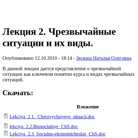
Виртуальный университет образовательной социальной сети
Лекция 2. Чрезвычайные
ситуации и их виды.
Опубликовано 12.10.2010 - 18:14 -
Зюзина Наталья Олеговна
В данной лекции дается представление о чрезвычайной
ситуации как ключевом понятии курса и видах чрезвычайных
ситуаций.
Скачать:
Вложение
Lekciya_2.1._Chrezvychaynye_situacii.doc
lekciya_2.2.Biosocialnye_ChS.doc
Lekciya_2.3_Socialno-ekonomicheskie_ChS.doc