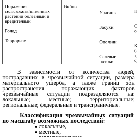
Поражения
Войны
сельскохозяйственных
П
Ураганы
растений болезнями и
вредителями
О
Засухи
Голод
с
Терроризм
Оползни
К
(
т
Селевые
с
потоки
В зависимости от количества людей,
пострадавших в чрезвычайной ситуации, размера
материального ущерба, а также границ зон
распространения поражающих факторов
чрезвычайные ситуации подразделяются на:
локальные; местные; территориальные;
региональные; федеральные и трансграничные.
Классификация чрезвычайных ситуаций
по масштабу возможных последствий:
локальные,
местные,