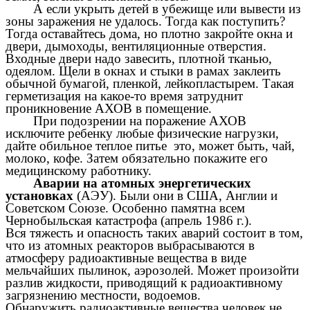
А если укрыть детей в убежище или вывести из
зоны заражения не удалось. Тогда как поступить?
Тогда оставайтесь дома, но плотно закройте окна и
двери, дымоходы, вентиляционные отверстия.
Входные двери надо завесить, плотной тканью,
одеялом. Щели в окнах и стыки в рамах заклеить
обычной бумагой, пленкой, лейкопластырем. Такая
герметизация на какое-то время затруднит
проникновение АХОВ в помещение.
При подозрении на поражение АХОВ
исключите ребенку любые физические нагрузки,
дайте обильное теплое питье это, может быть, чай,
молоко, кофе. Затем обязательно покажите его
медицинскому работнику.
Аварии на атомных энергетических
установках
(АЭУ). Были они в США, Англии и
Советском Союзе. Особенно памятна всем
Чернобыльская катастрофа (апрель 1986 г.).
Вся тяжесть и опасность таких аварий состоит в том,
что из атомных реакторов выбрасываются в
атмосферу радиоактивные вещества в виде
мельчайших пылинок, аэрозолей. Может произойти
разлив жидкости, приводящий к радиоактивному
загрязнению местности, водоемов.
Обнаружить радиоактивные вещества человек не