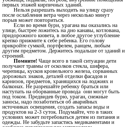
первых этажей кирпичных зданий.
Нельзя разрешать выходить на улицу сразу
после ослабления ветра через несколько минут
порыв может повториться.
Если во время бури, урагана вы оказались на
улице, быстрее ложитесь на дно канавы, котлована,
придорожного кювета, в любое другое углубление
крепко прижмите к себе ребенка. Его голову
прикройте сумкой, портфелем, ранцем, любым
другим предметом. Держитесь подальше от зданий и
строений.
Помните!
Чаще всего в такой ситуации дети
получают травмы от осколков стекла, шифера,
черепицы, кусков кровельного железа, сорванных
дорожных знаков, деталей отделки фасадов и
карнизов, предметов, хранящихся на лоджиях и
балконах. Не разрешайте ребенку браться или
наступать на оборванные провода они могут быть
под током. Предвидев бурю, ураган,
снежные
заносы, надо позаботиться об аварийных
источниках освещения, создать запасы воды и
продуктов на 2-3 суток. Подумайте, что в таких
условиях может потребоваться детям из питания и
одежды. Не забудьте запастись медикаментами и