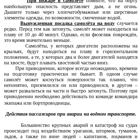
При пожаре в самолёте
помните, что на борту
наибольшую опасность представляет дым, а не огонь.
Дышите только через хлопчатобумажные или шерстяные
элементы одежды, по возможности, смоченные водой.
Вынужденная посадка самолёта на воду
случается
редко. Перед тем как затонуть, самолёт может находиться на
плаву от 10 до 40 минут. Однако, если фюзеляж повреждён,
это время значительно меньше.
Самолёты, у которых двигатели расположены на
крыльях, будут находиться на плаву в горизонтальном
положении, а те, у которых два и более двигателей находятся
на хвосте, будут плавать хвостовой частью вниз.
При приводнении, которое всегда неожиданно, времени
на подготовку практически не бывает. В одном случае
самолёт может коснуться поверхности так плавно, что
непонятно, приземлился он или приводнился, в другом –
может развалиться на части и быстро затонуть. Поэтому при
приводнении необходимо действовать по команде командира
.
экипажа или бортпроводницы
Действия пассажиров при аварии на водном транспорте.
Большинство крупных аварий и катастроф на судах
происходит под воздействием ураганов, штормов, туманов,
льдов, а также по вине людей – капитанов, лоцманов и