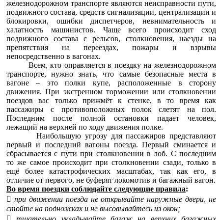
железнодорожном транспорте являются неисправности пути,
подвижного состава, средств сигнализации, централизации и
блокировки, ошибки диспетчеров, невнимательность и
халатность машинистов. Чаще всего происходит сход
подвижного состава с рельсов, столкновения, наезды на
препятствия на переездах, пожары и взрывы
непосредственно в вагонах.
Всем, кто оправляется в поездку на железнодорожном
транспорте, нужно знать, что самые безопасные места в
вагоне – это полки купе, расположенные в сторону
движения. При экстренном торможении или столкновении
поездов вас только прижмёт к стенке, в то время как
пассажиры с противоположных полок слетят на пол.
Последним после полной остановки падает человек,
лежащий на верхней по ходу движения полке.
Наибольшую угрозу для пассажиров представляют
первый и последний вагоны поезда. Первый сминается и
сбрасывается с пути при столкновении в лоб. С последним
то же самое происходит при столкновении сзади, только в
ещё более катастрофических масштабах, так как его, в
отличие от первого, не буферят локомотив и багажный вагон.
Во время поездки соблюдайте следующие правила
:

при движении поезда не открывайте наружные двери, не
стойте на подножках и не высовывайтесь из окон;

тщательно укладывайте багаж на верхних багажных