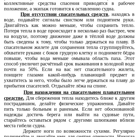
коллективные средства спасения приводятся в рабочее
положение, а экипаж готовится к оставлению судна.
При отсутствии спасательных средств
, находясь в
воде, подавайте сигналы свистком или поднятием руки.
Двигайтесь как можно меньше, чтобы сохранить тепло.
Потеря тепла в воде происходит в несколько раз быстрее, чем
на воздухе, поэтому движение даже в тёплой воде должны
быть сведены к тому, чтобы только держаться на плаву. В
спасательном жилете для сохранения тепла сгруппируйтесь,
обхватите руками с боков грудную клетку и поднимите бёдра
повыше, чтобы вода меньше омывала область паха. Этот
способ увеличит расчётный срок выживания в холодной воде
почти на 50%. Если на вас нет спасательного жилета,
поищите глазами какой-нибудь плавающий предмет и
ухватитесь за него, чтобы было легче держаться на плаву до
прибытия спасателей. Отдыхайте лёжа на спине.
При нахождении на спасательном плавательном
средстве.
Для сбережения тепла находитесь ближе к другим
пострадавшим, делайте физические упражнения. Давайте
пить только больным и раненым. Если нет обоснованной
надежды достичь берега или выйти на судовые пути,
старайтесь оставаться рядом с другими шлюпками вблизи
места гибели судна.
Держите ноги по возможности сухими. Регулярно
поднимайте и двигайте ими для снятия отечности. Никогда