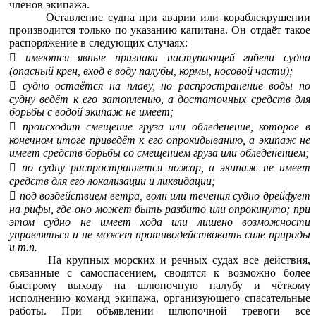
членов экипажа.
Оставление судна при аварии или кораблекрушении
производится только по указанию капитана. Он отдаёт такое
распоряжение в следующих случаях:

имеются явные признаки наступающей гибели судна
(опасный крен, вход в воду палубы, кормы, носовой части);

судно остаётся на плаву, но распространение воды по
судну ведёт к его затоплению, а достаточных средств для
борьбы с водой экипаж не имеет;

происходит смещение груза или обледенение, которое в
конечном итоге приведёт к его опрокидыванию, а экипаж не
имеет средств борьбы со смещением груза или обледенением;

по судну распространяется пожар, а экипаж не имеет
средств для его локализации и ликвидации;

под воздействием ветра, волн или течения судно дрейфует
на рифы, где оно может быть разбито или опрокинуто; при
этом судно не имеет хода или лишено возможности
управляться и не может противодействовать силе природы
и т.п.
На крупных морских и речных судах все действия,
связанные с самоспасением, сводятся к возможно более
быстрому выходу на шлюпочную палубу и чёткому
исполнению команд экипажа, организующего спасательные
работы. При объявлении шлюпочной тревоги все