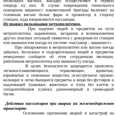
нескольких вагонах, высадку осуществляют в первую
очередь из них. В случае повреждения тоннельного
освещения машинист локомотивной бригады включает на
головном вагоне белые фары и прожектор в сторону
станции, куда направляются пассажиры.
Из правил пользования метрополитеном.
При падении людей и предметов на пути
метрополитена, задымлении, загорании и возникновении
других опасных ситуаций свяжитесь с дежурным по станции
или машинистом поезда по системе «пассажир – машинист».
При обнаружении в метрополитене или вагоне поезда
забытых, бесхозных и подозрительных вещей и предметов
немедленно сообщите об этом сотрудникам милиции,
работникам метрополитена или машинисту поезда.
В целях безопасности запрещается провозить:
легковоспламеняющиеся, отравляющие, ядовитые,
взрывчатые и зловонные вещества; огнестрельное оружие;
колющие и легко бьющиеся предметы и вещи без футляров и
надлежащей упаковки; животных и птиц без клеток и
спецконтейнеров (сумок); длинномерный и громоздкий
багаж.
Действия пассажиров при аварии на железнодорожном
транспорте.
Основными причинами аварий и катастроф на