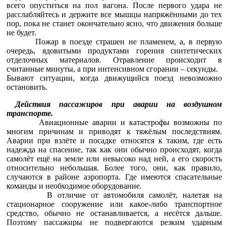
всего опуститься на пол вагона. После первого удара не
расслабляйтесь и держите все мышцы напряжёнными до тех
пор, пока не станет окончательно ясно, что движения больше
не будет.
Пожар в поезде страшен не пламенем, а, в первую
очередь, ядовитыми продуктами горения синтетических
отделочных материалов. Отравление происходит в
считанные минуты, а при интенсивном сгорании – секунды.
Бывают ситуации, когда движущийся поезд невозможно
остановить.
Действия пассажиров при аварии на воздушном
транспорте.
Авиационные аварии и катастрофы возможны по
многим причинам и приводят к тяжёлым последствиям.
Аварии при взлёте и посадке относятся к таким, где есть
надежда на спасение, так как они обычно происходят, когда
самолёт ещё на земле или невысоко над ней, а его скорость
относительно небольшая. Более того, они, как правило,
случаются в районе аэропорта. Где имеются спасательные
команды и необходимое оборудование.
В отличие от автомобиля самолёт, налетая на
стационарное сооружение или какое-либо транспортное
средство, обычно не останавливается, а несётся дальше.
Поэтому пассажиры не подвергаются резким ударным