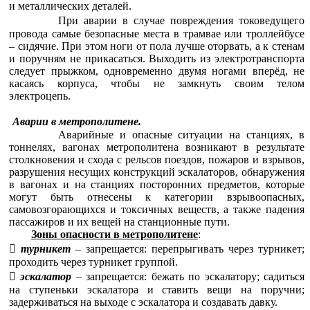
и металлических деталей.
При аварии в случае повреждения токоведущего
провода самые безопасные места в трамвае или троллейбусе
– сидячие. При этом ноги от пола лучше оторвать, а к стенам
и поручням не прикасаться. Выходить из электротранспорта
следует прыжком, одновременно двумя ногами вперёд, не
касаясь корпуса, чтобы не замкнуть своим телом
электроцепь.
Аварии в метрополитене.
Аварийные и опасные ситуации на станциях, в
тоннелях, вагонах метрополитена возникают в результате
столкновения и схода с рельсов поездов, пожаров и взрывов,
разрушения несущих конструкций эскалаторов, обнаружения
в вагонах и на станциях посторонних предметов, которые
могут быть отнесены к категории взрывоопасных,
самовозгорающихся и токсичных веществ, а также падения
пассажиров и их вещей на станционные пути.
Зоны опасности в метрополитене
:

турникет
– запрещается: перепрыгивать через турникет;
проходить через турникет группой.

эскалатор
– запрещается: бежать по эскалатору; садиться
на ступеньки эскалатора и ставить вещи на поручни;
задерживаться на выходе с эскалатора и создавать давку.