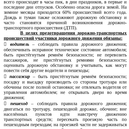
всего происходят в часы пик, в дни праздников, в первые и
последние дни отпусков. Особенно опасна дорога зимой. На
зимние месяцы приходится 60% происшествий всего года.
Дождь и туман также осложняют дорожную обстановку и
часто становятся причиной возникновения дорожно-
транспортного происшествия (ДТП).
В целях предотвращения дорожно-транспортных
происшествий участники дорожного движения обязаны:

водитель
– соблюдать правила дорожного движения;
обеспечивать исправное техническое состояние автомобиля;
быть пристёгнутым ремнём безопасности; не перевозить
пассажиров, не пристёгнутых ремнями безопасности;
оценивать дорожную обстановку и учитывать, как могут
повести себя другие водители и пешеходы;

пассажир
– быть пристёгнутым ремнём безопасности;
посадку и высадку производить со стороны тротуара или
обочины после полной остановки; не отвлекать водителя от
управления автомобилем; не открывать двери во время
движения;

пешеход
– соблюдать правила дорожного движения;
двигаться по тротуару, пешеходной дорожке, обочине; вне
населённых пунктов идти навстречу движению
транспортных средств; пересекать проезжую часть по
пешеходным переходам; на проезжей части не задерживаться