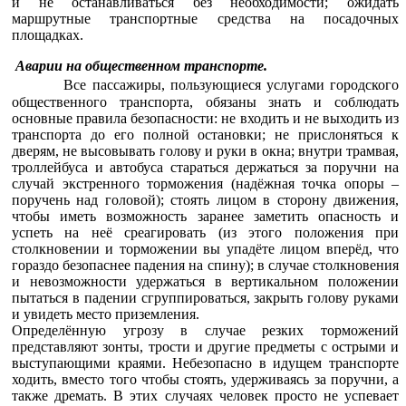
и не останавливаться без необходимости; ожидать
маршрутные транспортные средства на посадочных
площадках.
Аварии на общественном транспорте.
Все пассажиры, пользующиеся услугами городского
общественного транспорта, обязаны знать и соблюдать
основные правила безопасности: не входить и не выходить из
транспорта до его полной остановки; не прислоняться к
дверям, не высовывать голову и руки в окна; внутри трамвая,
троллейбуса и автобуса стараться держаться за поручни на
случай экстренного торможения (надёжная точка опоры –
поручень над головой); стоять лицом в сторону движения,
чтобы иметь возможность заранее заметить опасность и
успеть на неё среагировать (из этого положения при
столкновении и торможении вы упадёте лицом вперёд, что
гораздо безопаснее падения на спину); в случае столкновения
и невозможности удержаться в вертикальном положении
пытаться в падении сгруппироваться, закрыть голову руками
и увидеть место приземления.
Определённую угрозу в случае резких торможений
представляют зонты, трости и другие предметы с острыми и
выступающими краями. Небезопасно в идущем транспорте
ходить, вместо того чтобы стоять, удерживаясь за поручни, а
также дремать. В этих случаях человек просто не успевает