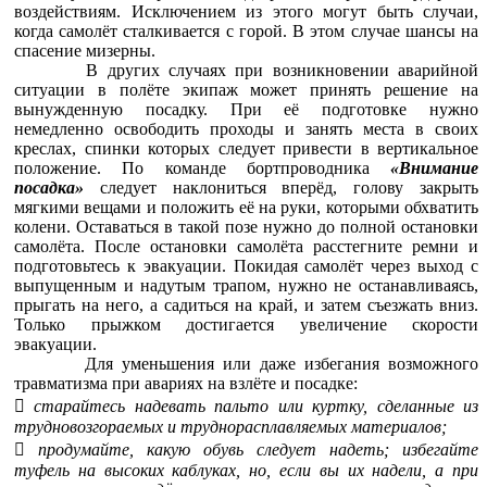
воздействиям. Исключением из этого могут быть случаи,
когда самолёт сталкивается с горой. В этом случае шансы на
спасение мизерны.
В других случаях при возникновении аварийной
ситуации в полёте экипаж может принять решение на
вынужденную посадку. При её подготовке нужно
немедленно освободить проходы и занять места в своих
креслах, спинки которых следует привести в вертикальное
положение. По команде бортпроводника
«Внимание
посадка»
следует наклониться вперёд, голову закрыть
мягкими вещами и положить её на руки, которыми обхватить
колени. Оставаться в такой позе нужно до полной остановки
самолёта. После остановки самолёта расстегните ремни и
подготовьтесь к эвакуации. Покидая самолёт через выход с
выпущенным и надутым трапом, нужно не останавливаясь,
прыгать на него, а садиться на край, и затем съезжать вниз.
Только прыжком достигается увеличение скорости
эвакуации.
Для уменьшения или даже избегания возможного
травматизма при авариях на взлёте и посадке:

старайтесь надевать пальто или куртку, сделанные из
трудновозгораемых и труднорасплавляемых материалов;

продумайте, какую обувь следует надеть; избегайте
туфель на высоких каблуках, но, если вы их надели, а при