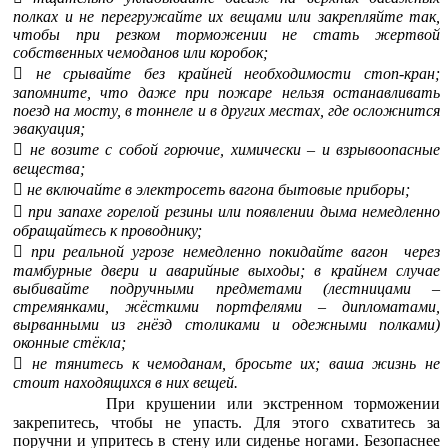
полках и не перегружайте их вещами или закрепляйте так,
чтобы при резком торможении не стать жертвой
собственных чемоданов или коробок;

не срывайте без крайней необходимости стоп-кран;
запомните, что даже при пожаре нельзя останавливать
поезд на мосту, в тоннеле и в других местах, где осложнится
эвакуация;

не возите с собой горючие, химически – и взрывоопасные
вещества;

не включайте в электросеть вагона бытовые приборы;

при запахе горелой резины или появлении дыма немедленно
обращайтесь к проводнику;

при реальной угрозе немедленно покидайте вагон через
тамбурные двери и аварийные выходы; в крайнем случае
выбивайте подручными предметами (лестницами –
стремянками, жёсткими портфелями – дипломатами,
вырванными из гнёзд столиками и одежными полками)
оконные стёкла;

не тянитесь к чемоданам, бросьте их; ваша жизнь не
стоит находящихся в них вещей.
При крушении или экстренном торможении
закрепитесь, чтобы не упасть. Для этого схватитесь за
поручни и упритесь в стену или сиденье ногами. Безопаснее