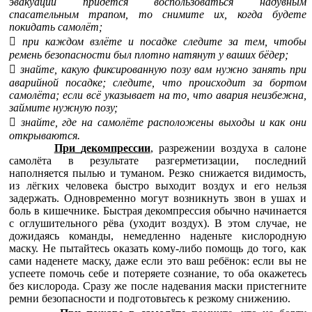
эвакуации придётся воспользоваться надувным
спасательным трапом, то снимите их, когда будете
покидать самолёт;

при каждом взлёте и посадке следите за тем, чтобы
ремень безопасности был плотно натянут у ваших бёдер;

знайте, какую фиксированную позу вам нужно занять при
аварийной посадке; следите, что происходит за бортом
самолёта; если всё указывает на то, что авария неизбежна,
займите нужную позу;

знайте, где на самолёте расположены выходы и как они
открываются.
При_декомпрессии
, разрежении воздуха в салоне
самолёта в результате разгерметизации, последний
наполняется пылью и туманом. Резко снижается видимость,
из лёгких человека быстро выходит воздух и его нельзя
задержать. Одновременно могут возникнуть звон в ушах и
боль в кишечнике. Быстрая декомпрессия обычно начинается
с оглушительного рёва (уходит воздух). В этом случае, не
дожидаясь команды, немедленно наденьте кислородную
маску. Не пытайтесь оказать кому-либо помощь до того, как
сами наденете маску, даже если это ваш ребёнок: если вы не
успеете помочь себе и потеряете сознание, то оба окажетесь
без кислорода. Сразу же после надевания маски пристегните
ремни безопасности и подготовьтесь к резкому снижению.