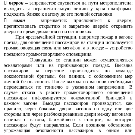

перрон
– запрещается: спускаться на пути метрополитена;
выходить за ограничительную линию у края платформы;
подходить близко к вагону до его полной остановки.

вагон
– запрещается: прислоняться к дверям;
препятствовать открытию и закрытию дверей; открывать
двери во время движения и на остановках.
При чрезвычайной ситуации, например пожар в вагоне
поезда, для оповещения пассажиров на станции используется
громкоговорящая связь или мегафон, а в поезде – устройство
поездного громкоговорящего оповещения.
Эвакуация со станции может осуществляться
эскалаторами или на прибывающих поездах. Высадка
пассажиров на перегоне производится по команде
локомотивной бригады, без паники, с соблюдением мер
личной безопасности. После выхода из вагонов необходимо
перемещаться по тоннелю в указанном направлении. В
случае отказа в работе громкоговорящего оповещения
пассажиры информируются локомотивной бригадой в
каждом вагоне. Высадка пассажиров производится, как
правило, через боковые двери вагонов на одну или две
стороны или через разблокированные двери между вагонами,
начиная с вагона, ближайшего к станции, на которую
пассажиры будут направлены. Если возникла обстановка,
угрожающая безопасности пассажиров в одном или