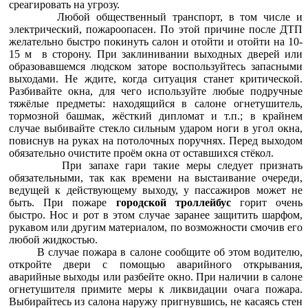
среагировать на угрозу.
Любой общественный транспорт, в том числе и
электрический, пожароопасен. По этой причине после ДТП
желательно быстро покинуть салон и отойти и отойти на 10-
15 м в сторону. При заклинивании выходных дверей или
образовавшемся людском заторе воспользуйтесь запасными
выходами. Не ждите, когда ситуация станет критической.
Разбивайте окна, для чего используйте любые подручные
тяжёлые предметы: находящийся в салоне огнетушитель,
тормозной башмак, жёсткий дипломат и т.п.; в крайнем
случае выбивайте стекло сильным ударом ноги в угол окна,
повиснув на руках на потолочных поручнях. Перед выходом
обязательно очистите проём окна от оставшихся стёкол.
При запахе гари такие меры следует признать
обязательными, так как времени на выстаивание очереди,
ведущей к действующему выходу, у пассажиров может не
быть. При пожаре
городской троллейбус
горит очень
быстро. Нос и рот в этом случае заранее защитить шарфом,
рукавом или другим материалом, по возможности смочив его
любой жидкостью.
В случае пожара в салоне сообщите об этом водителю,
откройте двери с помощью аварийного открывания,
аварийные выходы или разбейте окно. При наличии в салоне
огнетушителя примите меры к ликвидации очага пожара.
Выбирайтесь из салона наружу пригнувшись, не касаясь стен