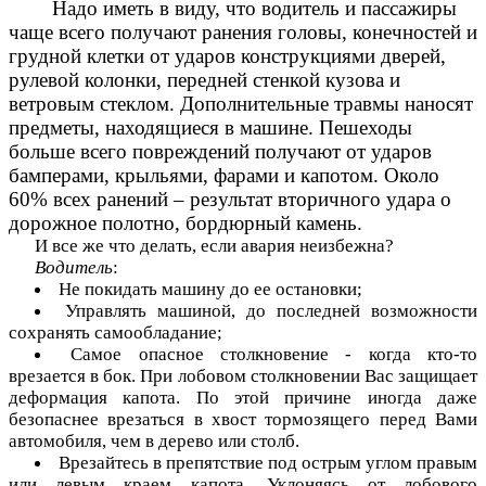
Надо иметь в виду, что водитель и пассажиры
чаще всего получают ранения головы, конечностей и
грудной клетки от ударов конструкциями дверей,
рулевой колонки, передней стенкой кузова и
ветровым стеклом. Дополнительные травмы наносят
предметы, находящиеся в машине. Пешеходы
больше всего повреждений получают от ударов
бамперами, крыльями, фарами и капотом. Около
60% всех ранений – результат вторичного удара о
дорожное полотно, бордюрный камень.
И все же что делать, если авария неизбежна?
Водитель
:
Не покидать машину до ее остановки;
Управлять машиной, до последней возможности
сохранять самообладание;
Самое опасное столкновение - когда кто-то
врезается в бок. При лобовом столкновении Вас защищает
деформация капота. По этой причине иногда даже
безопаснее врезаться в хвост тормозящего перед Вами
автомобиля, чем в дерево или столб.
Врезайтесь в препятствие под острым углом правым
или левым краем капота. Уклоняясь от лобового