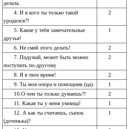
делала.
4. И в кого ты только такой
2
уродился?!
5. Какие у тебя замечательные
1
друзья!
6. Не смей этого делать!
2
7. Подумай, может быть можно
2
поступить по-другому
8. Я в твое время!
2
9. Ты моя опора и помощник (ца).
1
10.О чем ты только думаешь?!
2
11. Какая ты у меня умница!
1
12. А как ты считаешь, сынок
1
(доченька)?