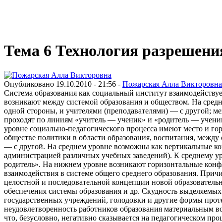
Виртуальный университет образовательной социальной сети
Тема 6 Технология разрешен
Опубликовано 19.10.2010 - 21:56 -
Пожарская Алла Викторовна
Система образования как социальный институт взаимодействует со всеми сферами общественной жизни. Противоречия и конфликты в социально-педагогическом процессе на макроуровне возникают между системой образования и обществом. На среднем уровне линии противоречий проходят: между администрацией (разного уровня руководством в системе образования), с одной стороны, и учителями (преподавателями) — с другой; между администрацией и родителями; между администрацией учебных заведений и учащимися. На нижнем уровне противоречия проходят по линиям «учитель — ученик» и «родитель — ученик». Все перечисленные конфликты можно отнести к вертикальным конфликтам. Кроме вертикальных конфликтов на каждом уровне социально-педагогического процесса имеют место и горизонтальные конфликты. Например, на макроуровне могут возникать противоречия и конфликты по поводу проводимой в обществе политики в области образования, воспитания, между основной частью граждан (гражданским обществом), с одной стороны, и высшими руководящими структурами (государством) — с другой. На среднем уровне возможны как вертикальные конфликты (между различными уровнями управленческих подсистем в системе образования), так и горизонтальные (между администрацией различных учебных заведений). К среднему уровню можно также отнести горизональные конфликты типа «учитель — родитель», «учитель — учитель», «родитель — родитель». На нижнем уровне возникают горизонтальные конфликты типа «ученик — ученик». Обозначенные линии противоречий в наибольшей степени соответствуют основным видам взаимодействия в системе общего среднего образования. Причины возникновения конфликтов на уровне взаимодействия «общество — образование» выделяют следующие: отсутствие целостной и последовательной концепции новой образовательной политики (стратегии развития системы образования); недостаточность финансового и материально-технического обеспечения системы образования и др. Скудность выделяемых средств ведет к таким негативным последствиям, как социально-трудовые конфликты, забастовки, митинги, пикетирование государственных учреждений, голодовки и другие формы протеста, закрытие учебных заведений из-за нехватки средств на их содержание (отопление, электричество, ремонт и т. д.); крайняя неудовлетворенность работников образования материальным вознаграждением своего труда. Низкий уровень зарплаты вынуждает работников образования искать дополнительные заработки, что, безусловно, негативно сказывается на педагогическом процессе. Вертикальные и горизонтальные конфликты на линиях взаимодействия «администрация — учитель», «учитель — учитель» и «администрация — администрация» представляют собой типичные организационные конфликты. Для учительских коллективов средней школы наиболее характерны следующие причины конфликтов: нетактичное отношение друг к другу; неудобное расписание занятий; непродуманные нововведения в школе; перекладывание чужих обязанностей на учителей; неравномерное распределение педагогической нагрузки; административные и финансовые злоупотребления. Наибольшее число конфликтов в учительской среде вызывает проблема учебной нагрузки. Причиной роста напряженности и конфликтов в учительской среде является также незащищенность учителя от несправедливых обвинений со стороны других участников социально-педагогического процесса: администрации школы, работников вышестоящих органов образования, родите