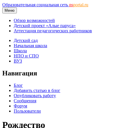
Образовательная социальная сеть
ns
portal.ru
Меню
Обзор возможностей
Детский проект «Алые паруса»
Аттестация педагогических работников
Детский сад
Начальная школа
Школа
НПО и СПО
ВУЗ
Навигация
Блог
Добавить статью в блог
Опубликовать работу
Сообщения
Форум
Пользователи
Рождество