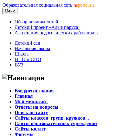
Образовательная социальная сеть
ns
portal.ru
Меню
Обзор возможностей
Детский проект «Алые паруса»
Аттестация педагогических работников
Детский сад
Начальная школа
Школа
НПО и СПО
ВУЗ
Навигация
Вход/регистрация
Главная
Мой мини-сайт
Ответы на вопросы
Поиск по сайту
Сайты классов, групп, кружков...
Сайты образовательных учреждений
Сайты коллег
Форумы