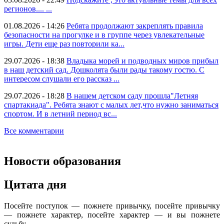
регионов.... ...
01.08.2026 - 14:26
Ребята продолжают закреплять правила
безопасности на прогулке и в группе через увлекательные
игры. Дети еще раз повторили ка...
29.07.2026 - 18:38
Владыка морей и подводных миров прибыл
в наш детский сад. Дошколята были рады такому гостю. С
интересом слушали его рассказ ...
29.07.2026 - 18:28
В нашем детском саду прошла"Летняя
спартакиада". Ребята знают с малых лет,что нужно заниматься
спортом. И в летний период вс...
Все комментарии
Новости образования
Цитата дня
Посейте поступок — пожнете привычку, посейте привычку
— пожнете характер, посейте характер — и вы пожнете
судьбу.