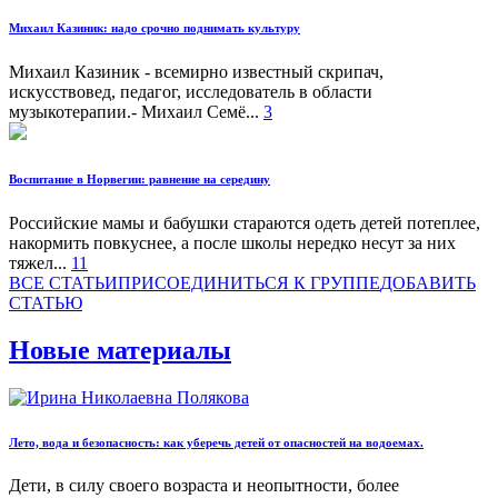
Михаил Казиник: надо срочно поднимать культуру
Михаил Казиник - всемирно известный скрипач,
искусствовед, педагог, исследователь в области
музыкотерапии.- Михаил Семё...
3
Воспитание в Норвегии: равнение на середину
Российские мамы и бабушки стараются одеть детей потеплее,
накормить повкуснее, а после школы нередко несут за них
тяжел...
11
ВСЕ СТАТЬИ
ПРИСОЕДИНИТЬСЯ К ГРУППЕ
ДOБАВИТЬ
СТАТЬЮ
Новые материалы
Лето, вода и безопасность: как уберечь детей от опасностей на водоемах.
Дети, в силу своего возраста и неопытности, более