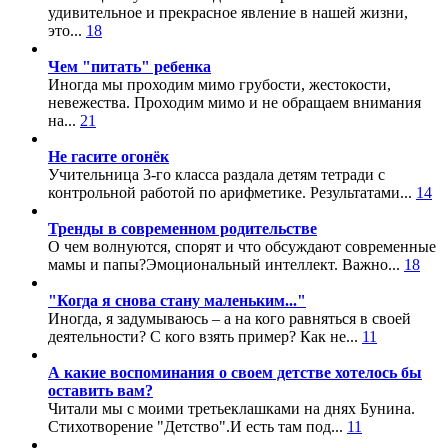
удивительное и прекрасное явление в нашей жизни,
это...
18
Чем "питать" ребенка
Иногда мы проходим мимо грубости, жестокости,
невежества. Проходим мимо и не обращаем внимания
на...
21
Не гасите огонёк
Учительница 3-го класса раздала детям тетради с
контрольной работой по арифметике. Результатами...
14
Тренды в современном родительстве
О чем волнуются, спорят и что обсуждают современные
мамы и папы?Эмоциональный интеллект. Важно...
18
"Когда я снова стану маленьким..."
Иногда, я задумываюсь – а на кого равняться в своей
деятельности? С кого взять пример? Как не...
11
А какие воспоминания о своем детстве хотелось бы
оставить вам?
Читали мы с моими третьеклашками на днях Бунина.
Стихотворение "Детство".И есть там под...
11