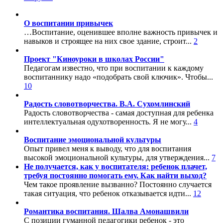
О воспитании привычек
…Воспитание, оценившее вполне важность привычек и
навыков и строящее на них свое здание, строит...
2
Проект "Киноуроки в школах России"
Педагогам известно, что при воспитании к каждому
воспитаннику надо «подобрать свой ключик». Чтобы...
10
Радость словотворчества. В.А. Сухомлинский
Радость словотворчества - самая доступная для ребенка
интеллектуальная одухотворенность. Я не могу...
4
Воспитание эмоциональной культуры
Опыт привел меня к выводу, что для воспитания
высокой эмоциональной культуры, для утверждения...
7
Не получается, как у воспитателя: ребенок плачет,
требуя постоянно помогать ему. Как найти выход?
Чем такое проявление вызванно? Постоянно случается
такая ситуация, что ребенок отказывается идти...
12
Романтика воспитания. Шалва Амонашвили
С позиции гуманной педагогики ребенок - это