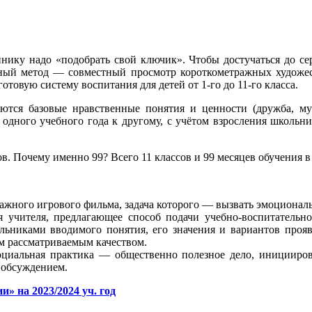
нику надо «подобрать свой ключик». Чтобы достучаться до се
ый метод — совместный просмотр короткометражных художест
отовую систему воспитания для детей от 1-го до 11-го класса.
тся базовые нравственные понятия и ценности (дружба, муж
т одного учебного года к другому, с учётом взросления школьн
в. Почему именно 99? Всего 11 классов и 99 месяцев обучения в 
ажного игрового фильма, задача которого — вызвать эмоциональ
я учителя, предлагающее способ подачи учебно-воспитательн
льниками вводимого понятия, его значения и вариантов проя
м рассматриваемым качеством.
оциальная практика — общественно полезное дело, иницииров
и обсуждением.
» на 2023/2024 уч. год