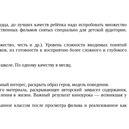
рдца, до лучших качеств ребёнка надо испробовать множество
венных фильмов снятых специально для детской аудитории.
ество, честь и др.). Уровень сложности вводимых понятий
иков, их готовности к восприятию более сложного и глубокого
школе. По одному качеству в месяц.
ный интерес, раскрыть образ героя, модель поведения.
ого материала, раскрывающее авторский замысел содержания,
вления в жизни. Важный результат киноурока — возникшая у
анное классом после просмотра фильма и реализованное как