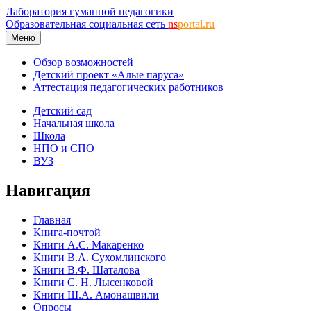
Лаборатория гуманной педагогики
Образовательная социальная сеть
ns
portal.ru
Меню
Обзор возможностей
Детский проект «Алые паруса»
Аттестация педагогических работников
Детский сад
Начальная школа
Школа
НПО и СПО
ВУЗ
Навигация
Главная
Книга-почтой
Книги А.С. Макаренко
Книги В.А. Сухомлинского
Книги В.Ф. Шаталова
Книги С. Н. Лысенковой
Книги Ш.А. Амонашвили
Опросы