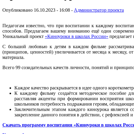
Опубликовано 16.10.2023 - 16:08 -
Администратор проекта
Педагогам известно, что при воспитании к каждому воспитан
способов. Предлагаем вашему вниманию ещё один современн
Уникальный проект
«Киноуроки в школах России»
предлагает г
С большой любовью к детям в каждом фильме рассматриваю
(принципов, ценностей) увеличивается от месяца к месяцу, о
материала.
Всего 99 созидательных качеств личности, понятий и принципо
Каждое качество раскрывается в идее одного короткометр
К каждому фильму создаётся методическое пособие дл
расставляя акценты при формировании восприятия шко
школьников потребность подражания героям, обладающи
Заключительным этапом каждого киноурока является с
закрепление данного понятия в действии, с рефлексией 
Скачать программу воспитания «Киноуроки в школах России