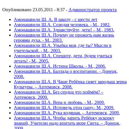
Опубликовано 23.05.2011 - 8:37 -
Администратор проекта
Амонашвили Ш. А. В школу - с шести лет
Амонашвили Ш.А. Созидая человека. - М., 1982.
Амонашвили Ш.А. Здравствуйте, дети! – М., 1983.
Амонашвили Ш.А. Почему не прожить нам жизнь
героями духа. - М., 2003.
Амонашвили Ш.А. Улыбка моя, где ты? Мысли в
учительской. - М., 2003.
Амонашвили Ш.А. Спешите, дети, будем учиться
летать! - М., 2005.
Амонашвили Ш.А. Истина Школы. - М., 2006.
Амонашвили Ш.А. Баллада о воспитании. - Донецк,
2008.
Амонашвили Ш.А. В Чаше Ребёнка сияет зародыш зерна
Культуры. – Артемовск, 2008.
Амонашвили Ш.А. Без сердца что поймём? –
Артемовск, 2009.
Амонашвили Ш.А. Вера и любовь. - М., 2009.
Амонашвили Ш.А. Исповедь отца сыну.- М., 2009.
Амонашвили Ш.А. Рука водящая. – Артемовск, 2009.
Амонашвили Ш.А. Чтобы дарить Ребёнку искорку
знаний, Учителю надо впитать море Света. – Донецк,
2009.