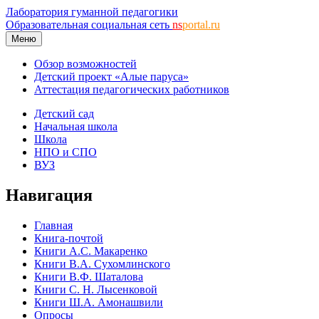
Лаборатория гуманной педагогики
Образовательная социальная сеть
ns
portal.ru
Меню
Обзор возможностей
Детский проект «Алые паруса»
Аттестация педагогических работников
Детский сад
Начальная школа
Школа
НПО и СПО
ВУЗ
Навигация
Главная
Книга-почтой
Книги А.С. Макаренко
Книги В.А. Сухомлинского
Книги В.Ф. Шаталова
Книги С. Н. Лысенковой
Книги Ш.А. Амонашвили
Опросы