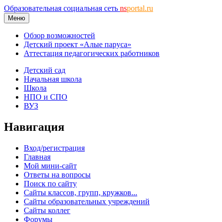
Образовательная социальная сеть
ns
portal.ru
Меню
Обзор возможностей
Детский проект «Алые паруса»
Аттестация педагогических работников
Детский сад
Начальная школа
Школа
НПО и СПО
ВУЗ
Навигация
Вход/регистрация
Главная
Мой мини-сайт
Ответы на вопросы
Поиск по сайту
Сайты классов, групп, кружков...
Сайты образовательных учреждений
Сайты коллег
Форумы