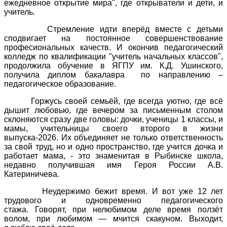
ежедневное открытие мира", где открыватели и дети, и
учитель.
Стремление идти вперёд вместе с детьми
сподвигает на постоянное совершенствование
професиональных качеств. И окончив педагогический
колледж по квалификации "учитель начальных классов",
продолжила обучение в ЯГПУ им. К.Д. Ушинского,
получила диплом бакалавра по направлению –
педагогическое образование.
Горжусь своей семьёй, где всегда уютно, где всё
дышит любовью, где вечером за письменным столом
склоняются сразу две головы: дочки, ученицы 1 классы, и
мамы, учительницы своего второго в жизни
выпуска-2026. Их объединяет не только ответственность
за свой труд, но и одно пространство, где учится дочка и
работает мама, - это знаменитая в Рыбинске школа,
недавно получившая имя Героя России А.В.
Катериничева.
Неудержимо бежит время. И вот уже 12 лет
трудового и одновременно педагогического
стажа. Говорят, при нелюбимом деле время ползёт
волом, при любимом — мчится скакуном. Выходит,