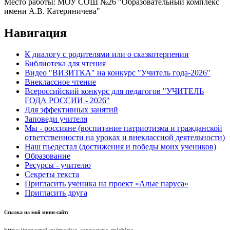
Место работы:
МОУ СОШ №26 "Образовательный комплекс
имени А.В. Катериничева"
Навигация
К диалогу с родителями или о сказкотерпении
Библиотека для чтения
Видео "ВИЗИТКА" на конкурс "Учитель года-2026"
Внеклассное чтение
Всероссийский конкурс для педагогов "УЧИТЕЛЬ
ГОДА РОССИИ - 2026"
Для эффективных занятий
Заповеди учителя
Мы - россияне (воспитание патриотизма и гражданской
ответственности на уроках и внеклассной деятельности)
Наш пьедестал (достижения и победы моих учеников)
Образование
Ресурсы - учителю
Секреты текста
Пригласить ученика на проект «Алые паруса»
Пригласить друга
Ссылка на мой мини-сайт: