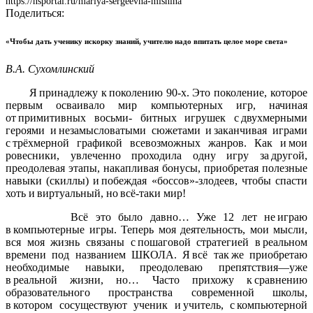
https://nsportal.ru/mariya-sergeevna-mishina
Поделиться:
«Чтобы дать ученику искорку знаний, учителю надо впитать целое море света»
В.А. Сухомлинский
Я принадлежу к поколению 90-х. Это поколение, которое
первым осваивало мир компьютерных игр, начиная
от примитивных восьми- битных игрушек с двухмерными
героями и незамысловатыми сюжетами и заканчивая играми
с трёхмерной графикой всевозможных жанров. Как и мои
ровесники, увлеченно проходила одну игру за другой,
преодолевая этапы, накапливая бонусы, приобретая полезные
навыки (скиллы) и побеждая «боссов»-злодеев, чтобы спасти
хоть и виртуальный, но всё-таки мир!
Всё это было давно… Уже 12 лет не играю
в компьютерные игры. Теперь моя деятельность, мои мысли,
вся моя жизнь связаны с пошаговой стратегией в реальном
времени под названием ШКОЛА. Я всё так же приобретаю
необходимые навыки, преодолеваю препятствия—уже
в реальной жизни, но… Часто прихожу к сравнению
образовательного пространства современной школы,
в котором сосуществуют ученик и учитель, с компьютерной