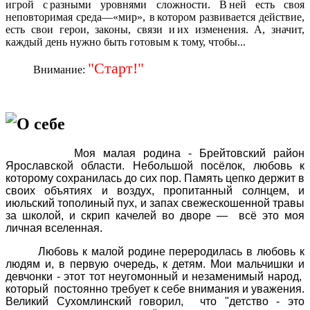
игрой с разными уровнями сложности. В ней есть своя
неповторимая среда—«мир», в котором развивается действие,
есть свои герои, законы, связи и их изменения. А, значит,
каждый день нужно быть готовым к тому, чтобы...
"Старт!"
Внимание:
О себе
Моя малая родина - Брейтовский район
Ярославской области. Небольшой посёлок, любовь к
которому сохранилась до сих пор. Память цепко держит в
своих объятиях и воздух, пропитанный солнцем, и
июльский тополиный пух, и запах свежескошенной травы
за школой, и скрип качелей во дворе — всё это моя
личная вселенная.
Любовь к малой родине переродилась в любовь к
людям и, в первую очередь, к детям. Мои мальчишки и
девчонки - этот тот неугомонный и незаменимый народ,
который постоянно требует к себе внимания и уважения.
Великий Сухомлинский говорил, что "детство - это