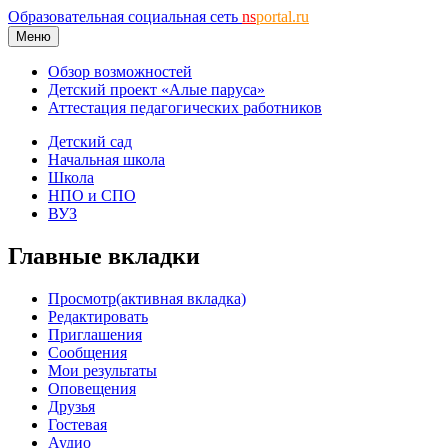
Образовательная социальная сеть
ns
portal.ru
Меню
Обзор возможностей
Детский проект «Алые паруса»
Аттестация педагогических работников
Детский сад
Начальная школа
Школа
НПО и СПО
ВУЗ
Главные вкладки
Просмотр
(активная вкладка)
Редактировать
Приглашения
Сообщения
Мои результаты
Оповещения
Друзья
Гостевая
Аудио