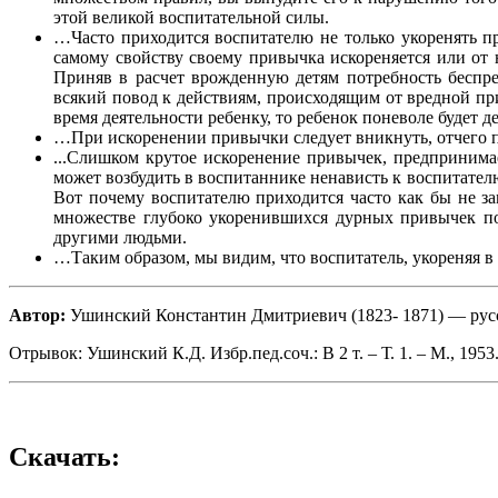
этой великой воспитательной силы.
…Часто приходится воспитателю не только укоренять пр
самому свойству своему привычка искореняется или от 
Приняв в расчет врожденную детям потребность беспрес
всякий повод к действиям, происходящим от вредной при
время деятельности ребенку, то ребенок поневоле будет д
…При искоренении привычки следует вникнуть, отчего п
...Слишком крутое искоренение привычек, предпринима
может возбудить в воспитаннике ненависть к воспитателю
Вот почему воспитателю приходится часто как бы не за
множестве глубоко укоренившихся дурных привычек по
другими людьми.
…Таким образом, мы видим, что воспитатель, укореняя в
Автор:
Ушинский Константин Дмитриевич (1823- 1871) — русск
Отрывок: Ушинский К.Д. Избр.пед.соч.: В 2 т. – Т. 1. – М., 1953.
Скачать: