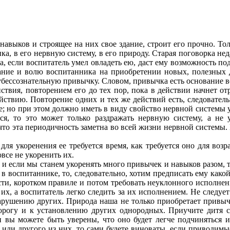
выков и строящее на них свое здание, строит его прочно. То
, в его нервную систему, в его природу. Старая поговорка нед
 если воспитатель умел овладеть ею, даст ему возможность подв
нание и волю воспитанника на приобретении новых, полезных 
убессознательную привычку. Словом, привычка есть основание в
твия, повторением его до тех пор, пока в действии начнет от
ействию. Повторение одних и тех же действий есть, следовате
е; но при этом должно иметь в виду свойство нервной системы 
ься, то это может только раздражать нервную систему, а не
то эта периодичность заметна во всей жизни нервной системы.
ля укоренения ее требуется время, как требуется оно для возр
все не укоренить их.
и если мы станем укоренять много привычек и навыков разом, 
 воспитаннике, то, следовательно, хотим предписать ему какой
сти, коротком правиле и потом требовать неуклонного исполне
х, а воспитатель легко следить за их исполнением. Не следует
арушению других. Природа наша не только приобретает привычк
орогу и к установлению других однородных. Приучите дитя сн
и вы можете быть уверены, что оно будет легче подчиняться 
или другого из них, то сами будете виноваты, если приводим