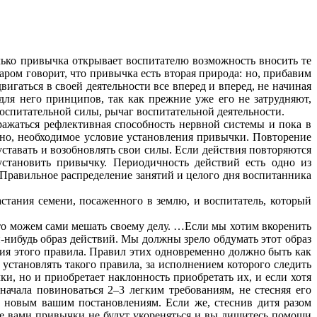
лько привычка открывает воспитателю возможность вносить те
аром говорит, что привычка есть вторая природа: но, прибавим
игаться в своей деятельности все вперед и вперед, не начиная
для него принципов, так как прежние уже его не затрудняют,
оспитательной силы, рычаг воспитательной деятельности.
ражаться рефлективная способность нервной системы и пока в
льно, необходимое условие установления привычки. Повторение
уставать и возобновлять свои силы. Если действия повторяются
 установить привычку. Периодичность действий есть одно из
 Правильное распределение занятий и целого дня воспитанника
астания семени, посаженного в землю, и воспитатель, который
то можем сами мешать своему делу. …Если мы хотим вкоренить
-нибудь образ действий. Мы должны зрело обдумать этот образ
ния этого правила. Правил этих одновременно должно быть как
 установлять такого правила, за исполнением которого следить
и, но и приобретает наклонность приобретать их, и если хотя
ачала повиноваться 2–3 легким требованиям, не стесняя его
и новым вашим постановлениям. Если же, стеснив дитя разом
ые вами привычки не будут укореняться и вы лишитесь помощи