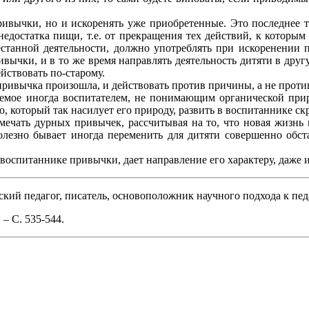
ивычки, но и искоренять уже приобретенные. Это последнее т
недостатка пищи, т.е. от прекращения тех действий, к которы
танной деятельности, должно употреблять при искоренении пр
вычки, и в то же время направлять деятельность дитяти в друг
ействовать по-старому.
ривычка произошла, и действовать против причины, а не проти
емое иногда воспитателем, не понимающим органической приро
, который так насилует его природу, развить в воспитаннике ск
мечать дурных привычек, рассчитывая на то, что новая жизнь 
лезно бывает иногда переменить для дитяти совершенно обст
 воспитаннике привычки, дает направление его характеру, даже 
ий педагог, писатель, основоположник научного подхода к пед
 – С. 535-544.