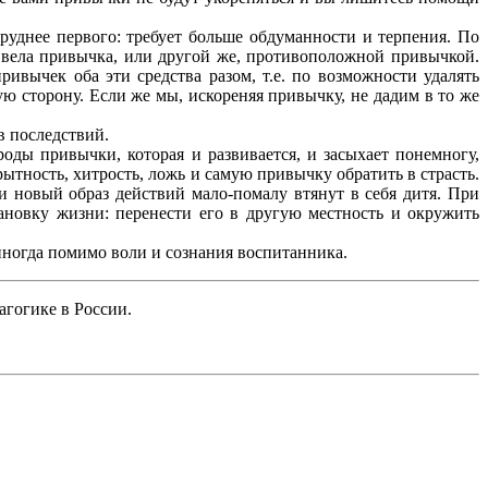
руднее первого: требует больше обдуманности и терпения. По
м вела привычка, или другой же, противоположной привычкой.
ивычек оба эти средства разом, т.е. по возможности удалять
ую сторону. Если же мы, искореняя привычку, не дадим в то же
в последствий.
ды привычки, которая и развивается, и засыхает понемногу,
рытность, хитрость, ложь и самую привычку обратить в страсть.
и новый образ действий мало-помалу втянут в себя дитя. При
ановку жизни: перенести его в другую местность и окружить
иногда помимо воли и сознания воспитанника.
агогике в России.