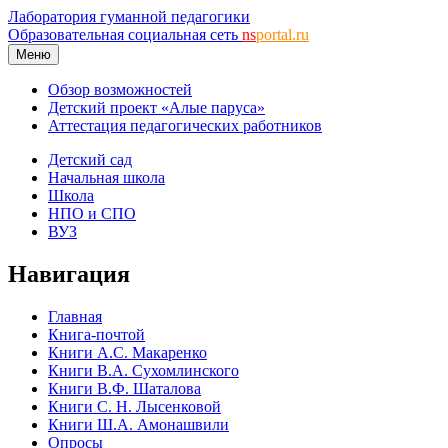
Лаборатория гуманной педагогики
Образовательная социальная сеть
ns
portal.ru
Меню
Обзор возможностей
Детский проект «Алые паруса»
Аттестация педагогических работников
Детский сад
Начальная школа
Школа
НПО и СПО
ВУЗ
Навигация
Главная
Книга-почтой
Книги А.С. Макаренко
Книги В.А. Сухомлинского
Книги В.Ф. Шаталова
Книги С. Н. Лысенковой
Книги Ш.А. Амонашвили
Опросы