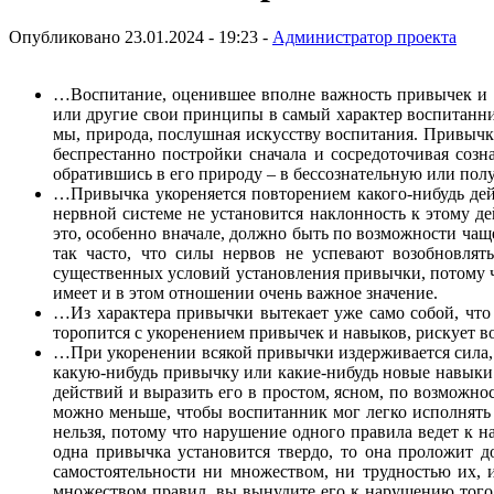
Опубликовано 23.01.2024 - 19:23 -
Администратор проекта
…Воспитание, оценившее вполне важность привычек и на
или другие свои принципы в самый характер воспитанника
мы, природа, послушная искусству воспитания. Привычка,
беспрестанно постройки сначала и сосредоточивая соз
обратившись в его природу – в бессознательную или пол
…Привычка укореняется повторением какого-нибудь дейс
нервной системе не установится наклонность к этому д
это, особенно вначале, должно быть по возможности чащ
так часто, что силы нервов не успевают возобновлят
существенных условий установления привычки, потому ч
имеет и в этом отношении очень важное значение.
…Из характера привычки вытекает уже само собой, что д
торопится с укоренением привычек и навыков, рискует во
…При укоренении всякой привычки издерживается сила, 
какую-нибудь привычку или какие-нибудь новые навыки в
действий и выразить его в простом, ясном, по возможно
можно меньше, чтобы воспитанник мог легко исполнять и
нельзя, потому что нарушение одного правила ведет к н
одна привычка установится твердо, то она проложит д
самостоятельности ни множеством, ни трудностью их, 
множеством правил, вы вынудите его к нарушению того 