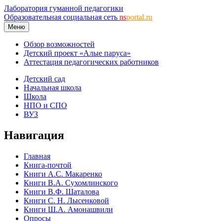
Лаборатория гуманной педагогики
Образовательная социальная сеть
ns
portal.ru
Меню
Обзор возможностей
Детский проект «Алые паруса»
Аттестация педагогических работников
Детский сад
Начальная школа
Школа
НПО и СПО
ВУЗ
Навигация
Главная
Книга-почтой
Книги А.С. Макаренко
Книги В.А. Сухомлинского
Книги В.Ф. Шаталова
Книги С. Н. Лысенковой
Книги Ш.А. Амонашвили
Опросы