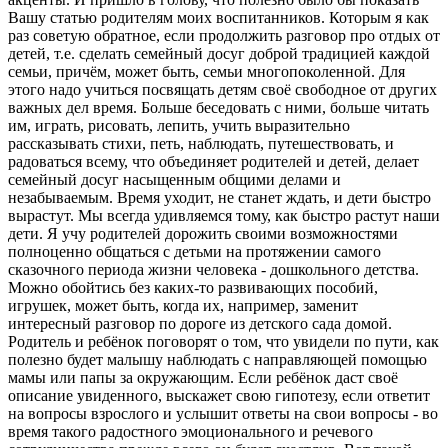
Вашу статью родителям моих воспитанников. Которым я как
раз советую обратное, если продолжить разговор про отдых от
детей, т.е. сделать семейный досуг доброй традицией каждой
семьи, причём, может быть, семьи многопоколенной. Для
этого надо учиться посвящать детям своё свободное от других
важных дел время. Больше беседовать с ними, больше читать
им, играть, рисовать, лепить, учить выразительно
рассказывать стихи, петь, наблюдать, путешествовать, и
радоваться всему, что объединяет родителей и детей, делает
семейный досуг насыщенным общими делами и
незабываемым. Время уходит, не станет ждать, и дети быстро
вырастут. Мы всегда удивляемся тому, как быстро растут наши
дети. Я учу родителей дорожить своими возможностями
полноценно общаться с детьми на протяжении самого
сказочного периода жизни человека - дошкольного детства.
Можно обойтись без каких-то развивающих пособий,
игрушек, может быть, когда их, например, заменит
интересный разговор по дороге из детского сада домой.
Родитель и ребёнок поговорят о том, что увидели по пути, как
полезно будет малышу наблюдать с направляющей помощью
мамы или папы за окружающим. Если ребёнок даст своё
описание увиденного, выскажет свою гипотезу, если ответит
на вопросы взрослого и услышит ответы на свои вопросы - во
время такого радостного эмоционального и речевого