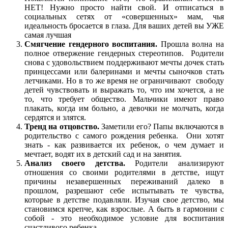
НЕТ! Нужно просто найти свой. И отписаться в
социальных сетях от «совершенных» мам, чья
идеальность бросается в глаза. Для ваших детей вы УЖЕ
самая лучшая
Смягчение гендерного воспитания.
Прошла волна на
полное отвержение гендерных стереотипов. Родители
снова с удовольствием поддерживают мечты дочек стать
принцессами или балеринами и мечты сыночков стать
летчиками. Но в то же время не ограничивают свободу
детей чувствовать и выражать то, что им хочется, а не
то, что требует общество. Мальчики имеют право
плакать, когда им больно, а девочки не молчать, когда
сердятся и злятся.
Тренд на отцовство.
Заметили его? Папы включаются в
родительство с самого рождения ребенка. Они хотят
знать - как развивается их ребенок, о чем думает и
мечтает, водят их в детский сад и на занятия.
Анализ своего детства.
Родители анализируют
отношения со своими родителями в детстве, ищут
причины незавершенных переживаний далеко в
прошлом, разрешают себе испытывать те чувства,
которые в детстве подавляли. Изучая свое детство, мы
становимся крепче, как взрослые. А быть в гармонии с
собой - это необходимое условие для воспитания
счастливого ребенка.