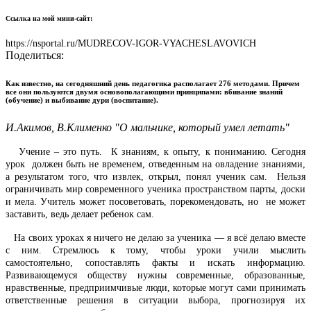
Ссылка на мой мини-сайт:
https://nsportal.ru/MUDRECOV-IGOR-VYACHESLAVOVICH
Поделиться:
Как известно, на сегодняшний день педагогика располагает 276 методами. Причем
все они пользуются двумя основополагающими принципами: вбивание знаний
(обучение) и выбивание дури (воспитание).
И.Акимов, В.Клименко "О мальчике, который умел летать"
Учение – это путь. К знаниям, к опыту, к пониманию. Сегодня
урок должен быть не временем, отведенным на овладение знаниями,
а результатом того, что извлек, открыл, понял ученик сам. Нельзя
ограничивать мир современного ученика пространством парты, доски
и мела. Учитель может посоветовать, порекомендовать, но не может
заставить, ведь делает ребенок сам.
На своих уроках я ничего не делаю за ученика — я всё делаю вместе
с ним. Стремлюсь к тому, чтобы уроки учили мыслить
самостоятельно, сопоставлять факты и искать информацию.
Развивающемуся обществу нужны современные, образованные,
нравственные, предприимчивые люди, которые могут сами принимать
ответственные решения в ситуации выбора, прогнозируя их