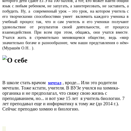
которого дети сдают ЕГЭ на 100 баллов, а тот, кто может найти общий
язык с любым ребенком, не запугать, а заинтересовать, не заставить, а
побудить. Ну, а современный урок – это урок, на котором учитель с
его творческими способностями умеет включить каждого ученика в
учебный процесс так, что и сам учитель и его ученики получают
удовольствие от результатов своей деятельности, от процесса
взаимодействия. При всем при этом, общаясь, они учатся вместе.
Учатся жить в стремительно меняющемся обществе, ведь
«мир
значительно богаче и разнообразнее, чем наши представления о нём»
(
Мурашёв О.Н.
. ).
О себе
В школе стать врачом
, вроде... Или это родители
мечтал
мечтали. Тоже кстати, учителя. В ВУЗе учился на химика-
органика и не предполагал, что свяжу свою жизнь с
преподаванием, но... и вот уже 15 лет я учитель биологии. 7
лет преподавал еще и информатику к тому же (до 2014 г.).
Сейчас преподаю химию и биологию.