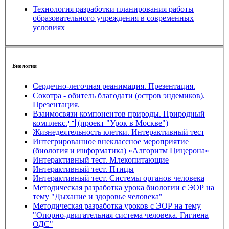
Технология разработки планирования работы
образовательного учреждения в современных
условиях
Биология
Сердечно-легочная реанимация. Презентация.
Сокотра - обитель благодати (остров эндемиков).
Презентация.
Взаимосвязи компонентов природы. Природный
комплекс. (проект "Урок в Москве")
Жизнедеятельность клетки. Интерактивный тест
Интегрированное внеклассное мероприятие
(биология и информатика) «Алгоритм Цицерона»
Интерактивный тест. Млекопитающие
Интерактивный тест. Птицы
Интерактивный тест. Системы органов человека
Методическая разработка урока биологии с ЭОР на
тему "Дыхание и здоровье человека"
Методическая разработка уроков с ЭОР на тему
"Опорно-двигательная система человека. Гигиена
ОДС"