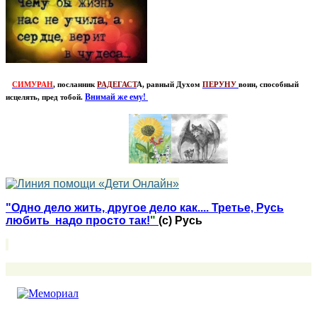
СИМУРАН
, посланник
РАДЕГАСТ
А, равный Духом
ПЕРУНУ
воин, способный
Внимай же ему!
исцелять, пред тобой.
"Одно дело жить, другое дело как.... Третье, Русь
любить надо просто так!
"
(с) Русь