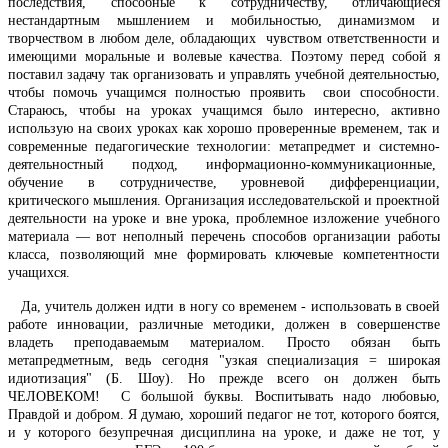
последствия, способные к сотрудничеству, отличающиеся
нестандартным мышлением и мобильностью, динамизмом и
творчеством в любом деле, обладающих чувством ответственности и
имеющими моральные и волевые качества. Поэтому перед собой я
поставил задачу так организовать и управлять учебной деятельностью,
чтобы помочь учащимся полностью проявить свои способности.
Стараюсь, чтобы на уроках учащимся было интересно, активно
использую на своих уроках как хорошо проверенные временем, так и
современные педагогические технологии: метапредмет и системно-
деятельностный подход, информационно-коммуникационные,
обучение в сотрудничестве, уровневой дифференциации,
критического мышления. Организация исследовательской и проектной
деятельности на уроке и вне урока, проблемное изложение учебного
материала — вот неполный перечень способов организации работы
класса, позволяющий мне формировать ключевые компетентности
учащихся.
Да, учитель должен идти в ногу со временем - использовать в своей
работе инновации, различные методики, должен в совершенстве
владеть преподаваемым материалом. Просто обязан быть
метапредметным, ведь сегодня "узкая специализация = широкая
идиотизация" (Б. Шоу).
Но прежде всего он должен быть
ЧЕЛОВЕКОМ! С большой буквы. Воспитывать надо любовью,
Правдой и добром. Я думаю, хороший педагог не тот, которого боятся,
и у которого безупречная дисциплина на уроке, и даже не тот, у