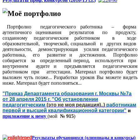
Результаты проф. конкурсов (2010-15 г.г.)
Моё портфолио
Портфолио педагогического работника – форма
аутентичного оценивания результатов по продукту,
созданному педагогическим работником в ходе
образовательной, творческой, социальной и других видов
деятельности, демонстрирующая усилия педагогического
работника, его развитие и достижения. Портфолио
собирается за определенный период, используется при
внутреннем аудите и предъявляется педагогическим
работником при аттестации. Материал портфолио будет
выложен чуть позже... Разработки уроков Вы можете видеть
ниже. Материал будет пополняться...
"Приказ Департамента образования г. Москвы №7а
от 28 апреля 2015 г. "О
б установлении
педагогитческим
(это не моя редакция)..
)
работникам
первой и высшей квалификационной категории"
и
приложение к нему
(мой
№ 915
)
Результаты обучающихся (олимпиады и конкурсы)