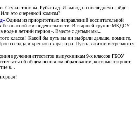
и. Стучат топоры. Рубят сад. И вывод на последнем слайде:
? Или это очередной комизм?
од»
Одним из приоритетных направлений воспитательной
я их безопасной жизнедеятельности. В старшей группе МКДОУ
 воде в летний период». Вместе с детьми мы...
ого класса! Какой бы путь вы ни выбрали дальше, помните,
брого сердца и крепкого характера. Пусть в жизни встречаются
ония вручения аттестатов выпускникам 9-х классов ГБОУ
ттестаты об общем основном образовании, которые откроют
ие в...
атериал!