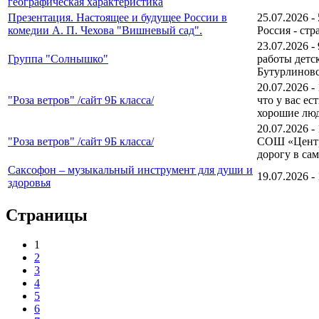
географическая характеристика
Презентация. Настоящее и будущее России в
25.07.2026 -
комедии А. П. Чехова "Вишневый сад".
Россия - ст
23.07.2026 -
Группа "Солнышко"
работы детс
Бутурлиновс
20.07.2026 -
"Роза ветров" /сайт 9Б класса/
что у вас ес
хорошие люд
20.07.2026 -
"Роза ветров" /сайт 9Б класса/
СОШ «Центр 
дорогу в сам
Саксофон – музыкальный инструмент для души и
19.07.2026 -
здоровья
Страницы
1
2
3
4
5
6