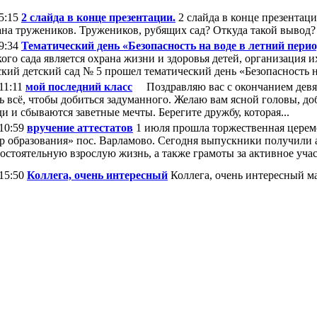
 5:15
2 слайда в конце презентации.
2 слайда в конце презентаци
рана тружеников. Тружеников, рубящих сад? Откуда такой вывод
 9:34
Тематический день «Безопасность на воде в летний пери
кого сада является охрана жизни и здоровья детей, организаци
кий детский сад № 5 прошел тематический день «Безопасность на
 11:11
мой последний класс
Поздравляю вас с окончанием девят
ть всё, чтобы добиться задуманного. Желаю вам ясной головы, до
и и сбываются заветные мечты. Берегите дружбу, которая...
 10:59
вручение аттестатов
1 июля прошла торжественная церем
образования» пос. Варламово. Сегодня выпускники получили а
остоятельную взрослую жизнь, а также грамоты за активное участ
 15:50
Коллега, очень интересный
Коллега, очень интересный м