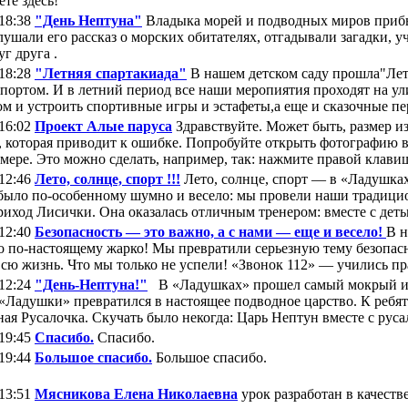
йдёте здесь!
 18:38
"День Нептуна"
Владыка морей и подводных миров прибыл
ушали его рассказ о морских обитателях, отгадывали загадки, уч
г друга .
 18:28
"Летняя спартакиада"
В нашем детском саду прошла"Летн
спортом. И в летний период все наши меропиятия проходят на ули
ом и устроить спортивные игры и эстафеты,а еще и сказочные пе
 16:02
Проект Алые паруса
Здравствуйте. Может быть, размер и
, которая приводит к ошибке. Попробуйте открыть фотографию в
мере. Это можно сделать, например, так: нажмите правой клави
 12:46
Лето, солнце, спорт !!!
Лето, солнце, спорт — в «Ладушка
ыло по-особенному шумно и весело: мы провели наши традици
риход Лисички. Она оказалась отличным тренером: вместе с детьм
 12:40
Безопасность — это важно, а с нами — еще и весело!
В н
о по-настоящему жарко! Мы превратили серьезную тему безопасн
всю жизнь. Что мы только не успели! «Звонок 112» — учились пра
 12:24
"День-Нептуна!"
В «Ладушках» прошел самый мокрый и 
 «Ладушки» превратился в настоящее подводное царство. К ребят
ая Русалочка. Скучать было некогда: Царь Нептун вместе с русал
 19:45
Спасибо.
Спасибо.
 19:44
Большое спасибо.
Большое спасибо.
 13:51
Мясникова Елена Николаевна
урок разработан в качеств