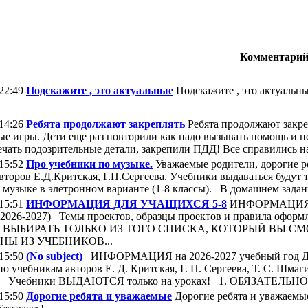
Комментари
 22:49
Подскажите , это актуальные
Подскажите , это актуальные
 14:26
Ребята продолжают закреплять
Ребята продолжают закреп
ые игры. Дети еще раз повторили как надо вызывать помощь и н
ечать подозрительные детали, закрепили ПДД! Все справились на
 15:52
Про учебники по музыке.
Уважаемые родители, дорогие ре
торов Е.Д.Критская, Г.П.Сергеева. Учебники выдаваться будут то
 музыке в элетронном варианте (1-8 классы). В домашнем задани
 15:51
ИНФОРМАЦИЯ ДЛЯ УЧАЩИХСЯ 5-8
ИНФОРМАЦИЯ 
26-2027) Темы проектов, образцы проектов и правила оформл
 ВЫБИРАТЬ ТОЛЬКО ИЗ ТОГО СПИСКА, КОТОРЫЙ ВЫ СМ
Ы ИЗ УЧЕБНИКОВ...
 15:50
(No subject)
ИНФОРМАЦИЯ на 2026-2027 учебный год ДЛЯ
о учебникам авторов Е. Д. Критская, Г. П. Сергеева, Т. С. Шмаги
ы). Учебники ВЫДАЮТСЯ только на уроках! 1. ОБЯЗАТЕЛЬНО.
 15:50
Дорогие ребята и уважаемые
Дорогие ребята и уважаемы