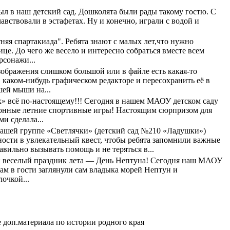
 в наш детский сад. Дошколята были рады такому гостю. С
авствовали в эстафетах. Ну и конечно, играли с водой и
яя спартакиада". Ребята знают с малых лет,что нужно
це. До чего же весело и интересно собраться вместе всем
рсонажи...
зображения слишком большой или в файле есть какая-то
 каком-нибудь графическом редакторе и пересохранить её в
шей мыши на...
х» всё по-настоящему!!! Сегодня в нашем МАОУ детском саду
онные летние спортивные игры! Настоящим сюрпризом для
и сделала...
ашей группе «Светлячки» (детский сад №210 «Ладушки»)
ости в увлекательный квест, чтобы ребята запомнили важные
вильно вызывать помощь и не теряться в...
веселый праздник лета — День Нептуна! Сегодня наш МАОУ
ам в гости заглянули сам владыка морей Нептун и
очкой...
е доп.материала по истории родного края